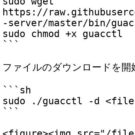
sudo wget 
https://raw.githubuserc
-server/master/bin/guacc
sudo chmod +x guacctl

```

ファイルのダウンロードを開始
```sh

sudo ./guacctl -d <file
```

<figure><img src="/file