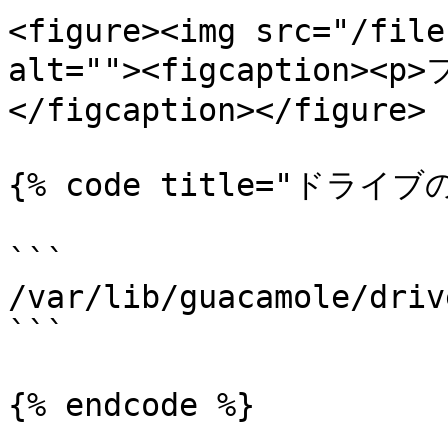
<figure><img src="/file
alt=""><figcaption>
</figcaption></figure>

{% code title="ドライブの
```

/var/lib/guacamole/driv
```

{% endcode %}
