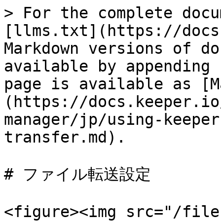
> For the complete docu
[llms.txt](https://docs
Markdown versions of do
available by appending 
page is available as [M
(https://docs.keeper.io
manager/jp/using-keeper
transfer.md).

# ファイル転送設定

<figure><img src="/file