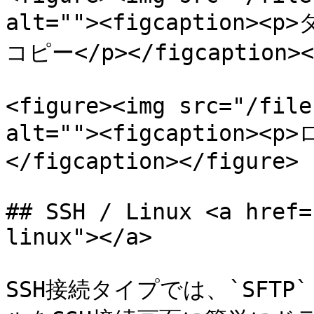
alt=""><figcaptio
コピー</p></figcaption></
<figure><img src="/file
alt=""><figcaption>
</figcaption></figure>

## SSH / Linux <a href=
linux"></a>

SSH接続タイプでは、`SFT