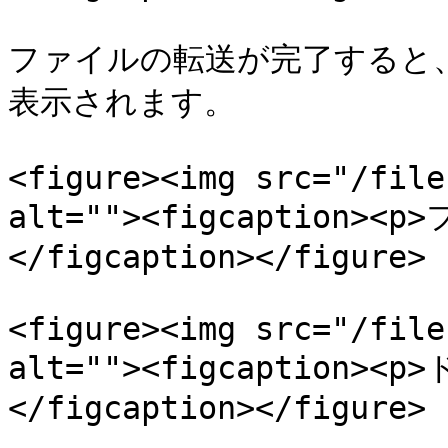
ファイルの転送が完了すると
表示されます。

<figure><img src="/file
alt=""><figcaption>
</figcaption></figure>

<figure><img src="/file
alt=""><figcaption>
</figcaption></figure>
