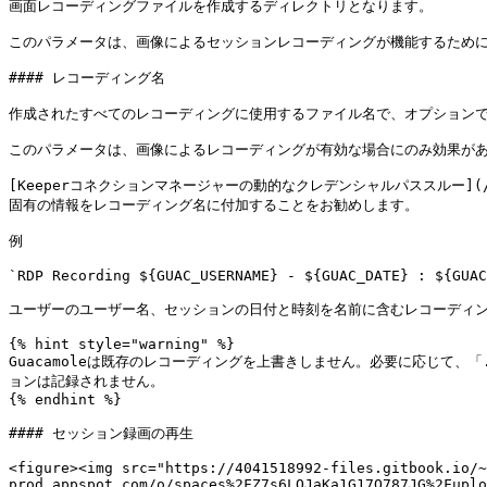
画面レコーディングファイルを作成するディレクトリとなります。

このパラメータは、画像によるセッションレコーディングが機能するために
#### レコーディング名

作成されたすべてのレコーディングに使用するファイル名で、オプションです。
このパラメータは、画像によるレコーディングが有効な場合にのみ効果があ
[Keeperコネクションマネージャーの動的なクレデンシャルパススルー](/keeper-c
固有の情報をレコーディング名に付加することをお勧めします。

例

`RDP Recording ${GUAC_USERNAME} - ${GUAC_DATE} : ${GUAC
ユーザーのユーザー名、セッションの日付と時刻を名前に含むレコーディン
{% hint style="warning" %}

Guacamoleは既存のレコーディングを上書きしません。必要に応じて
ョンは記録されません。

{% endhint %}

#### セッション録画の再生

<figure><img src="https://4041518992-files.gitbook.io/~
prod.appspot.com/o/spaces%2FZ7s6LQJaKa1G17O787JG%2Fuplo