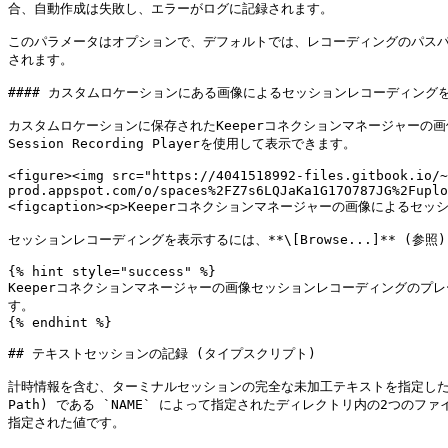
合、自動作成は失敗し、エラーがログに記録されます。

このパラメータはオプションで、デフォルトでは、レコーディングのパス
されます。

#### カスタムロケーションにある画像によるセッションレコーディングを
カスタムロケーションに保存されたKeeperコネクションマネージャーの画像によ
Session Recording Playerを使用して表示できます。

<figure><img src="https://4041518992-files.gitbook.io/~
prod.appspot.com/o/spaces%2FZ7s6LQJaKa1G17O787JG%2Fuplo
<figcaption><p>Keeperコネクションマネージャーの画像によるセッショ
セッションレコーディングを表示するには、**\[Browse...]** 
{% hint style="success" %}

Keeperコネクションマネージャーの画像セッションレコーディングの
す。

{% endhint %}

## テキストセッションの記録 (タイプスクリプト)

計時情報を含む、ターミナルセッションの完全な未加工テキストを指定したデ
Path) である `NAME` によって指定されたディレクトリ内の2つのファイル
指定された値です。
