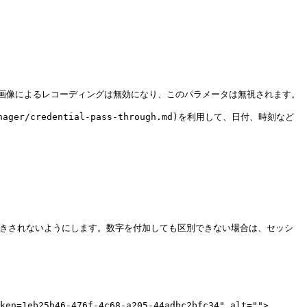
画像によるレコーディングは無効になり、このパラメータは無視されます。

nager/credential-pass-through.md)を利用して、日付、時刻など
上書きされないようにします。数字を付加しても区別できない場合は、セッシ
ken=1eb25b46-476f-4c68-a205-44adbc2bfc34" alt="">