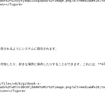
ads%2FG2sOjhj4wpZIGsgzpDQc%2Fimage.png?alt=media&#x26;to
></figure>

存されるようにシステムに指示されます。

り、好きな場所に保存したりすることができます。これには、**Glyptodon 
/files/v0/b/gitbook-x-
ads%2FuRTJcd8C6Fjb68HYoM1r%2Fimage.png?alt=media&#x26;to
n></figure>
