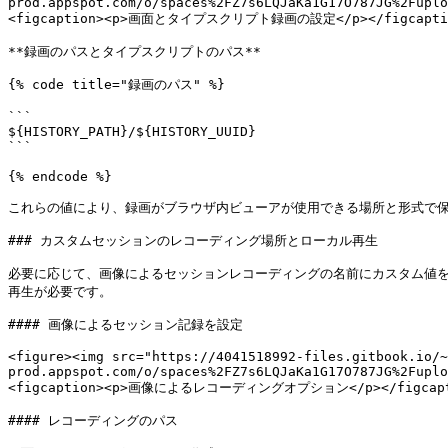
prod.appspot.com/o/spaces%2FZ7s6LQJaKa1G17O787JG%2Fuplo
<figcaption><p>画面とタイプスクリプト録画の設定</p></figcaption
**録画のパスとタイプスクリプトのパス**

{% code title="録画のパス" %}

```

${HISTORY_PATH}/${HISTORY_UUID}

```

{% endcode %}

これらの値により、録画がブラウザ内ビューアが使用できる場所と形式で保
### カスタムセッションのレコーディング場所とローカル再生

必要に応じて、画像によるセッションレコーディングの名前にカスタム値を付加した
再生が必要です。

#### 画像によるセッション記録を設定

<figure><img src="https://4041518992-files.gitbook.io/~
prod.appspot.com/o/spaces%2FZ7s6LQJaKa1G17O787JG%2Fuplo
<figcaption><p>画像によるレコーディングオプション</p></figcaptio
#### レコーディングのパス
