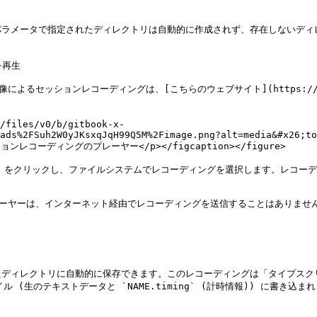
パラメータで指定されたディレクトリは自動的に作成されず、存在しないディ
再生

るセッションレコーディングは、[こちらのウェブサイト](https://playe
/files/v0/b/gitbook-x-
ads%2FSuh2W0yJKsxqJqH99Q5M%2Fimage.png?alt=media&#x26;to
ンレコーディングのプレーヤー</p></figcaption></figure>

(参照) をクリックし、ファイルシステムでレコーディングを選択します。レコー
プレーヤーは、インターネット経由でレコーディングを送信することはありま
ィレクトリに自動的に保存できます。このレコーディングは「タイプスクリプト」
 (生のテキストデータと `NAME.timing` (計時情報)) に書き込まれます