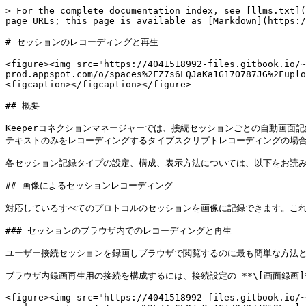
> For the complete documentation index, see [llms.txt](
page URLs; this page is available as [Markdown](https:/
# セッションのレコーディングと再生

<figure><img src="https://4041518992-files.gitbook.io/~
prod.appspot.com/o/spaces%2FZ7s6LQJaKa1G17O787JG%2Fuplo
<figcaption></figcaption></figure>

## 概要

Keeperコネクションマネージャーでは、接続セッションごとの自動画面
テキストのみをレコーディングするタイプスクリプトレコーディングの場合
各セッション記録タイプの設定、構成、表示方法については、以下をお読み
## 画像によるセッションレコーディング

対応しているすべてのプロトコルのセッションを画像に記録できます。これら
### セッションのブラウザ内でのレコーディングと再生

ユーザー接続セッションを録画しブラウザで閲覧するのに最も簡単な方法と
ブラウザ内録画再生用の接続を構成するには、接続設定の **\[画面録画]
<figure><img src="https://4041518992-files.gitbook.io/~