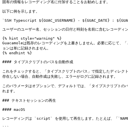
固有の情報をレコーディング名に付加することをお勧めします。

以下に例を示します。

`SSH Typescript ${GUAC_USERNAME} - ${GUAC_DATE} : ${GUA
ユーザーのユーザー名、セッションの日付と時刻を名前に含むレコーディン
{% hint style="warning" %}

Guacamoleは既存のレコーディングを上書きしません。必要に応じて
ョンは単に記録されません。

{% endhint %}

#### タイプスクリプトのパスを自動作成

これをチェックすると、「タイプスクリプトのパス」で指定したディレク
存在しない場合、自動作成は失敗し、エラーがログに記録されます。

このパラメータはオプションで、デフォルトでは、「タイプスクリプトの
れます。

### テキストセッションの再生

#### macOS

レコーディングは `script` を使用して再生します。たとえば、「`N
```
