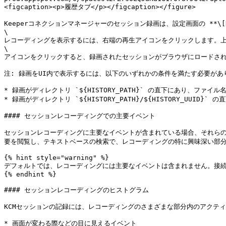
<figcaption><p>履歴タブ</p></figcaption></figure>

Keeperコネクションマネージャーのセッション録画は、設定画面の **\[H
\

レコーディングを表示するには、右端の再生アイコンをクリックします。上
\

アイコンをクリックすると、録画されたセッションがブラウザにロードされ
注: 録画をUI内で表示するには、以下のいずれかの条件を満たす必要があり
* 録画がディレクトリ `${HISTORY_PATH}` の直下にあり、ファイル名が 
* 録画がディレクトリ `${HISTORY_PATH}/${HISTORY_UUID}
#### セッションレコーディングでの主要イベント

セッションレコーディングに主要なイベントが含まれている場合、それらの
要を閲覧し、テキストベースの検索で、レコーディングの特に興味深い部分
{% hint style="warning" %}

デフォルトでは、レコーディングには主要なイベントは含まれません。接続
{% endhint %}

#### セッションレコーディングのヒストグラム

KCMセッションの記録には、レコーディングのさまざまな部分内のアクテ
* 画面が変わる際などの目に見えるイベント
