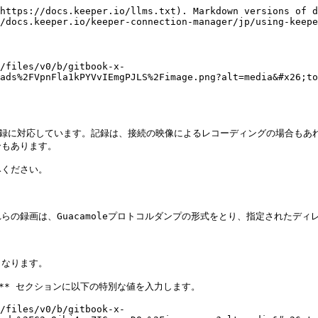
https://docs.keeper.io/llms.txt). Markdown versions of d
/docs.keeper.io/keeper-connection-manager/jp/using-keepe
/files/v0/b/gitbook-x-
ads%2FVpnFla1kPYVvIEmgPJLS%2Fimage.png?alt=media&#x26;to
記録に対応しています。記録は、接続の映像によるレコーディングの場合もあ
もあります。

ください。

の録画は、Guacamoleプロトコルダンプの形式をとり、指定されたディ
なります。

** セクションに以下の特別な値を入力します。

/files/v0/b/gitbook-x-