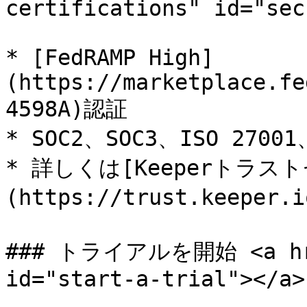
certifications" id="sec
* [FedRAMP High]
(https://marketplace.fe
4598A)認証

* SOC2、SOC3、ISO 27001、
* 詳しくは[Keeperトラス
(https://trust.keepe
### トライアルを開始 <a href
id="start-a-trial"></a>
