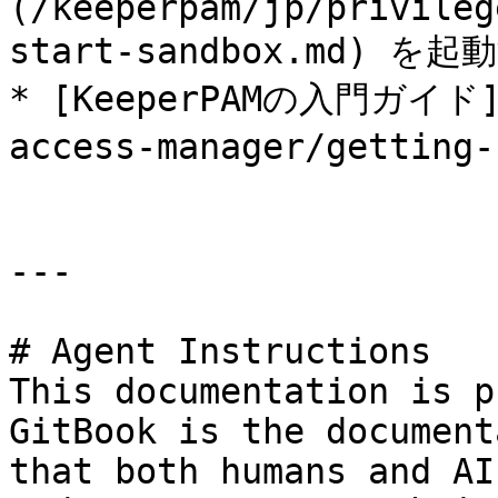
(/keeperpam/jp/privileg
start-sandbox.md) を起
* [KeeperPAMの入門ガイド](/
access-manager/getting
---

# Agent Instructions

This documentation is p
GitBook is the document
that both humans and AI