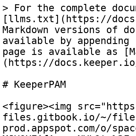
> For the complete docu
[llms.txt](https://docs
Markdown versions of do
available by appending 
page is available as [M
(https://docs.keeper.io
# KeeperPAM

<figure><img src="https
files.gitbook.io/~/file
prod.appspot.com/o/spac