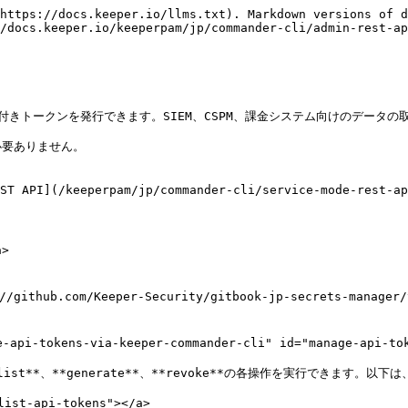
https://docs.keeper.io/llms.txt). Markdown versions of d
/docs.keeper.io/keeperpam/jp/commander-cli/admin-rest-ap
プ付きトークンを発行できます。SIEM、CSPM、課金システム向けのデータの
要ありません。

(/keeperpam/jp/commander-cli/service-mode-
>

ub.com/Keeper-Security/gitbook-jp-secrets-manager/
tokens-via-keeper-commander-cli" id="manage-api-token
list**、**generate**、**revoke**の各操作を実行できます。以
st-api-tokens"></a>
