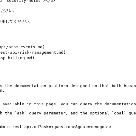
security-notes"></a>

ださい。

用してください。

pi/aram-events.md)

st-api/risk-management.md)

sp-billing.md)

s the documentation platform designed so that both human
m.

 available in this page, you can query the documentation
h the `ask` query parameter, and the optional `goal` que
dmin-rest-api.md?ask=<question>&goal=<endgoal>
