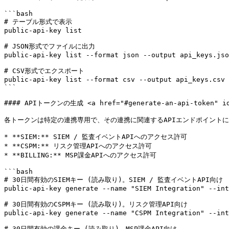
```bash

# テーブル形式で表示

public-api-key list

# JSON形式でファイルに出力

public-api-key list --format json --output api_keys.jso
# CSV形式でエクスポート

public-api-key list --format csv --output api_keys.csv

```

#### APIトークンの生成 <a href="#generate-an-api-token" id=
各トークンは特定の連携専用で、その連携に関連するAPIエンドポイントに
* **SIEM:** SIEM / 監査イベントAPIへのアクセス許可

* **CSPM:** リスク管理APIへのアクセス許可

* **BILLING:** MSP課金APIへのアクセス許可

```bash

# 30日間有効のSIEMキー (読み取り)。SIEM / 監査イベントAPI向け

public-api-key generate --name "SIEM Integration" --int
# 30日間有効のCSPMキー (読み取り)。リスク管理API向け

public-api-key generate --name "CSPM Integration" --int
# 30日間有効の課金キー (読み取り)。MSP課金API向け
