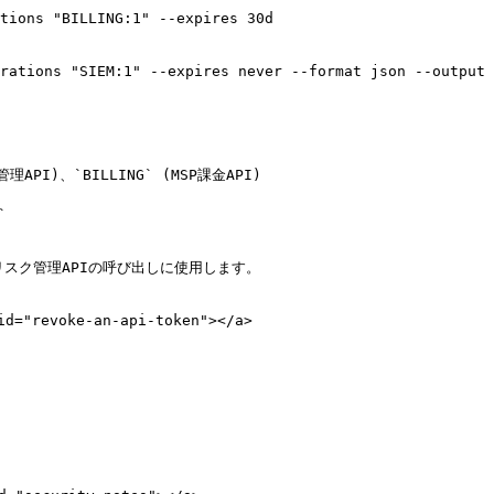
tions "BILLING:1" --expires 30d

rations "SIEM:1" --expires never --format json --output 
理API)、`BILLING` (MSP課金API)



味し、リスク管理APIの呼び出しに使用します。

="revoke-an-api-token"></a>
