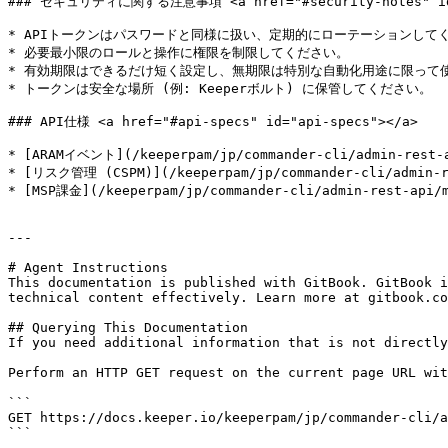
### セキュリティに関する注意事項 <a href="#security-notes" id="
* APIトークンはパスワードと同様に扱い、定期的にローテーションしてく
* 必要最小限のロールと操作に権限を制限してください。

* 有効期限はできるだけ短く設定し、無期限は特別な自動化用途に限って使
* トークンは安全な場所 (例: Keeperボルト) に保管してください。

### API仕様 <a href="#api-specs" id="api-specs"></a>

* [ARAMイベント](/keeperpam/jp/commander-cli/admin-rest-a
* [リスク管理 (CSPM)](/keeperpam/jp/commander-cli/admin-re
* [MSP課金](/keeperpam/jp/commander-cli/admin-rest-api/m
---

# Agent Instructions

This documentation is published with GitBook. GitBook i
technical content effectively. Learn more at gitbook.co
## Querying This Documentation

If you need additional information that is not directly
Perform an HTTP GET request on the current page URL wit
```

GET https://docs.keeper.io/keeperpam/jp/commander-cli/a
```
