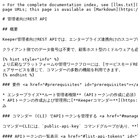
> For the complete documentation index, see [llms.txt](
page URLs; this page is available as [Markdown](https:/
# 管理者向けREST API

## 概要

Keeper管理者向けREST APIでは、エンタープライズ連携向けのスコー
クライアント側でのデータ復号は不要で、顧客ホスト型のミドルウェアも必
{% hint style="info" %}

より広範なプラットフォームや管理ワークフローには、[サービスモードREST API]
ェアサービスを通じて、コマンダーの多数の機能を利用できます。

{% endhint %}

### 要件 <a href="#prerequisites" id="prerequisites"></a
* エンタープライズ**ルート管理者権限** (APIトークンの作成に必須)

* APIトークンの作成および管理用に[**Keeperコマンダー**](https://gith
み

### コマンダー (CLI) でAPIトークンを管理する <a href="#manage-api-
コマンダーCLIには、`public-api-key` コマンドグループがあり、**
#### APIトークンの一覧表示 <a href="#list-api-tokens" id="li