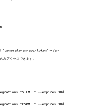
n

"generate-an-api-token"></a>

のみアクセスできます。

egrations "SIEM:1" --expires 30d

egrations "CSPM:1" --expires 30d
