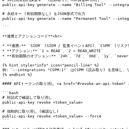
public-api-key generate --name "Billing Tool" --integra
# 永続キー (有効期限なし) をJSON形式で出力

public-api-key generate --name "Permanent Tool" --integ
```

**連携とアクションコード**<br>

* **連携:** `SIEM` (SIEM / 監査イベントAPI)、`CSPM` (リスク管
* **アクション:** `1 = READ`、`2 = READ_WRITE`

* **有効期限のオプション:** `24h`、`7d`、`30d`、`1y`、`never`
{% hint style="info" icon="pencil-line" %}

例: `--integrations "CSPM:1"` はCSPM (読み取り) を意
{% endhint %}

#### APIトークンの取り消し <a href="#revoke-an-api-token" id
```bash

# 対話式で確認して取り消し

public-api-key revoke <token_value>

# 強制的に取り消し (確認なし)

public-api-key revoke <token_value> --force

```
