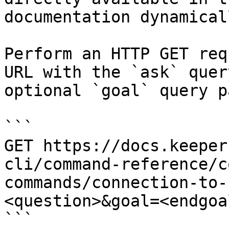
documentation dynamical
Perform an HTTP GET req
URL with the `ask` quer
optional `goal` query p
```

GET https://docs.keeper
cli/command-reference/c
commands/connection-to-
<question>&goal=<endgoal
```
