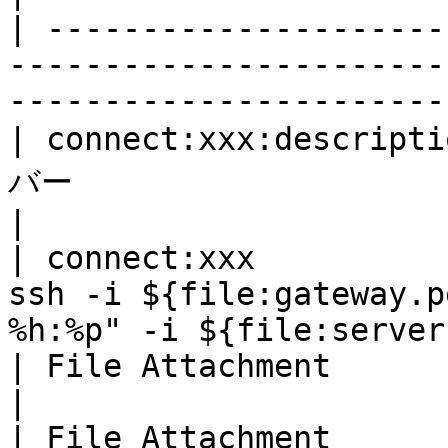
| ---------------------
-----------------------
-----------------------
| connect:xxx:desc
バー                                                                                                    
|

| connect:xxx          
ssh -i ${file:gateway.p
%h:%p" -i ${file:server
| File Attachment         | gateway.pem                                             
|

| File Attachment         | server.pem                                                 