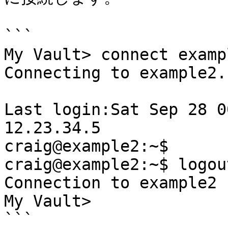
```

My Vault> connect exampl
Connecting to example2..
Last login:Sat Sep 28 0
12.23.34.5

craig@example2:~$ 

craig@example2:~$ logout
Connection to example2 
My Vault>              
```
