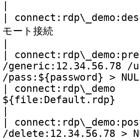
|

| connect:rdp\_demo:
モート接続                                                     
|

| connect:rdp\_demo:pre
/generic:12.34.56.78 /u
/pass:${password} > NUL 
| connect:rdp\_demo    
${file:Default.rdp}                                          
|

| connect:rdp\_demo:pos
/delete:12.34.56.78 > NUL                              