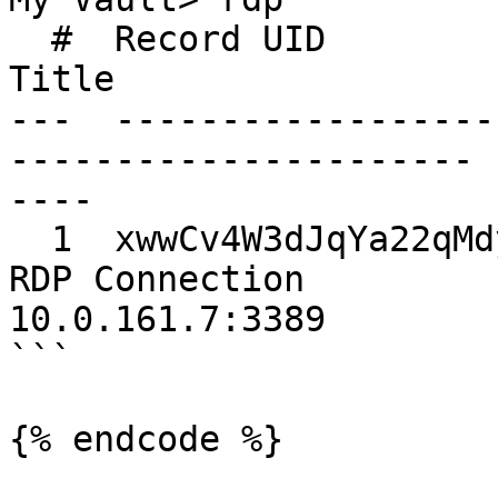
  #  Record UID              Type               
Title                  
---  ------------------
---------------------- 
----

  1  xwwCv4W3dJqYa22qMdykYw  serverCredentials  
RDP Connection         
10.0.161.7:3389

```

{% endcode %}
