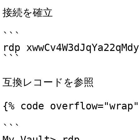
接続を確立

```

rdp xwwCv4W3dJqYa22qMdyk
```

互換レコードを参照

{% code overflow="wrap" 
```

My Vault> rdp
