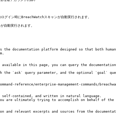
へのログイン時にBreachWatchスキャンが自動実行されます。

が自動実行されます。

s the documentation platform designed so that both human
m.

 available in this page, you can query the documentation
h the `ask` query parameter, and the optional `goal` que
ommand-reference/enterprise-management-commands/breachwa
 self-contained, and written in natural language.

ou are ultimately trying to accomplish on behalf of the 
on and relevant excerpts and sources from the documentat