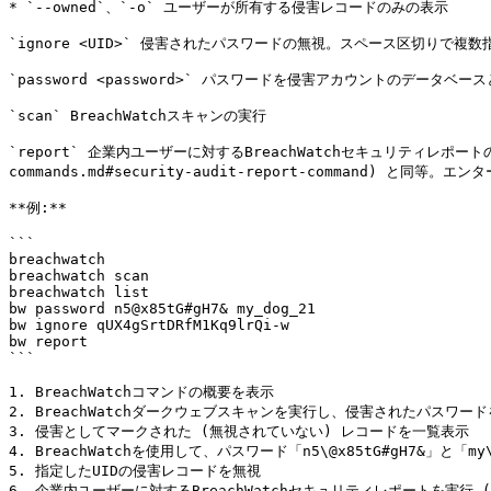
* `--owned`、`-o` ユーザーが所有する侵害レコードのみの表示

`ignore <UID>` 侵害されたパスワードの無視。スペース区切りで複数指
`password <password>` パスワードを侵害アカウントのデータベ
`scan` BreachWatchスキャンの実行

`report` 企業内ユーザーに対するBreachWatchセキュリティレポートの実行 ([`s
commands.md#security-audit-report-command) と同
**例:**

```

breachwatch

breachwatch scan

breachwatch list

bw password n5@x85tG#gH7& my_dog_21

bw ignore qUX4gSrtDRfM1Kq9lrQi-w

bw report

```

1. BreachWatchコマンドの概要を表示

2. BreachWatchダークウェブスキャンを実行し、侵害されたパスワード
3. 侵害としてマークされた (無視されていない) レコードを一覧表示

4. BreachWatchを使用して、パスワード「n5\@x85tG#gH7&」と「my
5. 指定したUIDの侵害レコードを無視

6. 企業内ユーザーに対するBreachWatchセキュリティレポートを実行 