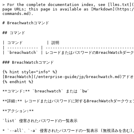
> For the complete documentation index, see [llms.txt](
page URLs; this page is available as [Markdown](https:/
commands.md).

# Breachwatchコマンド

## コマンド

| コマンド          | 説明                                
| ------------- | -------------------------------------
| `breachwatch` | レコードまたはパスワードのBreachWatchダ
### BreachWatchコマンド

{% hint style="info" %}

[BreachWatch](/enterprise-guide/jp/breachwatch.md)
{% endhint %}

**コマンド:** `breachwatch` または `bw`

**詳細:** レコードまたはパスワードに対するBreachWatchダークウェ
**アクション:**

`list` 侵害されたパスワードの一覧表示

* `--all`、`-a` 侵害されたパスワードの一覧表示 (無視済みを含