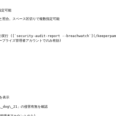
定可能

ースと照合。スペース区切りで複数指定可能

ecurity-audit-report --breachwatch`](/keeperpam/jp/
等。エンタープライズ管理者アカウントでのみ有効)

を表示

\_dog\_21」の侵害有無を確認

(管理者アカウントのみ)
