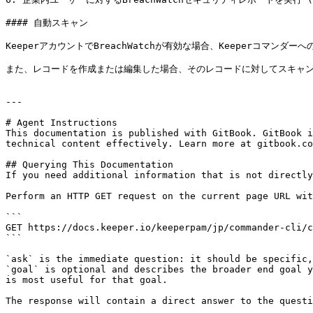
#### 自動スキャン

KeeperアカウントでBreachWatchが有効な場合、Keeperコマンダー
また、レコードを作成または編集した場合、そのレコードに対してスキャン
---

# Agent Instructions

This documentation is published with GitBook. GitBook i
technical content effectively. Learn more at gitbook.co
## Querying This Documentation

If you need additional information that is not directly
Perform an HTTP GET request on the current page URL wit
```

GET https://docs.keeper.io/keeperpam/jp/commander-cli/c
```

`ask` is the immediate question: it should be specific,
`goal` is optional and describes the broader end goal y
is most useful for that goal.

The response will contain a direct answer to the questi