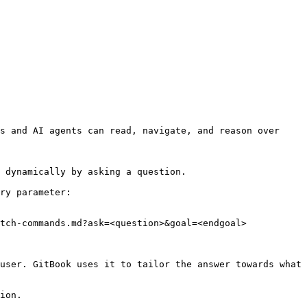
s and AI agents can read, navigate, and reason over 
 dynamically by asking a question.

ry parameter:

tch-commands.md?ask=<question>&goal=<endgoal>

user. GitBook uses it to tailor the answer towards what 
ion.
