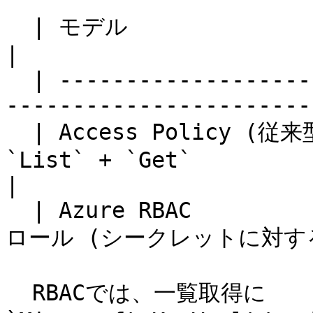
  | モデル                 | 必要な権限                                                        
|

  | ------------------- | ------------------------
-----------------------
  | Access Policy (従来型) | シークレットに対する 
`List` + `Get`                                    
|

  | Azure RBAC          | `Key Vault Secrets User` 
ロール (シークレットに対する `G
  RBACでは、一覧取得に 