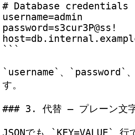
# Database credentials

username=admin

password=s3cur3P@ss!

host=db.internal.exampl
```

`username`、`passwor
す。

### 3. 代替 — プレーン文字
JSONでも `KEY=VALU