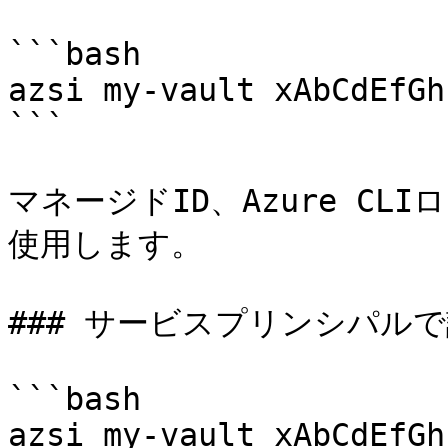
```bash

azsi my-vault xAbCdEfGhI
```

マネージドID、Azure C
使用します。

### サービスプリンシパルで
```bash

azsi my-vault xAbCdEfGh