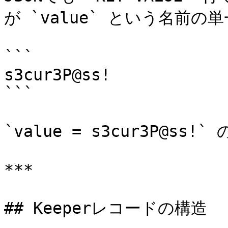
が `value` という名前
```

s3cur3P@ss!

```

`value = s3cur3P@ss
***

## Keeperレコードの構造
