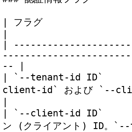
| フラグ                      | 説明                                     
|

| ---------------------
-----------------------
-- |

| `--tenant-id ID`   
client-id` および `--client-s
|

| `--client-id ID`  
ン (クライアント) ID。`--te