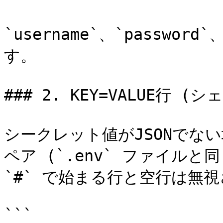
`username`、`passwor
す。

### 2. KEY=VALUE行 (シ
シークレット値がJSONでない場合
ペア (`.env` ファイル
`#` で始まる行と空行は無視
```
