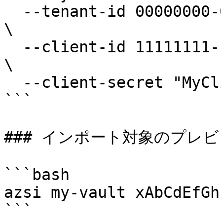
  --tenant-id 00000000-0000-0000-0000-000000000000 
\

  --client-id 11111111-1111-1111-1111-111111111111 
\

  --client-secret "MyClientSecretValue"

```

### インポート対象のプレビ
```bash

azsi my-vault xAbCdEfGh
```
