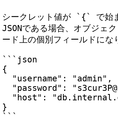
シークレット値が `{` で
JSONである場合、オブジェク
ード上の個別フィールドになり
```json

{

  "username": "admin",

  "password": "s3cur3P@ss!",

  "host": "db.internal.example.com"

}

```
