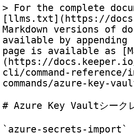
> For the complete docu
[llms.txt](https://docs
Markdown versions of do
available by appending 
page is available as [M
(https://docs.keeper.io
cli/command-reference/i
commands/azure-key-vaul
# Azure Key Vaultシ
`azure-secrets-impor