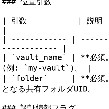
### 位置引数

| 引数           | 説明                                            
|

| ------------ | ------
------------ |

| `vault_name` | **必須
(例: `my-vault`)。 |

| `folder`     | 
となる共有フォルダUID。     
### 認証情報フラグ
