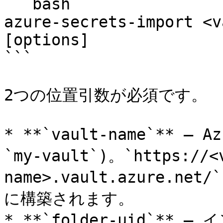
```bash

azure-secrets-import <v
[options]

```

2つの位置引数が必須です。

* **`vault-name`** — 
`my-vault`)。`https://<
name>.vault.azure.n
に構築されます。

* **`folder-uid`**