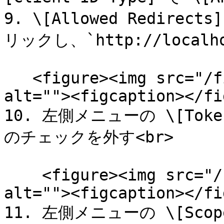
9. \[Allowed Redire
リックし、`http://localho
   <figure><img src="/files/EbZcOEqsqgZEJufoiL38" 
alt=""><figcaption></fi
10. 左側メニューの \[Toke
のチェックを外す<br>

    <figure><img src="/files/65Ao7nqWvNheunzvRXvQ" 
alt=""><figcaption></fi
11. 左側メニューの \[Sco