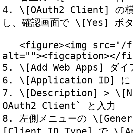
4. \[OAuth2 Client
し、確認画面で \[Yes] ボタ
   <figure><img src="/files/ucVJkk7MyRCzriT5jZgP" 
alt=""><figcaption></fi
5. \[Add Web Apps] 
6. \[Application ID] に
7. \[Description] > \[N
OAuth2 Client` と入力

8. 左側メニューの \[Gener
[Client ID Type] で \[A