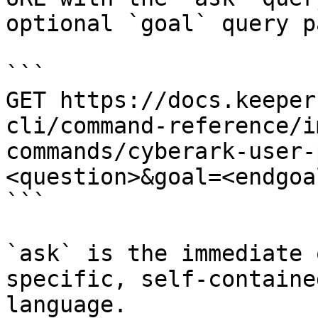
optional `goal` query p
```

GET https://docs.keeper
cli/command-reference/i
commands/cyberark-user-
<question>&goal=<endgoal
```

`ask` is the immediate 
specific, self-containe
language.
