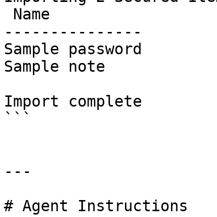
 Name

---------------

Sample password

Sample note

Import complete

```

---

# Agent Instructions
