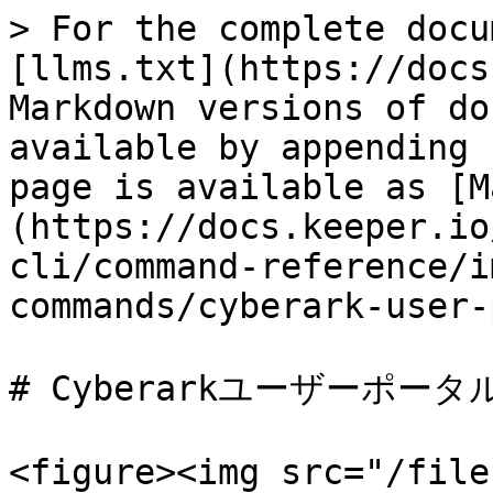
> For the complete docu
[llms.txt](https://docs
Markdown versions of do
available by appending 
page is available as [M
(https://docs.keeper.io
cli/command-reference/i
commands/cyberark-user-
# Cyberarkユーザーポー
<figure><img src="/file