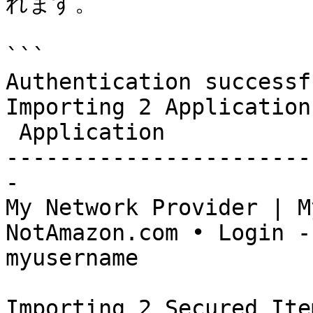
れます。

```

Authentication successfu
Importing 2 Applications
 Application                              Username

-----------------------
-

My Network Provider | M
NotAmazon.com • Login - myu
myusername

Importing 2 Secured Item