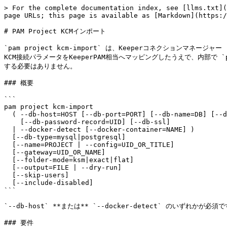
> For the complete documentation index, see [llms.txt](https://docs.keeper.io/llms.txt). Markdown versions of documentation pages are available by appending `.md` to page URLs; this page is available as [Markdown](https://docs.keeper.io/keeperpam/jp/commander-cli/command-reference/keeperpam-commands/pam-project-kcm-import.md).

# PAM Project KCMインポート

`pam project kcm-import` は、Keeperコネクションマネージャー (Apache Guacamoleとも呼ばれる) のデータベースから接続、ユーザー、グループを直接読み取り、 `kcm_mappings.json` により150以上のKCM接続パラメータをKeeperPAM相当へマッピングしたうえで、内部で `pam project import` (新規プロジェクト) または `pam project extend` (既存プロジェクト) に委譲します。インポート用JSONを手書きする必要はありません。

### 概要

```
pam project kcm-import
  ( --db-host=HOST [--db-port=PORT] [--db-name=DB] [--db-user=USER]
    [--db-password-record=UID] [--db-ssl]
  | --docker-detect [--docker-container=NAME] )
  [--db-type=mysql|postgresql]
  [--name=PROJECT | --config=UID_OR_TITLE]
  [--gateway=UID_OR_NAME]
  [--folder-mode=ksm|exact|flat]
  [--output=FILE | --dry-run]
  [--skip-users]
  [--include-disabled]
```

`--db-host` **または** `--docker-detect` のいずれかが必須です。その他はデフォルト値があります。

### 要件

* 認証済みのコマンダーセッション — 先に `keeper login` を実行してください。
* コマンダーを実行するホストからKCMデータベースへのネットワークアクセス。
* コマンダーを実行するPythonと同じ環境にDBドライバーをインストール。
* **MySQL** → `pymysql`(推奨) または `mysql-connector-python`。インストール: `pip3 install pymysql`
* **PostgreSQL** → `psycopg2-binary`。インストール: `pip3 install psycopg2-binary`
* `--docker-detect` 使用時は `PATH` 上に `docker` CLI。
* PAMプロジェクト、ゲートウェイ、共有フォルダを作成できるKeeperロール。
* `keepercommander/commands/pam_import/kcm_mappings.json` が存在すること。

### コマンドラインオプション

`--db-host` または `--docker-detect` のいずれかが必須です。その他はデフォルト値があります。

#### ソース: KCMの読み取り元

* `--db-host` → KCMデータベースのホスト名またはIP。**`--docker-detect` を使わない場合は必須。**
* `--docker-detect` → `docker inspect` でDockerコンテナの `MYSQL_*`/`POSTGRES_*` 環境変数を読み、ホスト/ポート/DB/ユーザー/パスワードを自動検出。**`--db-host` を使わない場合は必須。**
* `--docker-container` → `--docker-detect` 時にinspectするコンテナ名。デフォルト: `guacamole` 。
* `--db-type` → DBエンジン。選択肢: `mysql` 、 `postgresql` 。デフォルト: `mysql` 。
* `--db-port` → DBのTCPポート。デフォルト: mysqlは `3306` 、postgresqlは `5432` 。
* `--db-name` → データベース名。デフォルト: `guacamole_db` 。
* `--db-user` → DBユーザー名。デフォルト: `guacamole_user` 。読み取り専用の `SELECT` で十分。
* `--db-password-record` → DBパスワードを格納したKeeperレコードのUID。これも `--docker-detect` もない場合、非表示の `getpass` でパスワードをプロンプトします。CLI引数でパスワードは受け付けません。
* `--db-ssl` → DB接続にTLSを要求。ローカル/RFC1918以外のホストへ `--db-ssl` なしで接続すると警告を出します。

#### 宛先: Keeper上の配置先

* `--name` 、 `-n` → 新規インポートのプロジェクト名。デフォルト: `KCM-Import-<YYYYMMDD-HHMMSS>` 。**`--config` と相互排他。**
* `--config` 、 `-c` → 既存のPAM構成UIDまたはタイトル。**拡張モード**に切り替え。**`--name` と相互排他。**
* `--gateway` 、 `-g` → 既存ゲートウェイのUIDまたは名前。省略時はオンラインゲートウェイの対話型ピッカー。**`--config` モードでは無視。**
* `--folder-mode` → KCM接続グループをKeeper共有フォルダへマッピングする方法。選択肢: `ksm` 、 `exact` 、 `flat` 。デフォルト: `ksm` 。

#### 出力モード

以下の3つは相互排他です。フラグなし (デフォルト) はボルトへインポートします。

* `--dry-run` 、 `-d` → 組み立てた `pam_data` JSONを標準出力に表示 (機密フィールドは `[REDACTED]` に置換)。ボルトへの書き込みなし。
* `--output` 、 `-o` → 完全なJSON (平文パスワード) を `0600` ファイルへ書き込み。ボルトへの書き込みなし。
* *(フラグなし)* → デフォルト。新規は `pam project import`、既存構成は `pam project extend` に委譲。

#### フィルタリング

* `--skip-users` → `pamUser` レコードの生成をスキップ。
* `--include-disabled` → 無効化されたKCM接続 (`max_connections == 0`) を含める。

### クイックスタート

```bash
# ローカル Docker 上の KCM、認証情報を自動検出:
pam project kcm-import --docker-detect --docker-container=gu