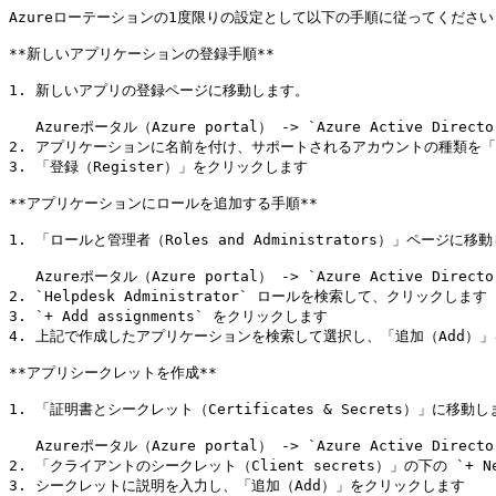
Azureローテーションの1度限りの設定として以下の手順に従ってください

**新しいアプリケーションの登録手順**

1. 新しいアプリの登録ページに移動します。

   Azureポータル（Azure portal） -> `Azure Active Directory` -> `App Registrations` -> `New Registration`

2. アプリケーションに名前を付け、サポートされるアカウントの種類を「
3. 「登録（Register）」をクリックします

**アプリケーションにロールを追加する手順**

1. 「ロールと管理者（Roles and Administrators）」ページに移動
   Azureポータル（Azure portal） -> `Azure Active Directory` -> `Roles and administrators`

2. `Helpdesk Administrator` ロールを検索して、クリックします

3. `+ Add assignments` をクリックします

4. 上記で作成したアプリケーションを検索して選択し、「追加（Add）」
**アプリシークレットを作成**

1. 「証明書とシークレット（Certificates & Secrets）」に移動し
   Azureポータル（Azure portal） -> `Azure Active Directory` -> `App Registrations` -> 上記で作成したアプリを選択 -> `Certificates & secrets`

2. 「クライアントのシークレット（Client secrets）」の下の `+ New
3. シークレットに説明を入力し、「追加（Add）」をクリックします
