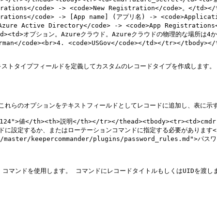
trations</code> -> <code>New Registration</code>。</td><
trations</code> -> [App name] (アプリ名) -> <code>Applicati
zure Active Directory</code> -> <code>App Registrations
_cloud</td><td>オプション。Azureクラウド。Azureクラウドの物理的な場所
n</code><br>4. <code>USGov</code></td></tr></tbody></t
キストタイプフィールドを定義してカスタムのレコードタイプを作成します。

これらのオプションをテキストフィールドとしてレコードに追加し、表に示す
"124">値</th><th>説明</th></tr></thead><tbody><tr><td>cmd
か、またはローテーションコマンドに指定する必要があります</td></tr><tr>
ree/master/keepercommander/plugins/password_rules.md">
e` コマンドを使用します。 コマンドにレコードタイトルもしくはUIDを渡し