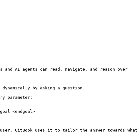
s and AI agents can read, navigate, and reason over 
 dynamically by asking a question.

ry parameter:

goal=<endgoal>

user. GitBook uses it to tailor the answer towards what 