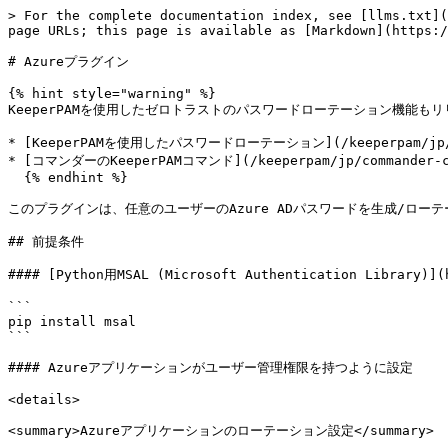
> For the complete documentation index, see [llms.txt](
page URLs; this page is available as [Markdown](https:/
# Azureプラグイン

{% hint style="warning" %}

KeeperPAMを使用したゼロトラストのパスワードローテーション機能
* [KeeperPAMを使用したパスワードローテーション](/keeperpam/jp/priv
* [コマンダーのKeeperPAMコマンド](/keeperpam/jp/commander-cli/
  {% endhint %}

このプラグインは、任意のユーザーのAzure ADパスワードを生成/ローテ
## 前提条件

#### [Python用MSAL (Microsoft Authentication Library)]
```

pip install msal

```

#### Azureアプリケーションがユーザー管理権限を持つように設定

<details>

<summary>Azureアプリケーションのローテーション設定</summary>
