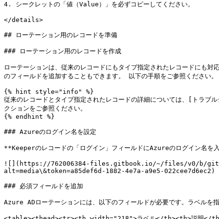
4. シークレットの「値（Value）」を必ずコピーしてください。

</details>

## ローテーション用のレコードを準備

### ローテーション用のレコードを作成

ローテーションは、従来のレコードにもタイプ指定されたレコードにも対応
のフィールドを追加することもできます。 以下の手順をご参照ください。

{% hint style="info" %}

従来のレコードとタイプ指定されたレコードの詳細については、[トラブルシューティング](/ke
クションをご参照ください。

{% endhint %}

### Azureのログイン名を設定

**Keeperのレコードの「ログイン」フィールドにAzureのログイン名を入
![](https://762006384-files.gitbook.io/~/files/v0/b/git
alt=media\&token=a85def6d-1882-4e7a-a9e5-022cee7d6ec2)

### 必須フィールドを追加

Azure ADローテーションには、以下のフィールドが必要です。ラベルを
<table><thead><tr><th width="218">ラベル</th><th>説明