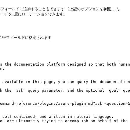
ィールドに追加することもできます (上記のオプションを参照)。\

ードを1度にローテーションできます。

**フィールドに格納されます

s the documentation platform designed so that both human
m.

 available in this page, you can query the documentation
h the `ask` query parameter, and the optional `goal` que
ommand-reference/plugins/azure-plugin.md?ask=<question>&
 self-contained, and written in natural language.

ou are ultimately trying to accomplish on behalf of the 