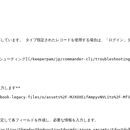
しています。 タイプ指定されたレコードを使用する場合は、「ログイン」
eperpam/jp/commander-cli/troubleshooting-comman
力します**

book-legacy-files/o/assets%2F-MJXOXEifAmpyvNVL1to%2F-Mf
指定して各フィールドを作成し、必要な情報を入力します。

</th></tr></thead><tbody><tr><td>cmdr:azure_secre