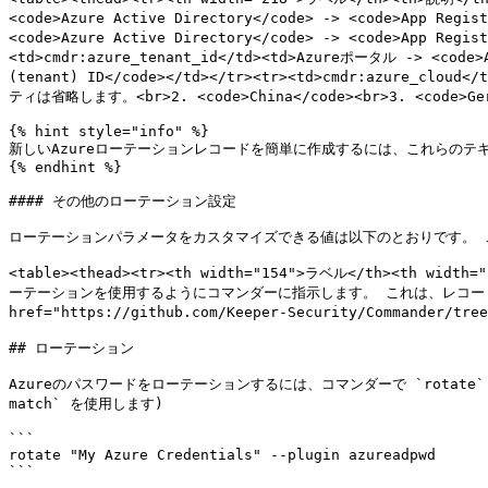
<code>Azure Active Directory</code> -> <code>App Regis
<code>Azure Active Directory</code> -> <code>App Regis
<td>cmdr:azure_tenant_id</td><td>Azureポータル -> <code>A
(tenant) ID</code></td></tr><tr><td>cmdr:azure
ティは省略します。<br>2. <code>China</code><br>3. <code>Germa
{% hint style="info" %}

新しいAzureローテーションレコードを簡単に作成するには、これらのテ
{% endhint %}

#### その他のローテーション設定

ローテーションパラメータをカスタマイズできる値は以下のとおりです。 
<table><thead><tr><th width="154">ラベル</th><th width=
ーテーションを使用するようにコマンダーに指示します。 これは、レコードに設定する
href="https://github.com/Keeper-Security/Commander/t
## ローテーション

Azureのパスワードをローテーションするには、コマンダーで `rotat
match` を使用します)

```

rotate "My Azure Credentials" --plugin azureadpwd

```
