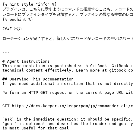
{% hint style="info" %}

プラグインは、こちらに示すようにコマンドに指定することも、レコードのフ
レコードにプラグインタイプを追加すると、プラグインの異なる複数のレコ
{% endhint %}

#### 出力

ローテーションが完了すると、新しいパスワードがレコードの**パスワード
---

# Agent Instructions

This documentation is published with GitBook. GitBook i
technical content effectively. Learn more at gitbook.co
## Querying This Documentation

If you need additional information that is not directly
Perform an HTTP GET request on the current page URL wit
```

GET https://docs.keeper.io/keeperpam/jp/commander-cli/c
```

`ask` is the immediate question: it should be specific,
`goal` is optional and describes the broader end goal y
is most useful for that goal.
