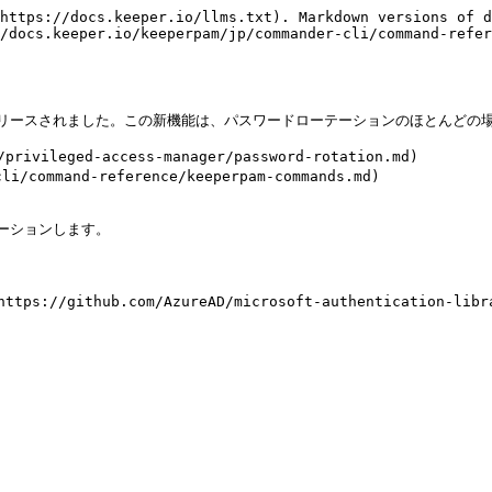
https://docs.keeper.io/llms.txt). Markdown versions of d
/docs.keeper.io/keeperpam/jp/commander-cli/command-refer
もリリースされました。この新機能は、パスワードローテーションのほとんどの
ileged-access-manager/password-rotation.md)

command-reference/keeperpam-commands.md)

ーションします。

(https://github.com/AzureAD/microsoft-authentication-l