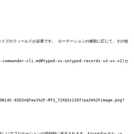
タイプのフィールドが必要です。 ローテーションの種類に応じて、その他
der-cli.md#typed-vs-untyped-records-v3-vs-v2)セ
3OKL0C-A5D2nQFew1%2F-Mf3_72XQ3z1I6frpa2m%2Fimage.png?
t</td><td>新しいアプリケーションの登録時に表示されます。Azureポータル -> 