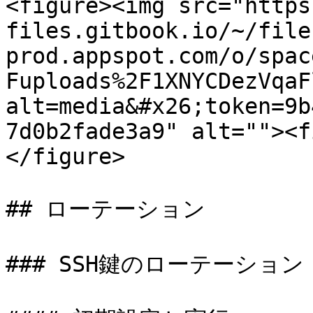
<figure><img src="https
files.gitbook.io/~/file
prod.appspot.com/o/spac
Fuploads%2F1XNYCDezVqaF
alt=media&#x26;token=9b
7d0b2fade3a9" alt=""><f
</figure>

## ローテーション

### SSH鍵のローテーション
