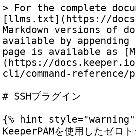
> For the complete docu
[llms.txt](https://docs
Markdown versions of do
available by appending 
page is available as [M
(https://docs.keeper.io
cli/command-reference/p
# SSHプラグイン

{% hint style="warning" 
KeeperPAMを使用したゼ