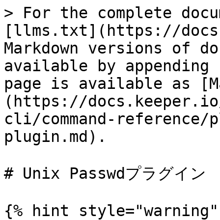
> For the complete docu
[llms.txt](https://docs
Markdown versions of do
available by appending 
page is available as [M
(https://docs.keeper.io
cli/command-reference/p
plugin.md).

# Unix Passwdプラグイン

{% hint style="warning" 