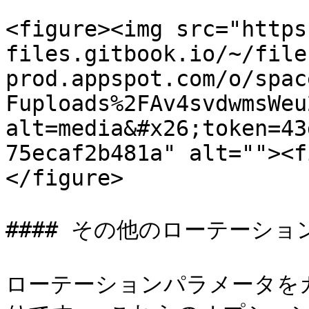
<figure><img src="https
files.gitbook.io/~/file
prod.appspot.com/o/spac
Fuploads%2FAv4svdwmsWeu
alt=media&#x26;token=43
75ecaf2b481a" alt=""><f
</figure>

#### その他のローテーション
ローテーションパラメータを