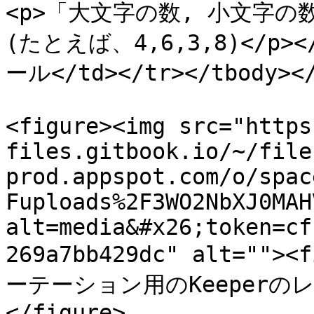
<p>「大文字の数, 小文字の数
(たとえば、4,6,3,8)</p>
ール</td></tr></tbody></
<figure><img src="https
files.gitbook.io/~/file
prod.appspot.com/o/spac
Fuploads%2F3WO2NbXJ0MAH
alt=media&#x26;token=cf
269a7bb429dc" alt="">
ーテーション用のKeeperのレコ
</figure>
