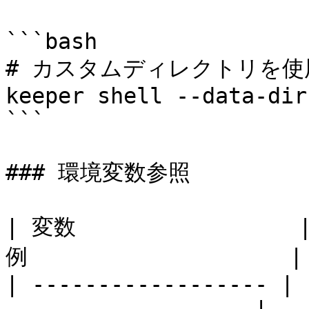
```bash

# カスタムディレクトリを使用
keeper shell --data-dir
```

### 環境変数参照

| 変数                 |
例                    |

| ------------------ | 