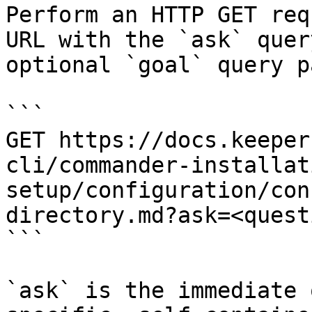
Perform an HTTP GET req
URL with the `ask` quer
optional `goal` query p
```

GET https://docs.keeper
cli/commander-installat
setup/configuration/con
directory.md?ask=<quest
```

`ask` is the immediate 