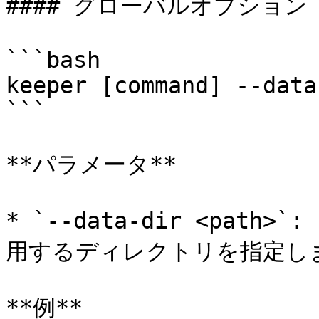
#### グローバルオプション

```bash

keeper [command] --data
```

**パラメータ**

* `--data-dir <pa
用するディレクトリを指定しま
**例**
