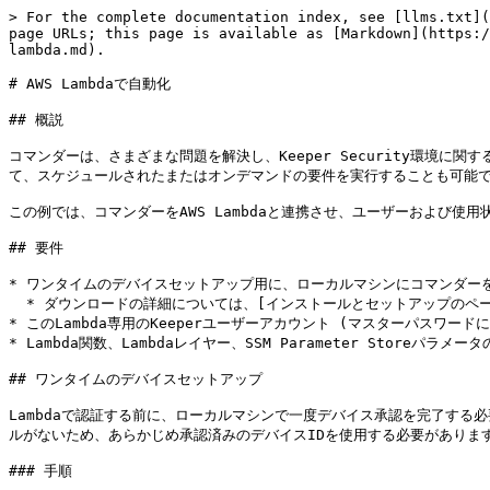
> For the complete documentation index, see [llms.txt](https://docs.keeper.io/llms.txt). Markdown versions of documentation pages are available by appending `.md` to page URLs; this page is available as [Markdown](https://docs.keeper.io/keeperpam/jp/commander-cli/commander-installation-setup/configuration/using-commander-with-aws-lambda.md).

# AWS Lambdaで自動化

## 概説

コマンダーは、さまざまな問題を解決し、Keeper Security環境に関する貴重な情報が得られる強力なツールです。ローカルのデスクトップやサーバーで使用するだけでなく、AWSのようなクラウド環境でコマンダーを実行して、スケジュールされたまたはオンデマンドの要件を実行することも可能です。

この例では、コマンダーをAWS Lambdaと連携させ、ユーザーおよび使用状況のレポートを定期的に実行する方法を解説します。

## 要件

* ワンタイムのデバイスセットアップ用に、ローカルマシンにコマンダーをインストール
  * ダウンロードの詳細については、[インストールとセットアップのページ](/keeperpam/jp/commander-cli/commander-installation-setup.md)をご参照ください
* このLambda専用のKeeperユーザーアカウント (マスターパスワードによるログイン。SSOおよびMFAは、人の操作なしでは利用不可)
* Lambda関数、Lambdaレイヤー、SSM Parameter Storeパラメータの作成、およびAWS CloudShellの利用に必要な権限を持つAWS環境へのアクセス

## ワンタイムのデバイスセットアップ

Lambdaで認証する前に、ローカルマシンで一度デバイス承認を完了する必要があります。Keeperでは、パスワード認証が成功する前にすべてのデバイスを承認する必要があります。Lambdaにはこの手順を完了する対話型シェルがないため、あらかじめ承認済みのデバイスIDを使用する必要があります。

### 手順

1. ローカルマシンで、Lambda専用アカウントを使ってコマンダーにログインします。

```shell-session
$ keeper shell
```

2. デバイス承認プロセスを完了します (エンタープライズの設定に応じて、メールリンク、プッシュ通知、2FA、管理者承認など)
3. ログインに成功したら、構成ファイル内の `device_token` を確認します。

```shell-session
$ cat ~/.keeper/config.json | grep device_token
```

{% hint style="warning" %}
コマンダーのインストール方法によって、構成ファイルの形式は異なる場合があります。CLIでは通常 `device_token` はトップレベルに保存されますが、SDKベースのインストールではネストされた構造 (`devices[].device_token`) を使用する場合があります。`grep` で結果が得られない場合は、ファイルを開いてトークンを手動で確認してください。
{% endhint %}

4. 以下の4つの値をLambda環境変数 (本番環境では後述のSSMパラメータ) として保存します。
   * **`KEEPER_DEVICE_TOKEN`:** 手順3で取得した、承認済みのデバイスID
   * **`KEEPER_USER`:** アカウントのメールアドレス
   * **`KEEPER_PASSWORD`:** マスターパスワード
   * **`KEEPER_SERVER`:** リージョンのエンドポイント (例: USは `keepersecurity.com`、EUは `keepersecurity.eu`)

{% hint style="info" %}
**保存が不要な項目**

* **`private_key`:** パスワードログイン時にコマンダーが自動生成します。ウォームコンテナ最適化のために永続ログインを有効にする場合、`private_key` はそのセットアップの一環として `/tmp` に作成・保存されます。
* **`clone_code`:** パスワードログインのたびに自動再生成されます。永続ログインのセッション再開にのみ使用され、有効にした場合は `/tmp` で自動的に処理されます。
  {% endhint %}

## 手順

### AWS CloudShellを使用してLambdaレイヤーを作成

#### セットアップ

コマンダーは、AWS Lambdaで実行する環境と同じマシンでパッケージ化する必要があります。CloudShellでコマンダーパッケージを作成します。

このワークフローでは、AWS LambdaでPython 3.10または3.11を使用します (Python 3.9以前はAWS Lambdaでは利用できません)。Lambdaレイヤーを構築するCloudShell環境のPythonが、いずれかのバージョンになっているか、インストールされているPythonインタープリタで確認してください。

```shell-session
$ python3 --version
Python 3.11.6
```

CloudShellで利用できるPythonのバージョンが、AWS Lambdaで利用できるランタイムと一致しない場合は、先に進む前にPython 3.10または3.11をインストールしてください。

#### レイヤーコンテンツの構築

以下の段階では、CloudShell環境内で実行できる便利なシェルスクリプトを使用します。このスクリプトは、Lambdaレイヤーに必要な `keepercommander` パッケージを含むZIPファイルを作成します。

このスクリプトは、さまざまなコマンド呼び出しをまとめるだけでなく、`keepercommander` パッケージとその依存関係に特有のビルドプロセスの細かな問題を抽象化することで、レイヤーコンテンツのパッケージングを簡略化し、効率化することを目的としています。**エラーが発生しにくいため、この方法を使用することを強くお勧めします。**

<details>

<summary>スクリプトを見る</summary>

{% code title="package\_layer\_content.sh" fullWidth="true" %}

```bash
#!/usr/bin/env bash

#   AWS Lambda関数用の `keepercommander` 依存関係レイヤーを作成する
#   1. このスクリプトをCloudShell環境内の任意のフォルダにアップロードする
#   2. (オプション) プロジェクトの `requirements.txt` を同じフォルダにアップロードする
#   3. そのフォルダで以下を実行する
#             source ./package_layer_content.sh
#   4. `commander-layer.zip` が作成される。S3バケットにアップロードしてLambdaレイヤーの作成に使用する

MAX_LIB_SIZE=2621