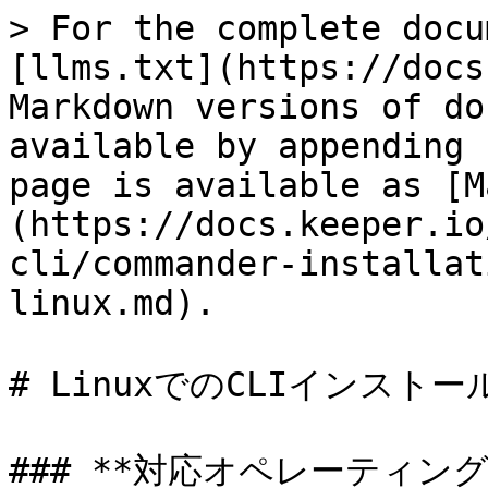
> For the complete docu
[llms.txt](https://docs
Markdown versions of do
available by appending 
page is available as [M
(https://docs.keeper.io
cli/commander-installat
linux.md).

# LinuxでのCLIインストール
### **対応オペレーティングシ