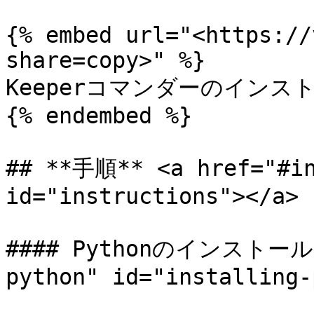
{% embed url="<https://
share=copy>" %}

Keeperコマンダーのインスト
{% endembed %}

## **手順** <a href="#in
id="instructions"></a>

#### Pythonのインストール <
python" id="installing-