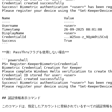
Credential created successfully

Success! Biometric authentication "<user>" has been reg
Please register your device using the "Set-KeeperDevice
Name                           Value

----                           -----

Username                       <user>

Timestamp                      26-09-2025 08:01:08

DisplayName                    <user>

CredentialId                   ...W25xo-z_9QyWdti5CsQ

Success                        True

```

**例: PassThruフラグを使用しない場合**

```powershell

PS> Register-KeeperBiometricCredential

Biometric Credential Creation for Keeper

Please complete Windows Hello verification to create th
Credential ID stored for user: <user>

Credential created successfully

Success! Biometric authentication "<user>" has been reg
Please register your device using the "Set-KeeperDevice
```

## 認証情報表示コマンド

このコマンドは、指定したアカウントに登録されているすべての認証情報を