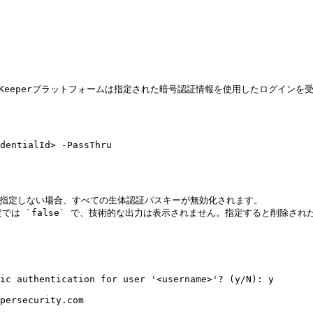
Keeperプラットフォームは指定された暗号認証情報を使用したログインを受
dentialId> -PassThru

す。何も指定しない場合、すべての生体認証パスキーが無効化されます。

。既定では `false` で、技術的な出力は表示されません。指定すると削除さ
ic authentication for user '<username>'? (y/N): y

persecurity.com
