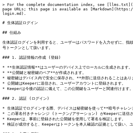
> For the complete documentation index, see [llms.txt](
page URLs; this page is available as [Markdown](https:/
login.md).

# 生体認証ログイン

## 仕組み

生体認証ログインを利用すると、ユーザーはパスワードを入力せずに、指紋・
号トークンとして扱います。

### 1. 認証情報の作成 (登録)

* **生体認証情報**はユーザーのデバイス上でローカルに生成されます。

* **公開鍵と秘密鍵のペア**が作成されます。

* 秘密鍵はデバイス内で安全に保存され、**外部に送信されることはありま
* 公開鍵はKeeperに送信され、ユーザーアカウントに登録されます。

* Keeperは今後の認証に備えて、この公開鍵をユーザーと関連付けます。
### 2. 認証 (ログイン)

* 生体認証でログインする際、デバイスは秘密鍵を使って**暗号チャレンジ
* この署名付きチャレンジ (トークン/アサーション) がKeeperに送信さ
* Keeperは、事前に登録された公開鍵を使用して署名を検証します。

* 検証が成功すると、Keeperはトークンを本人確認の証拠として扱い、