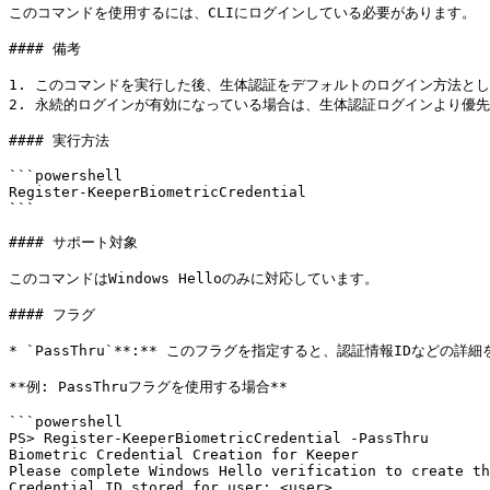
このコマンドを使用するには、CLIにログインしている必要があります。

#### 備考

1. このコマンドを実行した後、生体認証をデフォルトのログイン方法として
2. 永続的ログインが有効になっている場合は、生体認証ログインより優先
#### 実行方法

```powershell

Register-KeeperBiometricCredential

```

#### サポート対象

このコマンドはWindows Helloのみに対応しています。

#### フラグ

* `PassThru`**:** このフラグを指定すると、認証情報IDなどの
**例: PassThruフラグを使用する場合**

```powershell

PS> Register-KeeperBiometricCredential -PassThru

Biometric Credential Creation for Keeper

Please complete Windows Hello verification to create th
Credential ID stored for user: <user>
