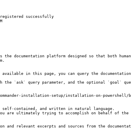
registered successfully

M

s the documentation platform designed so that both human
m.

 available in this page, you can query the documentation
h the `ask` query parameter, and the optional `goal` que
ommander-installation-setup/installation-on-powershell/b
 self-contained, and written in natural language.

ou are ultimately trying to accomplish on behalf of the 
on and relevant excerpts and sources from the documentat