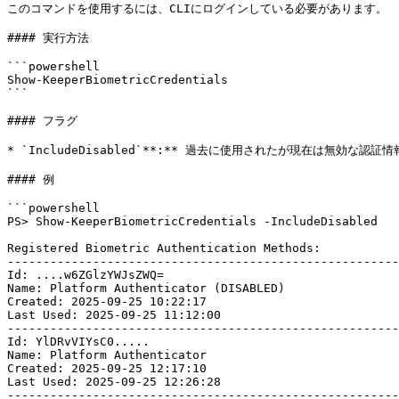
このコマンドを使用するには、CLIにログインしている必要があります。

#### 実行方法

```powershell

Show-KeeperBiometricCredentials

```

#### フラグ

* `IncludeDisabled`**:** 過去に使用されたが現在は無効な
#### 例

```powershell

PS> Show-KeeperBiometricCredentials -IncludeDisabled

Registered Biometric Authentication Methods:

-------------------------------------------------------
Id: ....w6ZGlzYWJsZWQ=

Name: Platform Authenticator (DISABLED)

Created: 2025-09-25 10:22:17

Last Used: 2025-09-25 11:12:00

-------------------------------------------------------
Id: YlDRvVIYsC0.....

Name: Platform Authenticator

Created: 2025-09-25 12:17:10

Last Used: 2025-09-25 12:26:28

-------------------------------------------------------