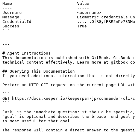
Name                           Value

----                           -----

Username                       <username>

Message                        Biometric credentials un
CredentialId                   ......OfRGyfRRR2nPv78NMu
Success                        True

```

---

# Agent Instructions

This documentation is published with GitBook. GitBook i
technical content effectively. Learn more at gitbook.co
## Querying This Documentation

If you need additional information that is not directly
Perform an HTTP GET request on the current page URL wit
```

GET https://docs.keeper.io/keeperpam/jp/commander-cli/c
```

`ask` is the immediate question: it should be specific,
`goal` is optional and describes the broader end goal y
is most useful for that goal.

The response will contain a direct answer to the questi