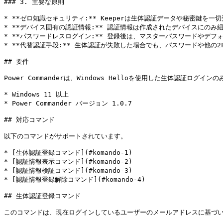
### 3. 主要な原則

* **ゼロ知識セキュリティ:** Keeperは生体認証データや秘密鍵を
* **デバイス固有の認証情報:** 認証情報は作成されたデバイスにのみ紐
* **パスワードレスログイン:** 登録後は、マスターパスワードやデフォ
* **代替認証手段:** 生体認証が失敗した場合でも、パスワードや他の2
## 要件

Power Commanderは、Windows Helloを使用した生体認証ログイン
* Windows 11 以上

* Power Commander バージョン 1.0.7

## 対応コマンド

以下のコマンドがサポートされています。

* [生体認証登録コマンド](#komando-1)

* [認証情報表示コマンド](#komando-2)

* [認証情報検証コマンド](#komando-3)

* [認証情報登録解除コマンド](#komando-4)

## 生体認証登録コマンド

このコマンドは、現在ログインしているユーザーのメールアドレスに基づい