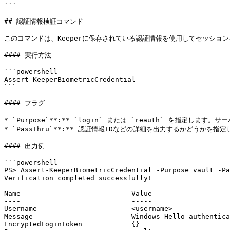
```

## 認証情報検証コマンド

このコマンドは、Keeperに保存されている認証情報を使用してセッショ
#### 実行方法

```powershell

Assert-KeeperBiometricCredential

```

#### フラグ

* `Purpose`**:** `login` または `reauth` を指定し
* `PassThru`**:** 認証情報IDなどの詳細を出力するかどうかを指
#### 出力例

```powershell

PS> Assert-KeeperBiometricCredential -Purpose vault -Pa
Verification completed successfully!

Name                           Value

----                           -----

Username                       <username>

Message                        Windows Hello authentica
EncryptedLoginToken            {}
