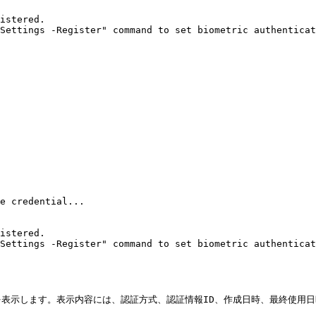
istered.

Settings -Register" command to set biometric authenticat
e credential...

istered.

Settings -Register" command to set biometric authenticat
表示します。表示内容には、認証方式、認証情報ID、作成日時、最終使用日