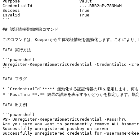
Purpose                        vault

CredentialId                   ....RRR2nPv78NMuM

Success                        True

IsValid                        True

```

## 認証情報登録解除コマンド

このコマンドは、Keeperから生体認証情報を無効化します。これにより、
#### 実行方法

```powershell

Unregister-KeeperBiometricCredential -CredentialId <cre
```

#### フラグ

* `CredentialId`**:** 無効化する認証情報のIDを指定しま
* `PassThru`**:** 結果の詳細を表示するかどうかを指定します
#### 出力例

```powershell

PS> Unregister-KeeperBiometricCredential -PassThru

Are you sure you want to permanently remove ALL biometr
Successfully unregistered passkey on server

Successfully unregistered credential for <username>@kee