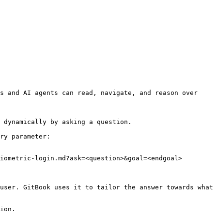
s and AI agents can read, navigate, and reason over 
 dynamically by asking a question.

ry parameter:

iometric-login.md?ask=<question>&goal=<endgoal>

user. GitBook uses it to tailor the answer towards what 
ion.
