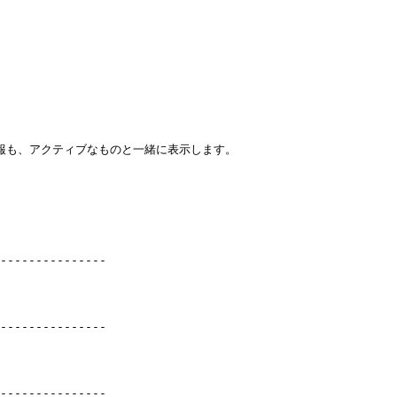
認証情報も、アクティブなものと一緒に表示します。

---------------

---------------

---------------
