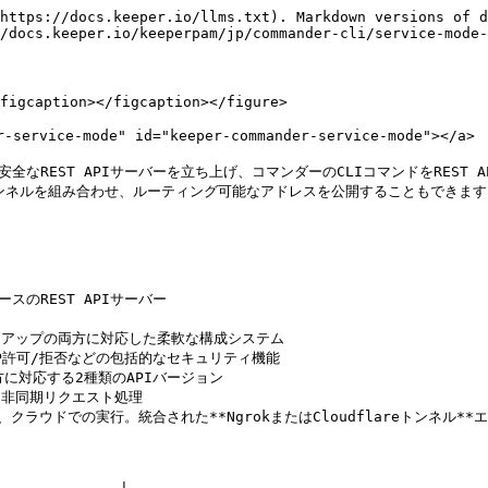
eper shell
```

プロンプトが表示されたら、Keeperの認証情報を使用してログインします。コマンダーサービスモードは通常サービスとして実行されるため、生体認証ログイン、または永続的なログインセッションの利用を推奨します。

生体認証ログイン

```
biometric register
```

または、以下のコマンドを使用して永続的なログインセッションを作成します。

```
this-device persistent-login on
this-device register
this-device timeout 30d
this-device 2fa_expiration forever
```

#### サービスモードの作成: 対話的設定の使用

対話形式のプロンプトを使ってサービスを作成・構成します。

```
service-create
```

以下の項目の設定を求められます。

* ポート番号
* Ngrok認証トークン (任意)
* Cloudflareトンネルトークン (任意)
* TLS証明書のパス (任意)
* リクエストキューシステム (y/n)
* セキュリティ設定 (任意)
* 設定フォーマット (yaml/json) (未作成の場合)
* 実行モード (フォアグラウンド/バックグラウンド)
* コマンドアクセス制御

例: TLS証明書 (https) を使用してサービスモードを作成する

```
My Vault> service-create
Enter Port No:9090
Enable Ngrok Tunneling? (y/n):n
Enable TLS Certificate (y/n):y
Enter Certificate Path:/Users/cert/cert.pem
Enter Certificate Password:/Users/cert/key.pem
Enable Request Queue? (y/n):y
Enable Advanced Security? (y/n):n
Select Run Mode (foreground/background):foreground
List of supported commands, Enter comma separated:whoami,record-add,tree,ls
Select configuration format (json/yaml):yaml
Generated API key: xxxxxxxxxxxxxxxxxxxxxxxxxxxxxxxxxxx

Uploading service_config.yaml ...
Commander Service starting on https://localhost:9090/api/v2/
Commander Service started with PID: 35215
```

#### ストリームライン構成

1つのコマンドでサービスをすばやく構成できます (デフォルトはフォアグラウンドモードでHTTP)。

```
service-create -p 9090 -c 'record-add,whoami' -f json
```

**Ngrok**を使用してすばやく構成する場合 (Ngrok認証トークンとNgrokサブドメインを指定)

{% code overflow="wrap" %}

```
service-create -p 9090 -c 'record-add,whoami' -ng xxxxxxxxxxx -cd mydomain
```

{% endcode %}

**Cloudflare**を使用してすばやく構成する場合 (Cloudflare認証トークンとドメイン名を指定)

{% code overflow="wrap" %}

```
service-create -p 9090 -c 'record-add,whoami' -cf xxxxxxxxxxx -cfd myname
```

{% endcode %}

詳細オプションを使用して構成する場合

{% code overflow="wrap" %}

```
service-create -p <port> -f <json-or-yaml> -c <command-list> -rm <foreground-or-background> -q <y-or-n> -crtf <certificate-file-path> -crtp <certificate-password-key-path> -aip <allowed-ip-list> -dip <denied-ip-list>
```

{% endcode %}

**ストリームラインパラメータ**

* `-p, --port`: サービスのポート番号 (簡易構成を開始するために必須)
* `-c, --commands`: 許可コマンドまたはエイリアスのカンマ区切りリスト (必須)
* `-ng, --ngrok`: クラウド管理のURLアクセス用のNgrok認証トークン (任意)
* `-cd`: Ngrokカスタムドメイン。サブドメイン部分のみ (任意)
* `-cf,--cloudflare`: クラウド管理のURLアクセス用のCloudflareトンネルトークン (任意)
* `-cfd`: Cloudflareカスタムドメイン (任意)
* `-crtf, --certfile`: SSL証明書ファイルのパス。`.crt`、`.pem`、`.key` を指定可能 (任意)
* `-crtp, --certpassword`: SSL証明書のパスワード (任意)
* `-q, --queue_enabled`: リクエストキューシステムを有効化 (y/n) - **デフォルト: y**
* `-rm, --run_mode`: サービスの実行モード (foreground/background) - **デフォルト: foreground**
* `-f, --fileformat`: 構成ファイル形式 (json/yaml) - サービスはセットアップを促す前に、ローカルの構成ファイルとボルトで既存の構成形式を確認します。
* `-rl, --ratelimit`: IPごと・エンドポイントごとのレート制限 (例: `10/minute`、`100/hour`、`1000/day`) (任意)
* `-aip, --allowedip`: IP許可リスト (任意) - **デフォルト: 0.0.0.0/0,::/0**
* `-dip`: 拒否IPリスト (任意)
* `-ek, --encryption_key`: AES-256応答暗号化用のBase64エンコード32バイト鍵 (任意)
* `-te, --token_expiration`: APIキーの有効期限 (例: `30m`、`24h`、`7d`) (任意)
* `-ur, --update-record <RECORD_UID>`: 生成されたAPIキーとサービスURLを指定したボルトレコードに保存する - ログからAPIキーを隠すのに便利 (任意)

#### 構成ファイル

初期設定後、コマンダーはボルトに「Commander Service Mode」というタイトルのレコードを作成します。このレコードには `service_config` という名前のYAML/JSONファイルが含まれます。

<figure><img src="/files/2h6EWsLiP744BAxi0HWP" alt=""><figcaption><p>コマンダーサービスモードレコード</p></figcaption></figure>

次回以降の起動では、パラメータなしの `service-start` コマンドが必要です