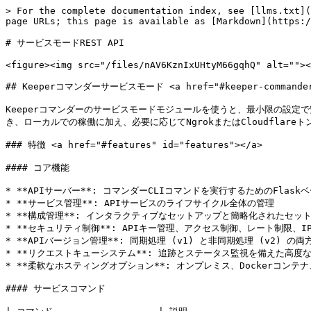
> For the complete documentation index, see [llms.txt](https://docs.keeper.io/llms.txt). Markdown versions of documentation pages are available by appending `.md` to page URLs; this page is available as [Markdown](https://docs.keeper.io/keeperpam/jp/commander-cli/service-mode-rest-api.md).

# サービスモードREST API

<figure><img src="/files/nAV6KznIxUHtyM66gqhQ" alt=""><figcaption></figcaption></figure>

## Keeperコマンダーサービスモード <a href="#keeper-commander-service-mode" id="keeper-commander-service-mode"></a>

Keeperコマンダーのサービスモードモジュールを使うと、最小限の設定で安全なREST APIサーバーを立ち上げ、コマンダーのCLIコマンドをREST API経由で実行できます。セキュリティと構成の柔軟性を保ったまま運用でき、ローカルでの稼働に加え、必要に応じてNgrokまたはCloudflareトンネルを組み合わせ、ルーティング可能なアドレスを公開することもできます。

### 特徴 <a href="#features" id="features"></a>

#### コア機能

* **APIサーバー**: コマンダーCLIコマンドを実行するためのFlaskベースのREST APIサーバー
* **サービス管理**: APIサービスのライフサイクル全体の管理
* **構成管理**: インタラクティブなセットアップと簡略化されたセットアップの両方に対応した柔軟な構成システム
* **セキュリティ制御**: APIキー管理、アクセス制御、レート制限、IP許可/拒否などの包括的なセキュリティ機能
* **APIバージョン管理**: 同期処理 (v1) と非同期処理 (v2) の両方に対応する2種類のAPIバージョン
* **リクエストキューシステム**: 追跡とステータス監視を備えた高度な非同期リクエスト処理
* **柔軟なホスティングオプション**: オンプレミス、Dockerコンテナ、クラウドでの実行。統合された**NgrokまたはCloudflareトンネル**エージェントに対応

#### サービスコマンド

| コマンド                   | 説明                                    |
| ---------------------- | ------------------------------------- |
| `service-create`       | カスタマイズ可能な設定でサービスを初期化および構成する           |
| `service-start`        | 既存の構成でサービスを開始する                       |
| `service-stop`         | 実行中のサービスを正常に停止する                      |
| `service-status`       | 現在のサービスステータスを表示する                     |
| `service-config-add`   | 新しいAPI構成とコマンドアクセス設定を追加する              |
| `service-docker-setup` | KSM構成を使用したDockerサービスモードの自動セットアップ      |
| `slack-app-setup`      | コマンダーサービスモードを使用したSlackアプリ連携の自動セットアップ  |
| `teams-app-setup`      | コマンダーサービスモードを使用したTeamsアプリ連携の自動セットアップ  |
| `sailpoint-app-setup`  | コマンダーサービスモードを使用したSailPoint連携の自動セットアップ |

{% hint style="warning" %}
`slack-app-setup`、`teams-app-setup`、`service-docker-setup` コマンドでは、認証情報がローカルの `config.json` に保存されている必要があります。

OSのキーチェーンに認証情報が保存されている状態では、これらのコマンドは動作しません。先に `keeper shell --config-file` でコマンダーを起動するか、`login --config-file` でログインしてから、コマンドを再実行してください。

**エラーの例**

```
My Vault> slack-app-setup
slack-app-setup: Error: This command requires credentials to be stored in config.json, but they are currently stored in the OS keychain.

Please re-login with the --config-file flag first:

   login --config-file    (or: keeper shell --config-file)

Then re-run this command.
```

{% endhint %}

#### セキュリティ機能

* APIキー認証
* 設定可能なトークンの有効期限 (分/時間/日)
* API応答のオプションのAES-256 GCM暗号化
* 提供された証明書 (.pem) を使用したTLS対応
* 構成可能なルールによるレート制限
* IP許可リスト (ホワイトリスト) とIP拒否リスト (ブラックリスト) の管理
* リクエストの検証とポリシーの適用
* 秘密鍵を使用したローカルサービス構成JSONまたはYAMLファイルの暗号化

### セキュリティ <a href="#security" id="security"></a>

Keeperコマンダーサービスモード機能は、既存のコマンダーセッションをREST APIでラップするセルフホステッドミドルウェアです。この機能は、高速なリクエストとシンプルなHTTPSベースのAPIが求められる環境に適しています。

この機能を最も安全に使用するためには、以下のことをお勧めします。

* コマンダーサービス専用のサービスアカウントを使用し、必要な権限と機能のみに範囲を限定してください。
* また、コマンドのアクセス制御についても、ユースケースに応じて必要なコマンドのみに制限することを推奨します。
* REST APIエンドポイントへのアクセスにIPホワイトリストを適用する。
* コマンダーサービスを実行しているマシンへのアクセスを保護する。
* 異なるコマンドや使用ケースごとに異なるAPIトークンを使用する。

### 使用法 <a href="#usage" id="usage"></a>

#### 基本設定

[Keeperコマンダーをインストール](/keeperpam/jp/commander-cli/commander-installation-setup.md)してからシェルへログインします。

```
ke