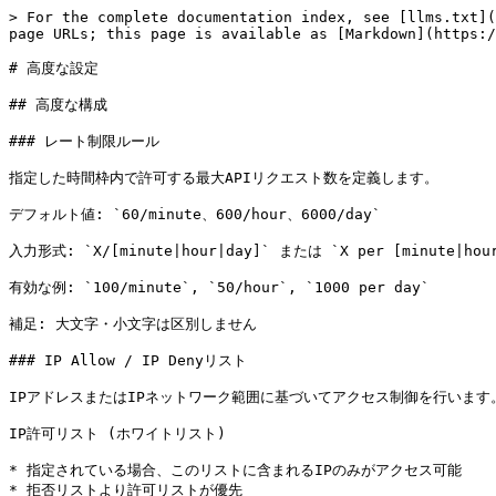
> For the complete documentation index, see [llms.txt](
page URLs; this page is available as [Markdown](https:/
# 高度な設定

## 高度な構成

### レート制限ルール

指定した時間枠内で許可する最大APIリクエスト数を定義します。

デフォルト値: `60/minute、600/hour、6000/day`

入力形式: `X/[minute|hour|day]` または `X per [minute|hour
有効な例: `100/minute`, `50/hour`, `1000 per day`

補足: 大文字・小文字は区別しません

### IP Allow / IP Denyリスト

IPアドレスまたはIPネットワーク範囲に基づいてアクセス制御を行います。
IP許可リスト (ホワイトリスト)

* 指定されている場合、このリストに含まれるIPのみがアクセス可能

* 拒否リストより許可リストが優先
