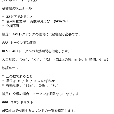
秘密鍵の検証ルール

* 32文字であること

* 使用可能文字: 英数字および `@#$%^&+=`

* 空欄不可

補足: APIレスポンスの復号には秘密鍵が必要です。

### トークン有効期限

REST APIトークンの有効期間を指定します。

入力形式: `Xm`, `Xh`, `Xd` (Xは正の数、m=分、h=時間、d=日)

検証ルール

* 正の数であること

* 単位は m / h / d のいずれか

* 有効な例: `30m`、`24h`、`7d`

補足: 空欄の場合、トークンは期限なしになります

### コマンドリスト

API経由で公開するコマンドの一覧を指定します。
