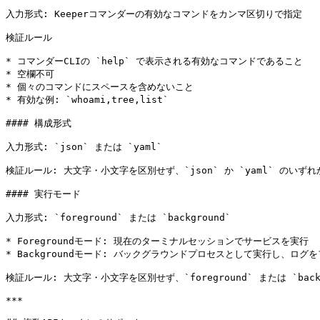
入力形式: Keeperコマンダーの有効なコマンドをカンマ区切りで指定

検証ルール

* コマンダーCLIの `help` で表示される有効なコマンドであること

* 空欄不可

* 個々のコマンドにスペースを含めないこと

* 有効な例: `whoami,tree,list`

#### 構成形式

入力形式: `json` または `yaml`

検証ルール: 大文字・小文字を区別せず、`json` か `yaml` のいずれ
#### 実行モード

入力形式: `foreground` または `background`

* Foregroundモード: 現在のターミナルセッションでサービスを実行

* Backgroundモード: バックグラウンドプロセスとして実行し、ログを
検証ルール: 大文字・小文字を区別せず、`foreground` または `backgr
***
