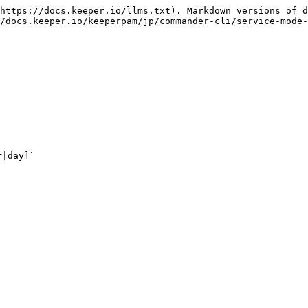
https://docs.keeper.io/llms.txt). Markdown versions of d
/docs.keeper.io/keeperpam/jp/commander-cli/service-mode-
|day]`


