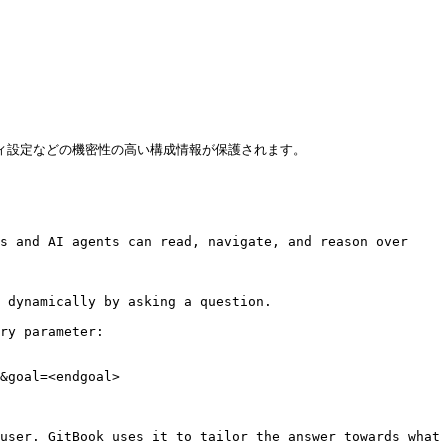
ィ設定などの機密性の高い構成情報が保護されます。

s and AI agents can read, navigate, and reason over 
 dynamically by asking a question.

ry parameter:

&goal=<endgoal>

user. GitBook uses it to tailor the answer towards what 