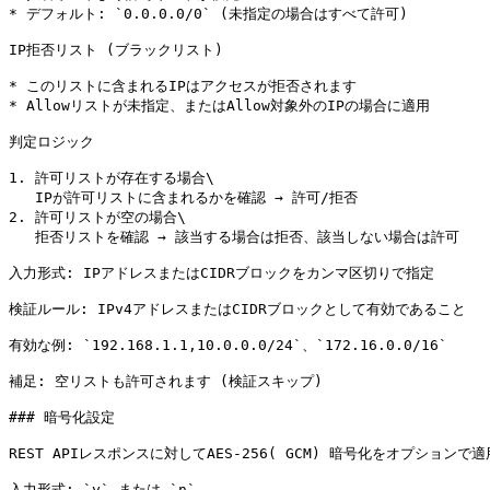
* デフォルト: `0.0.0.0/0` (未指定の場合はすべて許可)

IP拒否リスト (ブラックリスト)

* このリストに含まれるIPはアクセスが拒否されます

* Allowリストが未指定、またはAllow対象外のIPの場合に適用

判定ロジック

1. 許可リストが存在する場合\

   IPが許可リストに含まれるかを確認 → 許可/拒否

2. 許可リストが空の場合\

   拒否リストを確認 → 該当する場合は拒否、該当しない場合は許可

入力形式: IPアドレスまたはCIDRブロックをカンマ区切りで指定

検証ルール: IPv4アドレスまたはCIDRブロックとして有効であること

有効な例: `192.168.1.1,10.0.0.0/24`、`172.16.0.0/16`

補足: 空リストも許可されます (検証スキップ)

### 暗号化設定

REST APIレスポンスに対してAES-256( GCM) 暗号化をオプションで
入力形式: `y` または `n`
