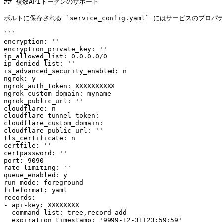
## 複数APIトークンのサポート

ボルトに保存される `service_config.yaml` にはサービスの
```

encryption: ''

encryption_private_key: ''

ip_allowed_list: 0.0.0.0/0

ip_denied_list: ''

is_advanced_security_enabled: n

ngrok: y

ngrok_auth_token: XXXXXXXXXX

ngrok_custom_domain: myname

ngrok_public_url: ''

cloudflare: n

cloudflare_tunnel_token:

cloudflare_custom_domain:

cloudflare_public_url: ''

tls_certificate: n

certfile: ''

certpassword: ''

port: 9090

rate_limiting: ''

queue_enabled: y

run_mode: foreground

fileformat: yaml

records:

- api-key: XXXXXXXX

  command_list: tree,record-add

  expiration_timestamp: '9999-12-31T23:59:59'
