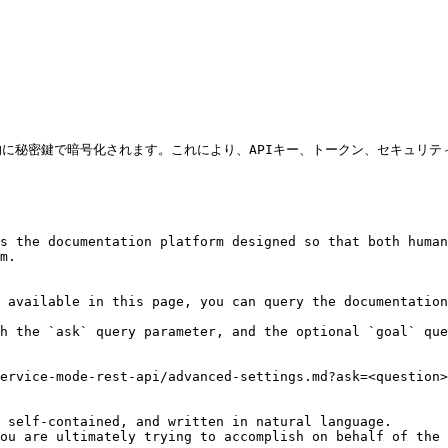
に秘密鍵で暗号化されます。これにより、APIキー、トークン、セキュリテ
s the documentation platform designed so that both human
m.

 available in this page, you can query the documentation
h the `ask` query parameter, and the optional `goal` que
ervice-mode-rest-api/advanced-settings.md?ask=<question>
 self-contained, and written in natural language.

ou are ultimately trying to accomplish on behalf of the 