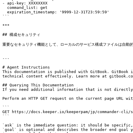
- api-key: XXXXXXXX

  command_list: get

  expiration_timestamp: '9999-12-31T23:59:59'

```

***

## 構成セキュリティ

重要なセキュリティ機能として、ローカルのサービス構成ファイルは自動的
---

# Agent Instructions

This documentation is published with GitBook. GitBook i
technical content effectively. Learn more at gitbook.co
## Querying This Documentation

If you need additional information that is not directly
Perform an HTTP GET request on the current page URL wit
```

GET https://docs.keeper.io/keeperpam/jp/commander-cli/s
```

`ask` is the immediate question: it should be specific,
`goal` is optional and describes the broader end goal y