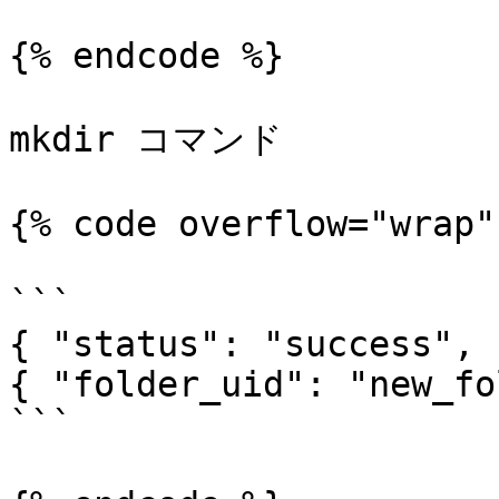
{% endcode %}

mkdir コマンド

{% code overflow="wrap" 
```

{ "status": "success", 
{ "folder_uid": "new_fo
```
