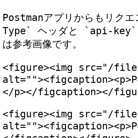
Postmanアプリからもリクエ
Type` ヘッダと `api-
は参考画像です。

<figure><img src="/file
alt=""><figcaption><
</p></figcaption></figur
<figure><img src="/file
alt=""><figcaption><