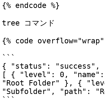
{% endcode %}

tree コマンド

{% code overflow="wrap" 
```

{ "status": "success", 
[ { "level": 0, "name":
"Root Folder" }, { "lev
"Subfolder", "path": "R
```
