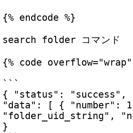
{% endcode %}

search folder コマンド

{% code overflow="wrap" 
```

{ "status": "success", 
"data": [ { "number": 1
"folder_uid_string", "n
}
