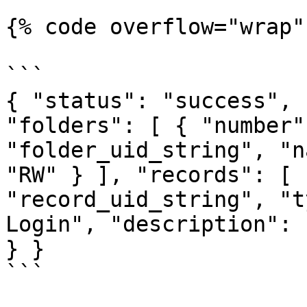
{% code overflow="wrap" 
```

{ "status": "success", 
"folders": [ { "number"
"folder_uid_string", "n
"RW" } ], "records": [ 
"record_uid_string", "t
Login", "description": 
} }

```
