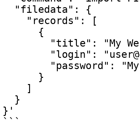
  "filedata": {

    "records": [

      {

        "title": "My Website",

        "login": "user@example.com",

        "password": "MyPassword123!"

      }

    ]

  }

}'

```
