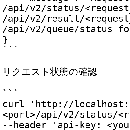
/api/v2/status/<request
/api/v2/result/<request
/api/v2/queue/status fo
}

```

リクエスト状態の確認

```

curl 'http://localhost:
<port>/api/v2/status/<r
--header 'api-key: <you