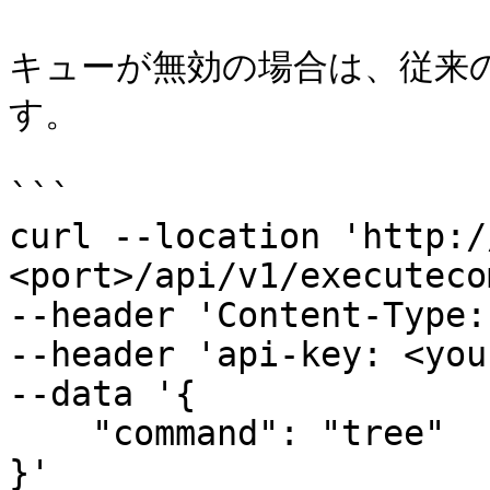
キューが無効の場合は、従来
す。

```

curl --location 'http:/
<port>/api/v1/executeco
--header 'Content-Type:
--header 'api-key: <you
--data '{

    "command": "tree"

}'
