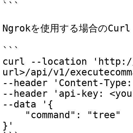
```

Ngrokを使用する場合のCurl
```

curl --location 'http:/
url>/api/v1/executecomm
--header 'Content-Type:
--header 'api-key: <you
--data '{

    "command": "tree"

}'
