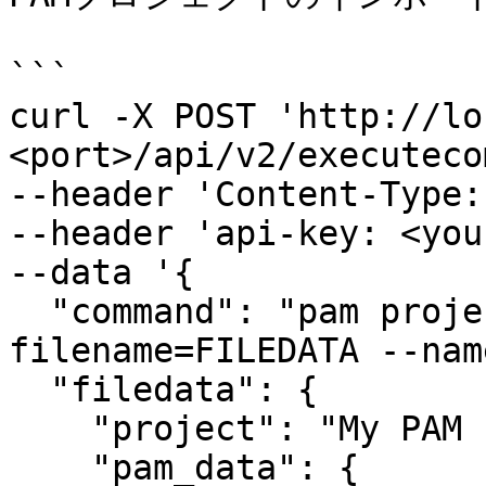
```

curl -X POST 'http://lo
<port>/api/v2/executeco
--header 'Content-Type:
--header 'api-key: <you
--data '{

  "command": "pam project import --
filename=FILEDATA --nam
  "filedata": {

    "project": "My PAM Project",

    "pam_data": {
