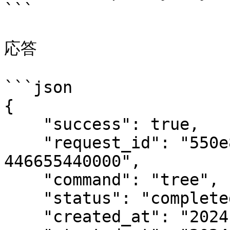
```

応答

```json

{

    "success": true,

    "request_id": "550e8400-e29b-41d4-a716-
446655440000",

    "command": "tree",

    "status": "completed",

    "created_at": "2024-01-15T10:30:00.000000",
