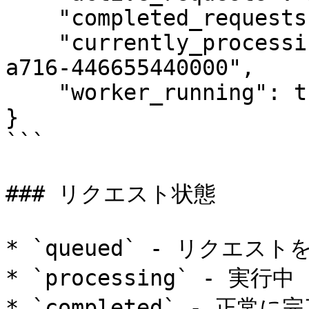
    "completed_requests": 12,

    "currently_processing": "550e8400-e29b-41d4-
a716-446655440000",

    "worker_running": true

}

```

### リクエスト状態

* `queued` - リクエ
* `processing` - 実行中

* `completed` - 正常に完