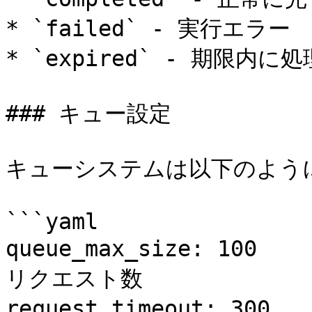
* `failed` - 実行エラー

* `expired` - 期限内
### キュー設定

キューシステムは以下のように
```yaml

queue_max_size: 100
リクエスト数

request_timeout: 30