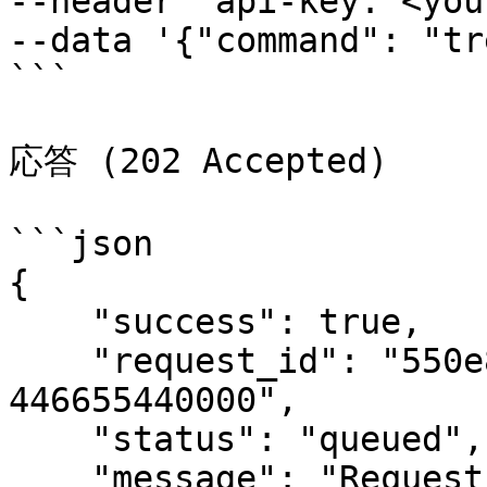
--header 'api-key: <you
--data '{"command": "tr
```

応答 (202 Accepted)

```json

{

    "success": true,

    "request_id": "550e8400-e29b-41d4-a716-
446655440000",

    "status": "queued",

    "message": "Request queued successfully. Use 