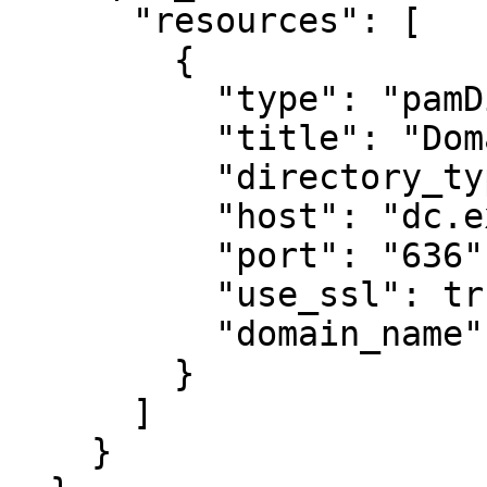
      "resources": [

        {

          "type": "pamDirectory",

          "title": "Domain Controller",

          "directory_type": "active_directory",

          "host": "dc.example.com",

          "port": "636",

          "use_ssl": true,

          "domain_name": "example.com"

        }

      ]

    }
