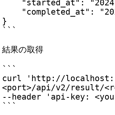
    "started_at": "2024-01-15T10:30:01.000000",

    "completed_at": "2024-01-15T10:30:03.000000"

}

```

結果の取得

```

curl 'http://localhost:
<port>/api/v2/result/<r
--header 'api-key: <you
```
