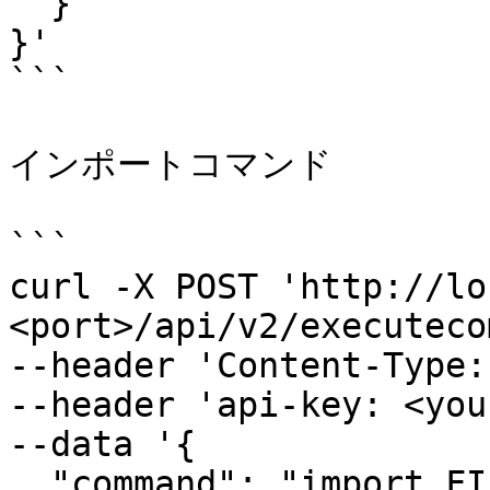
  }

}'

```

インポートコマンド

```

curl -X POST 'http://lo
<port>/api/v2/executeco
--header 'Content-Type:
--header 'api-key: <you
--data '{

  "command": "import FILEDATA --format=json",
