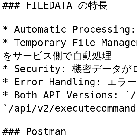
### FILEDATA の特長

* Automatic Proces
* Temporary File Ma
をサービス側で自動処理

* Security: 機密デー
* Error Handling:
* Both API Versions: `/
`/api/v2/executecomm
### Postman
