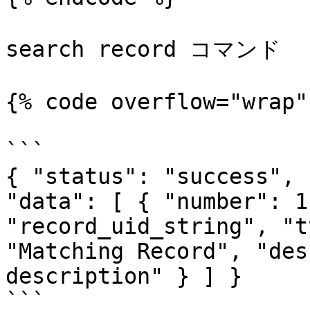
search record コマンド

{% code overflow="wrap" 
```

{ "status": "success", 
"data": [ { "number": 1
"record_uid_string", "t
"Matching Record", "des
description" } ] }

```
