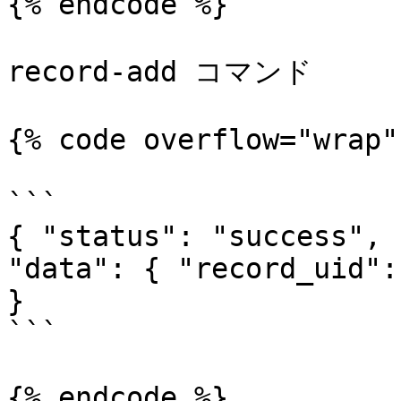
{% endcode %}

record-add コマンド

{% code overflow="wrap" 
```

{ "status": "success", 
"data": { "record_uid":
}

```

{% endcode %}
