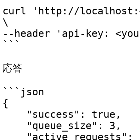
curl 'http://localhost:
\

--header 'api-key: <you
```

応答

```json

{

    "success": true,

    "queue_size": 3,

    "active_requests": 5,
