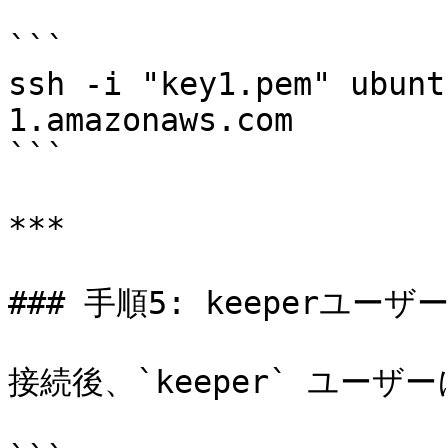
```

ssh -i "key1.pem" ubunt
1.amazonaws.com

```

***

### 手順5: keeperユ
接続後、`keeper` ユーザ