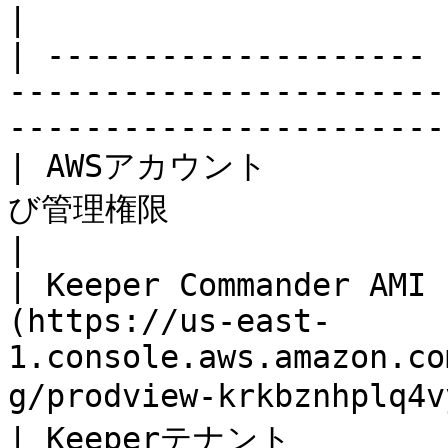
|

| -------------------- 
-----------------------
-----------------------
| AWSアカウント       
び管理権限                                                                                                
|

| Keeper Commander AMI 
(https://us-east-
1.console.aws.amazon.co
g/prodview-krkbznhplq
| Keeperテナント        