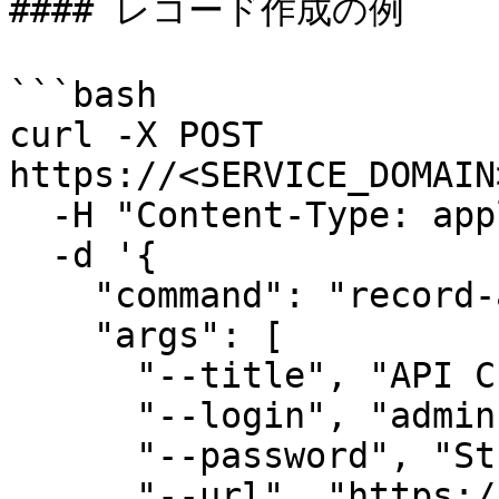
#### レコード作成の例

```bash

curl -X POST 
https://<SERVICE_DOMAIN
  -H "Content-Type: application/json" \

  -d '{

    "command": "record-add",

    "args": [

      "--title", "API Created Record",

      "--login", "admin",

      "--password", "StrongPassword123!",

      "--url", "https://example.com"
