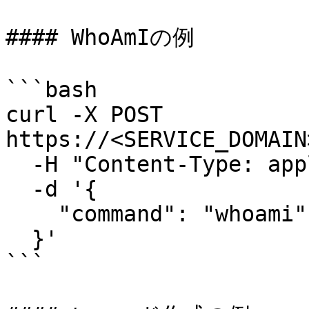
#### WhoAmIの例

```bash

curl -X POST 
https://<SERVICE_DOMAIN
  -H "Content-Type: application/json" \

  -d '{

    "command": "whoami"

  }'

```
