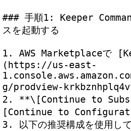
### 手順1: Keeper Com
スを起動する

1. AWS Marketplaceで [K
(https://us-east-
1.console.aws.amazon.co
g/prodview-krkbznhp
2. **\[Continue to S
[Continue to Configu
3. 以下の推奨構成を使用し