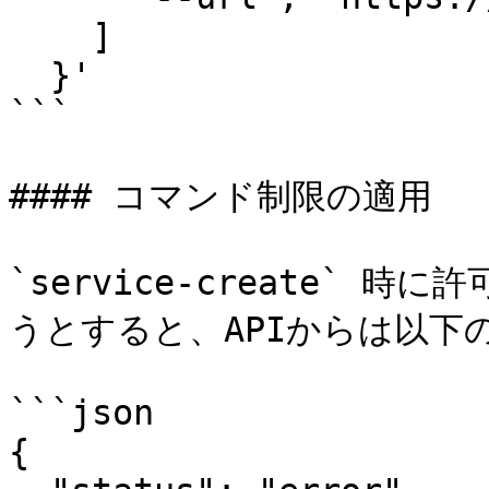
    ]

  }'

```

#### コマンド制限の適用

`service-create`
うとすると、APIからは以下
```json

{
