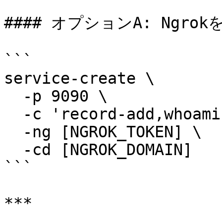
#### オプションA: Ngr
```

service-create \

  -p 9090 \

  -c 'record-add,whoami' \

  -ng [NGROK_TOKEN] \

  -cd [NGROK_DOMAIN]

```

***
