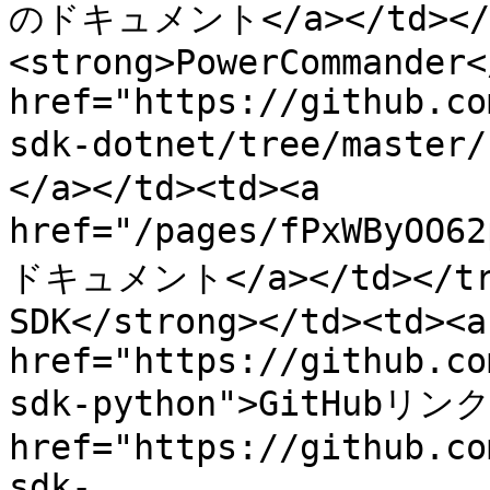
のドキュメント</a></td></t
<strong>PowerCommander<
href="https://github.co
sdk-dotnet/tree/master
</a></td><td><a 
href="/pages/fPxWByOO6
ドキュメント</a></td></tr><
SDK</strong></td><td><a 
href="https://github.co
sdk-python">GitHubリンク<
href="https://github.co
sdk-