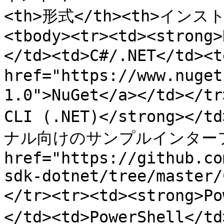
<th>形式</th><th>インスト
<tbody><tr><td><strong>
</td><td>C#/.NET</td>
href="https://www.nuget
1.0">NuGet</a></td></
CLI (.NET)</strong></t
ナル向けのサンプルインターフェー
href="https://github.co
sdk-dotnet/tree/master/
</tr><tr><td><strong>
</td><td>PowerShell</