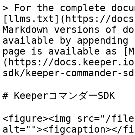
> For the complete docu
[llms.txt](https://docs
Markdown versions of do
available by appending 
page is available as [M
(https://docs.keeper.io
sdk/keeper-commander-sd
# KeeperコマンダーSDK

<figure><img src="/file
alt=""><figcaption></fi