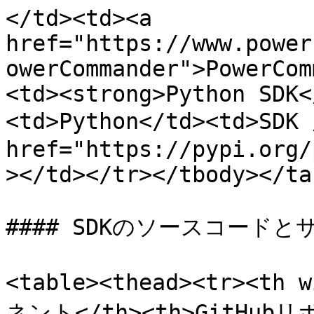
</td><td><a 
href="https://www.power
owerCommander">PowerCom
<td><strong>Python SDK<
<td>Python</td><td>SD
href="https://pypi.org/
></td></tr></tbody></tab
#### SDKのソースコードと
<table><thead><tr><th
ネント</th><th>GitHub