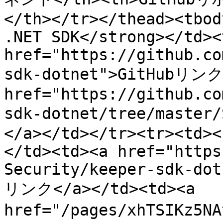
</th></tr></thead><tbod
.NET SDK</strong></td><
href="https://github.co
sdk-dotnet">GitHubリンク<
href="https://github.co
sdk-dotnet/tree/maste
</a></td></tr><tr><td><
</td><td><a href="https
Security/keeper-sdk-dot
リンク</a></td><td><a 
href="/pages/xhTSIKz5