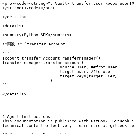
<pre><code><strong>My Vault> transfer-user keeperuser1@
</strong></code></pre>

</details>

<details>

<summary>Python SDK</summary>

**関数:** `transfer_account`

```

account_transfer.AccountTransferManager()

transfer_manager.transfer_account(

                        source_user, ##from user

                        target_user, ##to user

                        target_keys[target_user]

                    )

```

</details>

---

# Agent Instructions

This documentation is published with GitBook. GitBook i
technical content effectively. Learn more at gitbook.co