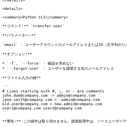
</details>

<details>

<summary>Python CLI</summary>

**コマンド:** `transfer-user`

**パラメーター:**

`email` - ユーザーアカウントのメールアドレスまたはID（文字列の
**オプション:**

* `-f`, `--force` - 確認を求めない

* `--target-user` - ユーザーを譲渡する先のメールアドレス

**ファイル入力の例**

```

# Lines starting with #, ;, or - are comments

john.doe@company.com -> admin@company.com

jane.smith@company.com <- admin@company.com  

old.user@company.com = new.admin@company.com

user1@company.com user2@company.com

```

**警告:** この操作は取り消せません。譲渡処理中は、ソースユーザーア