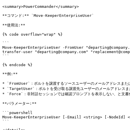
<summary>PowerCommander</summary>

**コマンド:** `Move-KeeperEnterpriseUser`

**使用法:**

{% code overflow="wrap" %}

```

Move-KeeperEnterpriseUser -FromUser "departing@company.
transfer-user "departing@company.com" "replacement@comp
```

{% endcode %}

**例:**

* `FromUser`：ボルトを譲渡するソースユーザーのメールアドレスまた
* `TargetUser`：ボルトを受け取る譲渡先ユーザーのメールアドレス
* `Force`：非対話セッションでは確認プロンプトを表示しない、と文書
**パラメーター:**

```powershell

Move-KeeperEnterpriseUser [-Email] <string> [-NodeId] <
```
