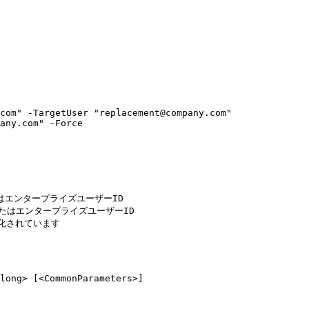
com" -TargetUser "replacement@company.com"

any.com" -Force

はエンタープライズユーザーID

またはエンタープライズユーザーID

化されています

long> [<CommonParameters>]
