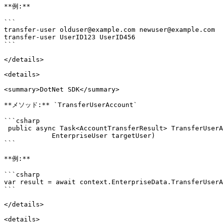
**例:**

```

transfer-user olduser@example.com newuser@example.com

transfer-user UserID123 UserID456

```

</details>

<details>

<summary>DotNet SDK</summary>

**メソッド:** `TransferUserAccount`

```csharp

 public async Task<AccountTransferResult> TransferUserAccount(IRoleData roleData, EnterpriseUser fromUser,

            EnterpriseUser targetUser)

```

**例:**

```csharp

var result = await context.EnterpriseData.TransferUserA
```

</details>

<details>
