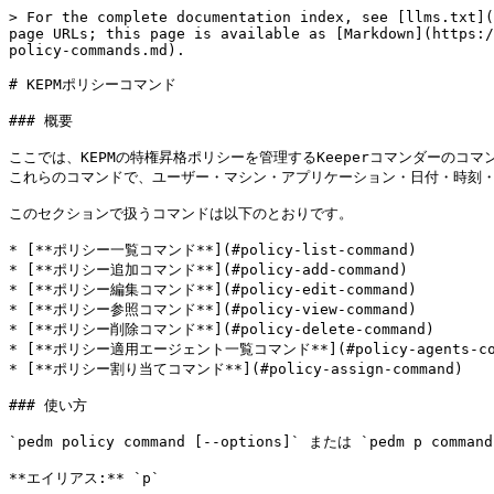
> For the complete documentation index, see [llms.txt](https://docs.keeper.io/llms.txt). Markdown versions of documentation pages are available by appending `.md` to page URLs; this page is available as [Markdown](https://docs.keeper.io/keeperpam/jp/commander-sdk/keeper-commander-sdks/sdk-command-reference/pedm-commands/pedm-policy-commands.md).

# KEPMポリシーコマンド

### 概要

ここでは、KEPMの特権昇格ポリシーを管理するKeeperコマンダーのコマンドを扱います。ポリシーはフィルターとコントロールにより特権昇格のルールを定義し、ユーザーがいつ・どのように特権を昇格できるかを決めます。これらのコマンドで、ユーザー・マシン・アプリケーション・日付・時刻・曜日などの各種フィルターを用いたポリシーの作成・表示・編集・割り当て・削除が行えます。

このセクションで扱うコマンドは以下のとおりです。

* [**ポリシー一覧コマンド**](#policy-list-command)
* [**ポリシー追加コマンド**](#policy-add-command)
* [**ポリシー編集コマンド**](#policy-edit-command)
* [**ポリシー参照コマンド**](#policy-view-command)
* [**ポリシー削除コマンド**](#policy-delete-command)
* [**ポリシー適用エージェント一覧コマンド**](#policy-agents-command)
* [**ポリシー割り当てコマンド**](#policy-assign-command)

### 使い方

`pedm policy command [--options]` または `pedm p command [--options]`

**エイリアス:** `p`

***

### ポリシー一覧コマンド <a href="#policy-list-command" id="policy-list-command"></a>

すべてのKEPMポリシーを、ポリシータイプ、状態、コントロール、フィルター設定を含む構成とともに表示します。システムに設定された特権昇格ポリシー全体の概要を把握できます。

<details>

<summary>DotNet CLI</summary>

**コマンド:** `epm-policy list`

**例**:

{% code expandable="true" %}

```bash
My Vault > epm-policy list
```

{% endcode %}

</details>

<details>

<summary>DotNet SDK</summary>

**関数:**

{% code expandable="true" %}

```csharp
// Get all policies
IEnumerable<EpmPolicy> allPolicies = plugin.Policies.GetAll();
```

{% endcode %}

</details>

<details>

<summary>Power Commander</summary>

**コマンド:** `Get-KeeperEpmPolicyList`

**エイリアス**: `kepm-policy-list`

**例**:

{% code expandable="true" %}

```ps1
PS > Get-KeeperEpmPolicyList

PolicyUid              PolicyName                               PolicyType         Status             Controls
---------              ----------                               ----------         ------             --------          
1JBnIqMnJOCRNn1DYtyjeA Elevation requires MFA                   PrivilegeElevation off                MFA
40wYBMWDNPUNbkiZwYIhQQ Terraform example — elevation enforce    LeastPrivilege     enforce
4BiVZXCLBucxUQmTeQbZ6w                                                             enforce
4cMI6ZksSre0FHidfhd-bQ Process Management CommandLine Policy    CommandLine        off                APPROV
```

{% endcode %}

</details>

<details>

<summary>Python CLI</summary>

**コマンド:** `pedm policy list`

**エイリアス:** `pedm p l`, `pedm p list`

**フラグ:**

| フラグ        | 説明                         |
| ---------- | -------------------------- |
| `--format` | 出力形式 - json、csv、tableのいずれか |
| `--output` | 指定ファイルに保存する                |

**例:**

```
My Vault> pedm policy list

Policy UID: policy_xyz789
Policy Name: Elevation Policy
Policy Type: PrivilegeElevation
Status: enforce
Controls: ['AUDIT', 'MFA']
```

</details>

<details>

<summary>Python SDK</summary>

**関数:**

```python
from keepersdk.plugins.pedm import admin_plugin

plugin = admin_plugin.PedmPlugin(enterprise_loader)
policies = plugin.policies.get_all_entities()
```

</details>

### ポリシー追加コマンド <a href="#policy-add-command" id="policy-add-command"></a>

指定したフィルターとコントロールで新しい特権昇格ポリシーを作成します。ポリシーにはユーザー・マシン・アプリケーションのフィルターに加え、日付・時刻・曜日の制限を含められます。コントロールは特権昇格時に必須または許可されるアクションを決定します。

<details>

<summary>DotNet CLI</summary>

