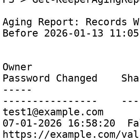
Aging Report: Records W
Before 2026-01-13 11:05:
Owner                             Tit
Password Changed    Sha
-----                             ---
----------------    ---
test1@example.com              
07-01-2026 16:58:20  Fal
https://example.com/val