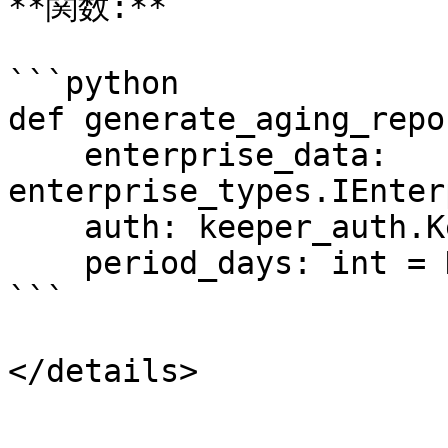
**関数:**

```python

def generate_aging_repor
    enterprise_data: 
enterprise_types.IEnter
    auth: keeper_auth.KeeperAuth,

    period_days: int = DEFAULT_PERIOD_DAYS,

```

</details>
