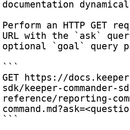
documentation dynamical
Perform an HTTP GET req
URL with the `ask` quer
optional `goal` query p
```

GET https://docs.keeper
sdk/keeper-commander-sd
reference/reporting-com
command.md?ask=<questio
```
