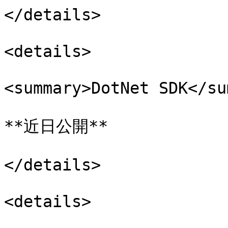
</details>

<details>

<summary>DotNet SDK</su
**近日公開**

</details>

<details>
