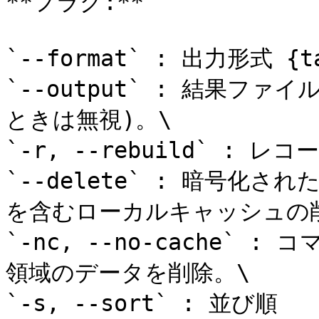
**フラグ:**

`--format` : 出力形式 {tab
`--output` : 結果ファイ
ときは無視)。\

`-r, --rebuild` : 
`--delete` : 暗号化
を含むローカルキャッシュの削
`-nc, --no-cache`
領域のデータを削除。\

`-s, --sort` : 並び順 