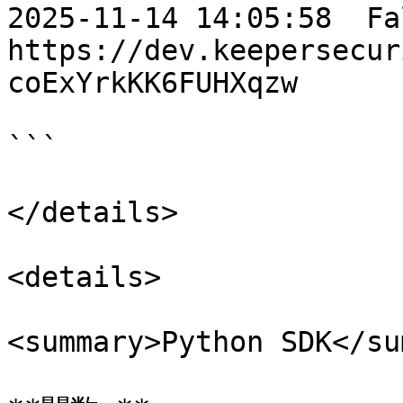
2025-11-14 14:05:58  False 
https://dev.keepersecur
coExYrkKK6FUHXqzw

```

</details>

<details>

<summary>Python SDK</su