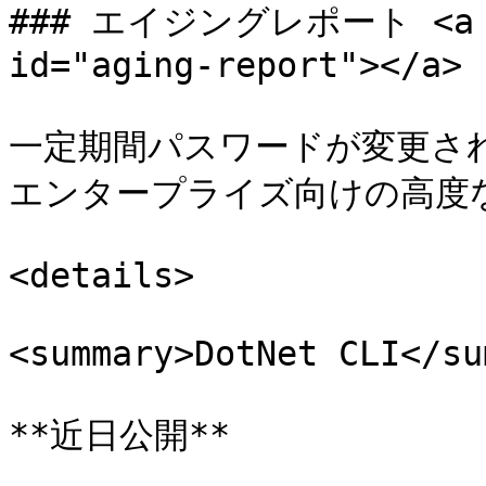
### エイジングレポート <a hre
id="aging-report"></a>

一定期間パスワードが変更さ
エンタープライズ向けの高度
<details>

<summary>DotNet CLI</su
**近日公開**
