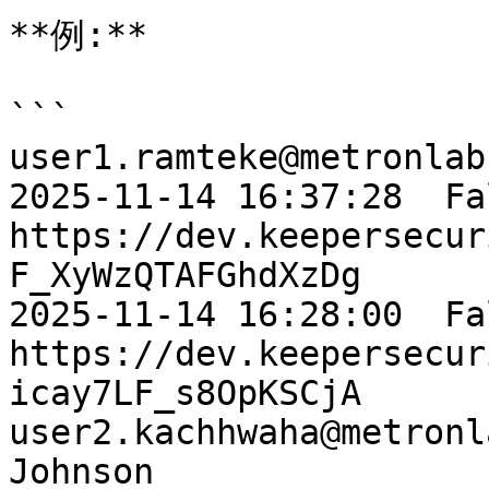
**例:**

```

user1.ramteke@metronlabs.com           test drv                                                                                                                                
2025-11-14 16:37:28  False 
https://dev.keepersecur
F_XyWzQTAFGhdXzDg                                                                                                                                                                                                                                                                                                       
2025-11-14 16:28:00  False 
https://dev.keepersecur
icay7LF_s8OpKSCjA

user2.kachhwaha@metronl
Johnson                                                                                                                                                                                                                                                                                                             