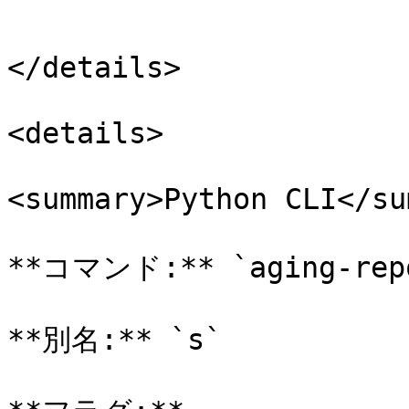
```

</details>

<details>

<summary>Python CLI</su
**コマンド:** `aging-repo
**別名:** `s`
