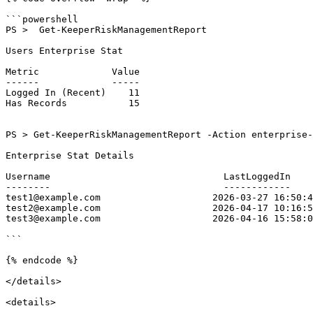
```powershell

PS >  Get-KeeperRiskManagementReport

Users Enterprise Stat

Metric             Value

------             -----

Logged In (Recent)    11

Has Records           15

PS > Get-KeeperRiskManagementReport -Action enterprise-
Enterprise Stat Details

Username                               LastLoggedIn    
--------                               ------------    
test1@example.com                    2026-03-27 16:50:4
test2@example.com                    2026-04-17 10:16:5
test3@example.com                    2026-04-16 15:58:0
```

{% endcode %}

</details>

<details>
