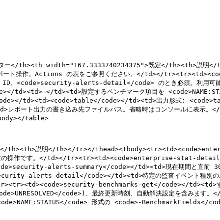
ター</th><th width="167.3333740234375">既定</th><th>説明</th
るレポート操作。Actions の表をご参照ください。</td></tr><tr><td><code
値 ID。<code>security-alerts-detail</code> のとき必須。利用可
ode></td><td>—</td><td>設定するベンチマーク項目を <code>NAME:STA
ode></td><td><code>table</code></td><td>出力形式: <code>t
</td><td>レポート出力の書き込み先ファイルパス。省略時はコンソールに表示。</td></t
></table>

tion</th><th>説明</th></tr></thead><tbody><tr><td><cod
/td></tr><tr><td><code>enterprise-stat-deta
de>security-alerts-summary</code></td><td>現
urity-alerts-detail</code></td><td>特定の監査イベント種別
r><td><code>security-benchmarks-get</code><
<code>UNRESOLVED</code>)、最終更新時刻、自動解決設定を含みます。</td><
:STATUS</code> 形式の <code>-BenchmarkFields</code>