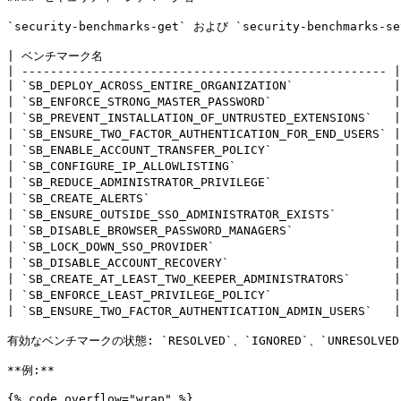
`security-benchmarks-get` および `security-bench
| ベンチマーク名                                           
| --------------------------------------------------- |
| `SB_DEPLOY_ACROSS_ENTIRE_ORGANIZATION`            
| `SB_ENFORCE_STRONG_MASTER_PASSWORD`           
| `SB_PREVENT_INSTALLATION_OF_UNTRUSTED_EXTENSI
| `SB_ENSURE_TWO_FACTOR_AUTHENTICATION_FOR_END_U
| `SB_ENABLE_ACCOUNT_TRANSFER_POLICY`            
| `SB_CONFIGURE_IP_ALLOWLISTING`                    
| `SB_REDUCE_ADMINISTRATOR_PRIVILEGE`               
| `SB_CREATE_ALERTS`                              
| `SB_ENSURE_OUTSIDE_SSO_ADMINISTRATOR_EXISTS`     
| `SB_DISABLE_BROWSER_PASSWORD_MANAGERS`        
| `SB_LOCK_DOWN_SSO_PROVIDER`                     
| `SB_DISABLE_ACCOUNT_RECOVERY`                   
| `SB_CREATE_AT_LEAST_TWO_KEEPER_ADMINISTRATORS`  
| `SB_ENFORCE_LEAST_PRIVILEGE_POLICY`              
| `SB_ENSURE_TWO_FACTOR_AUTHENTICATION_ADMIN_USER
有効なベンチマークの状態: `RESOLVED`、`IGNORED`、`UNRESOLVED`
**例:**

{% code overflow="wrap" %}
