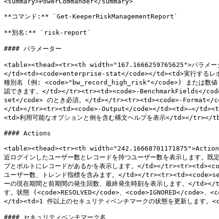
<summary>PowerCommander</summary>

**コマンド:** `Get-KeeperRiskManagementReport`

**別名:** `risk-report`

#### パラメーター

<table><thead><tr><th width="167.1666259765625">パラメー
</td><td><code>enterprise-stat</code></td><td>実行す
種別名 (例: <code>"bw_record_high_risk"</code>) または数
認できます。</td></tr><tr><td><code>-BenchmarkFields</c
set</code> のとき必須。</td></tr><tr><td><code>-Format</c
</td></tr><tr><td><code>-Output</code></td><td>—
<td>利用可能なオプションと例を含む構文ヘルプを表示</td></tr></tbody
#### Actions

<table><thead><tr><th width="242.16668701171875">Ac
近ログインしたユーザー数とレコードを持つユーザー数を表示します。既定の操作です。<
プとボルトにレコードがあるかを表示します。</td></tr><tr><td><co
ユーザー数、トレンド指標を含みます。</td></tr><tr><td><code>sec
ーの現在期間と前期間の発生回数、最終発生時刻を表示します。</td></tr><t
す。状態 (<code>RESOLVED</code>、<code>IGNORED</code>、
</td><td>1 件以上のセキュリティベンチマークの状態を更新します。<code>NAME
#### セキュリティベンチマーク名
