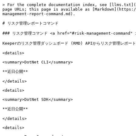
> For the complete documentation index, see [llms.txt](
page URLs; this page is available as [Markdown](https:/
management-report-command.md).

# リスク管理レポートコマンド

### リスク管理コマンド <a href="#risk-management-command" id=
Keeperのリスク管理ダッシュボード (RMD) APIからリスク管理レポー
<details>

<summary>DotNet CLI</summary>

**近日公開**

</details>

<details>

<summary>DotNet SDK</summary>

**近日公開**

</details>

<details>
