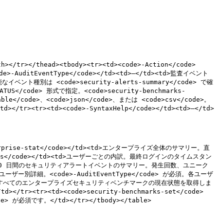
></tr></thead><tbody><tr><td><code>-Action</code>
>-AuditEventType</code></td><td>—</td><td>監査イベント
能なイベント種別は <code>security-alerts-summary</code> で確
TUS</code> 形式で指定。<code>security-benchmarks-
able</code>、<code>json</code>、または <code>csv</code>。
r><tr><td><code>-SyntaxHelp</code></td><td>—</td>
e>enterprise-stat</code></td><td>エンタープライズ全体のサマリー。直
ils</code></td><td>ユーザーごとの内訳。最終ログインのタイムスタン
在期間と直前 30 日間のセキュリティアラートイベントのサマリー。発生回数、ユニーク
のユーザー別詳細。<code>-AuditEventType</code> が必須。各ユーザ
/td><td>すべてのエンタープライズセキュリティベンチマークの現在状態を取得しま
/tr><tr><td><code>security-benchmarks-set</code>
 が必須です。</td></tr></tbody></table>
