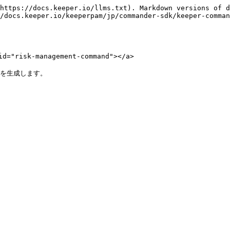
https://docs.keeper.io/llms.txt). Markdown versions of d
/docs.keeper.io/keeperpam/jp/commander-sdk/keeper-comman
"risk-management-command"></a>

トを生成します。
