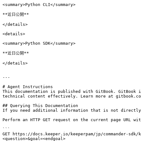
<summary>Python CLI</summary>

**近日公開**

</details>

<details>

<summary>Python SDK</summary>

**近日公開**

</details>

---

# Agent Instructions

This documentation is published with GitBook. GitBook i
technical content effectively. Learn more at gitbook.co
## Querying This Documentation

If you need additional information that is not directly
Perform an HTTP GET request on the current page URL wit
```

GET https://docs.keeper.io/keeperpam/jp/commander-sdk/k
<question>&goal=<endgoal>
