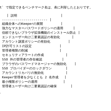
marks-set` で指定できるベンチマーク名は、表に列挙したとおりです。

  | 説明                      |

 ----------------------- |

  | 組織全体へのKeeperの展開         |

      | 強力なマスターパスワードポリシーの適用     |

ONS`   | 信頼できないブラウザ拡張機能のインストール防止 |

SERS` | エンドユーザー向け二要素認証の有効化      |

     | アカウント譲渡ポリシーの有効化         |

  | IP許可リストの設定              |

  | 管理者権限の削減                |

    | セキュリティアラートの作成           |

   | SSO 外の管理者の存在確認          |

      | ブラウザのパスワードマネージャーの無効化    |

    | SSO プロバイダーのロックダウン       |

    | アカウントリカバリの無効化           |

    | Keeper管理者を少なくとも 2 名作成   |

   | 最小権限ポリシーの適用             |

S`   | 管理者ユーザー向け二要素認証の確保       |


