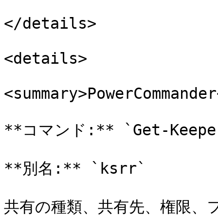
</details>

<details>

<summary>PowerCommander
**コマンド:** `Get-KeeperS
**別名:** `ksrr`

共有の種類、共有先、権限、