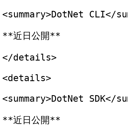
<summary>DotNet CLI</su
**近日公開**

</details>

<details>

<summary>DotNet SDK</su
**近日公開**
