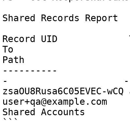
Shared Records Report

Record UID             
To                     
Path

----------             
-                     -
zsaOU8Rusa6C05EVEC-wCQ 
user+qa@example.com    
Shared Accounts

```
