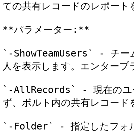
ての共有レコードのレポートを
**パラメーター:**

`-ShowTeamUsers` 
人を表示します。エンタープラ
`-AllRecords` - 
ず、ボルト内の共有レコードを
`-Folder` - 指定した