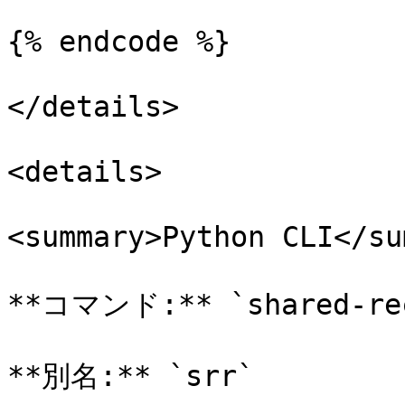
{% endcode %}

</details>

<details>

<summary>Python CLI</su
**コマンド:** `shared-rec
**別名:** `srr`
