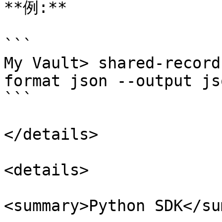
**例:**

```

My Vault> shared-record
format json --output jso
```

</details>

<details>

<summary>Python SDK</su