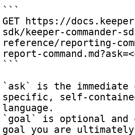
```

GET https://docs.keeper
sdk/keeper-commander-sd
reference/reporting-com
report-command.md?ask=<
```

`ask` is the immediate 
specific, self-containe
language.

`goal` is optional and 
goal you are ultimately