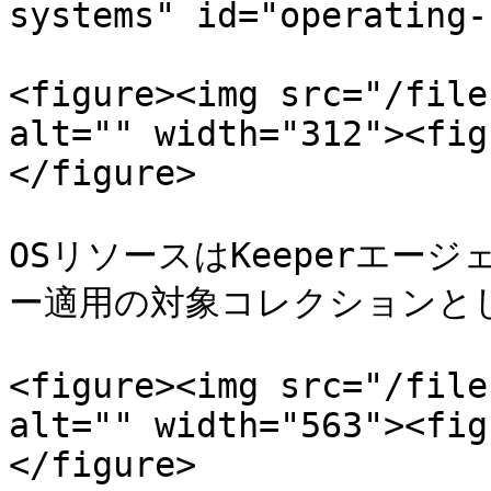
systems" id="operating-
<figure><img src="/file
alt="" width="312"><fig
</figure>

OSリソースはKeeperエー
ー適用の対象コレクションとし
<figure><img src="/file
alt="" width="563"><fig
</figure>
