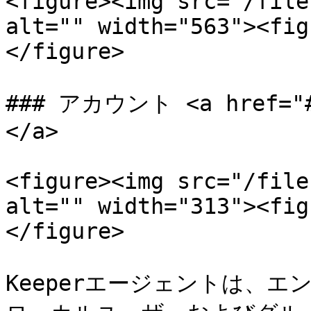
<figure><img src="/file
alt="" width="563"><fig
</figure>

### アカウント <a href="#a
</a>

<figure><img src="/file
alt="" width="313"><fig
</figure>

Keeperエージェントは、