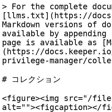
> For the complete docu
[llms.txt](https://docs
Markdown versions of do
available by appending 
page is available as [M
(https://docs.keeper.io
privilege-manager/colle
# コレクション

<figure><img src="/file
alt=""><figcaption></fi