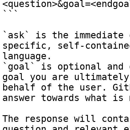
<question>&goal=<endgoal
```

`ask` is the immediate 
specific, self-containe
language.

`goal` is optional and 
goal you are ultimately
behalf of the user. Git
answer towards what is 
The response will conta
question and relevant e