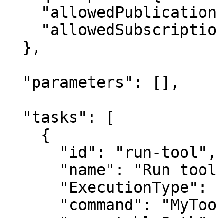
    "allowedPublications": ["KeeperLogger"],

    "allowedSubscriptions": []

  },

  "parameters": [],

  "tasks": [

    {

      "id": "run-tool",

      "name": "Run tool",

      "ExecutionType": "Service",

      "command": "MyTool",
