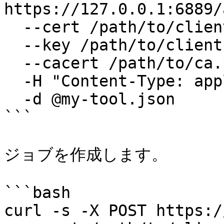
https://127.0.0.1:6889/
  --cert /path/to/client.pem \

  --key /path/to/client.key \

  --cacert /path/to/ca.pem \

  -H "Content-Type: application/json" \

  -d @my-tool.json

```

ジョブを作成します。

```bash

curl -s -X POST https:/