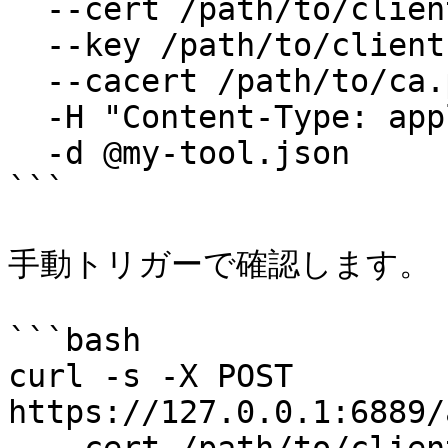
  --cert /path/to/client.pem \

  --key /path/to/client.key \

  --cacert /path/to/ca.pem \

  -H "Content-Type: application/json" \

  -d @my-tool.json

```

手動トリガーで確認します。

```bash

curl -s -X POST 
https://127.0.0.1:6889/