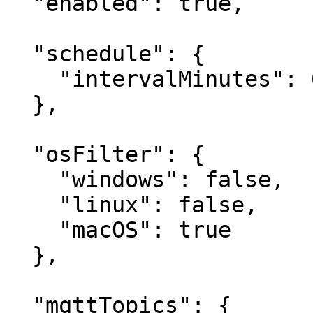
  "enabled": true,

  "schedule": {

    "intervalMinutes": 60

  },

  "osFilter": {

    "windows": false,

    "linux": false,

    "macOS": true

  },

  "mqttTopics": {
