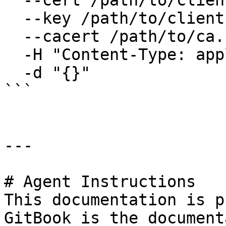
  --cert /path/to/client.pem \

  --key /path/to/client.key \

  --cacert /path/to/ca.pem \

  -H "Content-Type: application/json" \

  -d "{}"

```

---

# Agent Instructions

This documentation is p
GitBook is the document