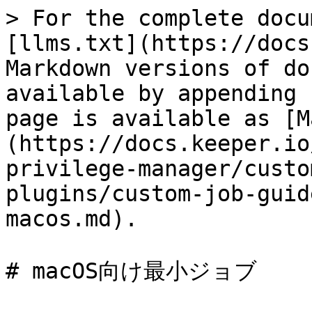
> For the complete docu
[llms.txt](https://docs
Markdown versions of do
available by appending 
page is available as [M
(https://docs.keeper.io
privilege-manager/custo
plugins/custom-job-guid
macos.md).

# macOS向け最小ジョブ
