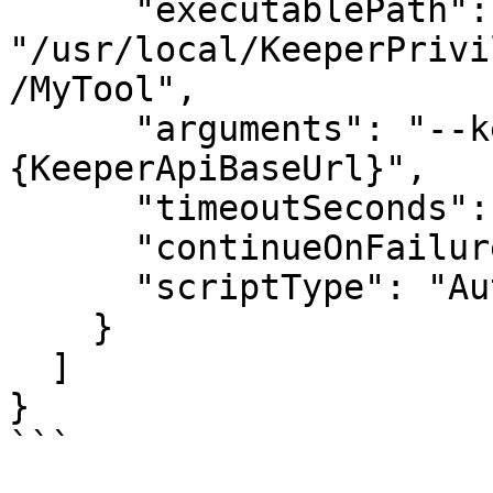
      "executablePath": 
"/usr/local/KeeperPrivi
/MyTool",

      "arguments": "--keeper-api-base=
{KeeperApiBaseUrl}",

      "timeoutSeconds": 3600,

      "continueOnFailure": false,

      "scriptType": "Auto"

    }

  ]

}

```
