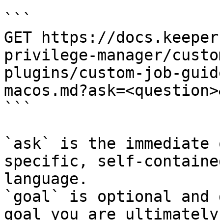
```

GET https://docs.keeper
privilege-manager/custo
plugins/custom-job-guid
macos.md?ask=<question>
```

`ask` is the immediate 
specific, self-containe
language.

`goal` is optional and 
goal you are ultimately