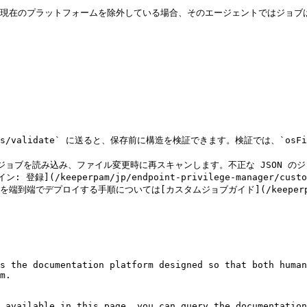
ilter` が現在のプラットフォームを除外している場合、そのエージェントでは
i/Jobs/validate` に送ると、保存前に構造を検証できます。検証では、
リからジョブを読み込み、ファイル変更時に再スキャンします。不正な JSON 
eeperpam/jp/endpoint-privilege-manager/custom-too
でデプロイする手順については[カスタムジョブガイド](/keeperpam/jp/endp
s the documentation platform designed so that both human
m.

 available in this page, you can query the documentation