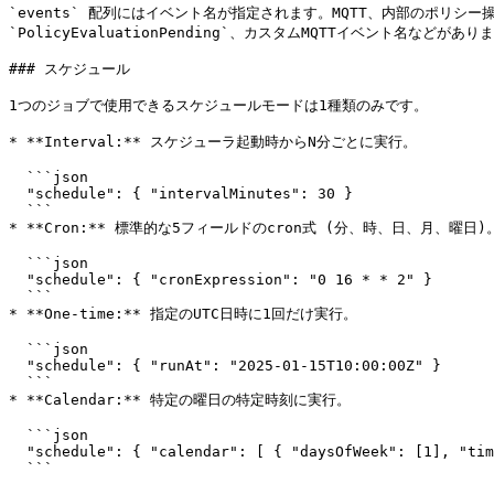
`events` 配列にはイベント名が指定されます。MQTT、内部のポリ
`PolicyEvaluationPending`、カスタムMQTTイベント名などがありま
### スケジュール

1つのジョブで使用できるスケジュールモードは1種類のみです。

* **Interval:** スケジューラ起動時からN分ごとに実行。

  ```json

  "schedule": { "intervalMinutes": 30 }

  ```

* **Cron:** 標準的な5フィールドのcron式 (分、時、日、月、曜日)。
  ```json

  "schedule": { "cronExpression": "0 16 * * 2" }

  ```

* **One-time:** 指定のUTC日時に1回だけ実行。

  ```json

  "schedule": { "runAt": "2025-01-15T10:00:00Z" }

  ```

* **Calendar:** 特定の曜日の特定時刻に実行。

  ```json

  "schedule": { "calendar": [ { "daysOfWeek": [1], "time": "09:00" } ] }

  ```
