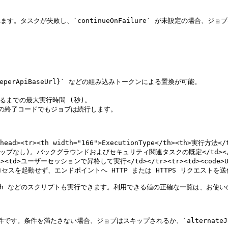
ます。タスクが失敗し、`continueOnFailure` が未設定の場合


eeperApiBaseUrl}` などの組み込みトークンによる置換が可能。

了するまでの最大実行時間 (秒)。

が0以外の終了コードでもジョブは続行します。

thead><tr><th width="166">ExecutionType</th><th>実行方法</t
し)。バックグラウンドおよびセキュリティ関連タスクの既定</td></tr><tr
></td><td>ユーザーセッションで昇格して実行</td></tr><tr><td><co
td>プロセスを起動せず、エンドポイントへ HTTP または HTTPS リクエストを送信</t
thon、Batch などのスクリプトも実行できます。利用できる値の正確な一覧は、
条件です。条件を満たさない場合、ジョブはスキップされるか、`alternateJ