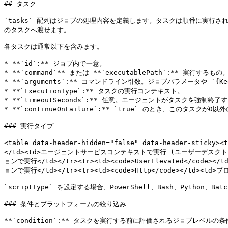
## タスク

`tasks` 配列はジョブの処理内容を定義します。タスクは順番に実行され
のタスクへ渡せます。

各タスクは通常以下を含みます。

* **`id`:** ジョブ内で一意。

* **`command`** または **`executablePath`:** 実行するもの。
* **`arguments`:** コマンドライン引数。ジョブパラメータや `{K
* **`ExecutionType`:** タスクの実行コンテキスト。

* **`timeoutSeconds`:** 任意。エージェントがタスクを強制終
* **`continueOnFailure`:** `true` のとき、このタスク
### 実行タイプ

<table data-header-hidden="false" data-header-sticky><
</td><td>エージェントサービスコンテキストで実行 (ユーザーデスクトップな
ョンで実行</td></tr><tr><td><code>UserElevated</code
ョンで実行</td></tr><tr><td><code>Http</code></td><
`scriptType` を設定する場合、PowerShell、Bash、Py
### 条件とプラットフォームの絞り込み

**`condition`:** タスクを実行する前に評価されるジョブレベルの