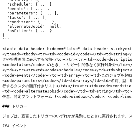
  "schedule": { ... },

  "events": [ ... ],

  "parameters": [ ... ],

  "tasks": [ ... ],

  "condition": { ... },

  "alternateJobId": null,

  "osFilter": { ... }

}

```

<table data-header-hidden="false" data-header-sticky>
</thead><tbody><tr><td><code>id</code></td><td>st
グや管理画面に表示する名前</td></tr><tr><td><code>description</c
<code>false</code> のとき、トリガーに関係なく実行対象外</td></
</td></tr><tr><td><code>schedule</code></td><t
<code>events</code></td><td>array</td><td>このジョブを起動す
<code>parameters</code></td><td>array</td><td>名
行するタスクの順序付きリスト</td></tr><tr><td><code>condition
<td><code>alternateJobId</code></td><td>string</td>
任意。特定プラットフォーム (<code>windows</code>、<code>linux</c
### トリガー

ジョブは、宣言したトリガーのいずれかが発動したときに実行されます。ス
### イベント
