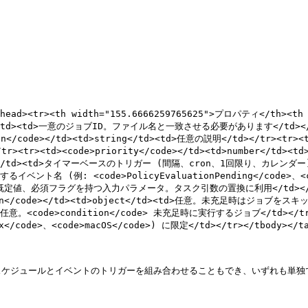
<thead><tr><th width="155.6666259765625">プロパティ</th><th
ring</td><td>一意のジョブID。ファイル名と一致させる必要があります</td></tr><
ode></td><td>string</td><td>任意の説明</td></tr><tr><td><
tr><tr><td><code>priority</code></td><td>numbe
d>object</td><td>タイマーベースのトリガー (間隔、cron、1回限り、カレ
るイベント名 (例: <code>PolicyEvaluationPending</code>、<cod
前、型、既定値、必須フラグを持つ入力パラメータ。タスク引数の置換に利用</td></tr><tr
</code></td><td>object</td><td>任意。未充足時はジョブをスキップす
<td>任意。<code>condition</code> 未充足時に実行するジョブ</td></tr><
ode>、<code>macOS</code>) に限定</td></tr></tbody></tab
ケジュールとイベントのトリガーを組み合わせることもでき、いずれも単独で