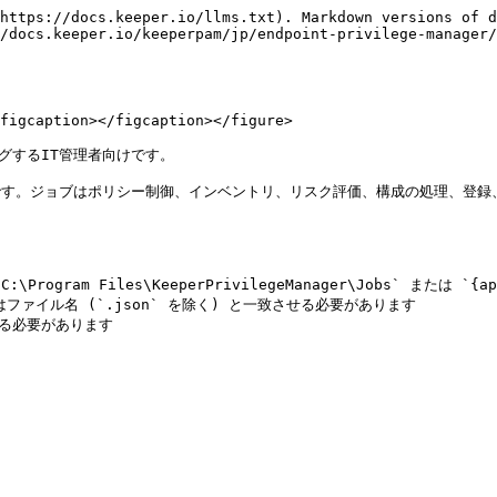
https://docs.keeper.io/llms.txt). Markdown versions of d
/docs.keeper.io/keeperpam/jp/endpoint-privilege-manager/
figcaption></figcaption></figure>

グするIT管理者向けです。

合です。ジョブはポリシー制御、インベントリ、リスク評価、構成の処理、登録
gram Files\KeeperPrivilegeManager\Jobs` または `{appr
ールドはファイル名 (`.json` を除く) と一致させる必要があります

を含める必要があります
