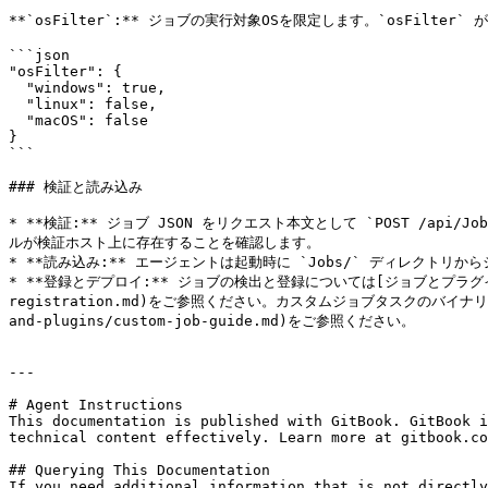
**`osFilter`:** ジョブの実行対象OSを限定します。`osF
```json

"osFilter": {

  "windows": true,

  "linux": false,

  "macOS": false

}

```

### 検証と読み込み

* **検証:** ジョブ JSON をリクエスト本文として `POST /ap
ルが検証ホスト上に存在することを確認します。

* **読み込み:** エージェントは起動時に `Jobs/` ディレクト
* **登録とデプロイ:** ジョブの検出と登録については[ジョブとプラグイン: 登録](/k
registration.md)をご参照ください。カスタムジョブタスクのバイナリを端到端
and-plugins/custom-job-guide.md)をご参照ください。

---

# Agent Instructions

This documentation is published with GitBook. GitBook i
technical content effectively. Learn more at gitbook.co
## Querying This Documentation

If you need additional information that is not directly