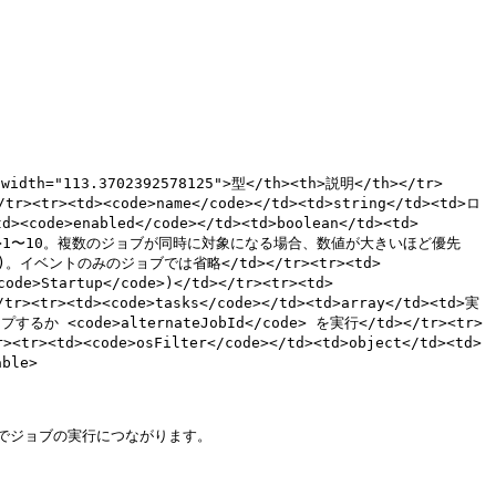
 width="113.3702392578125">型</th><th>説明</th></tr>
tr><td><code>name</code></td><td>string</td><td>ロ
code>enabled</code></td><td>boolean</td><td>
r</td><td>1〜10。複数のジョブが同時に対象になる場合、数値が大きいほど優先
ンダー)。イベントのみのジョブでは省略</td></tr><tr><td>
e>Startup</code>)</td></tr><tr><td>
><td><code>tasks</code></td><td>array</td><td>実
るか <code>alternateJobId</code> を実行</td></tr><tr>
tr><td><code>osFilter</code></td><td>object</td><td>
le>

ジョブの実行につながります。
