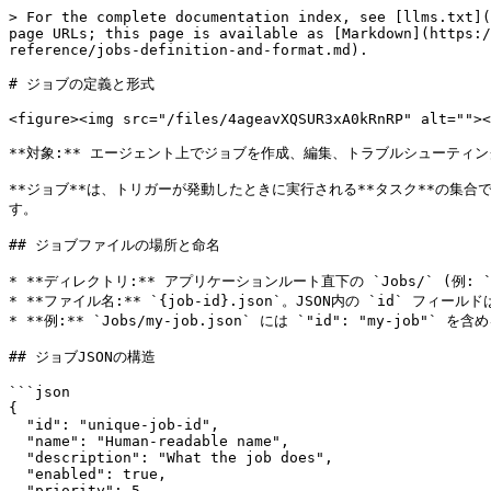
> For the complete documentation index, see [llms.txt](
page URLs; this page is available as [Markdown](https:/
reference/jobs-definition-and-format.md).

# ジョブの定義と形式

<figure><img src="/files/4ageavXQSUR3xA0kRnRP" alt=""><
**対象:** エージェント上でジョブを作成、編集、トラブルシューティン
**ジョブ**は、トリガーが発動したときに実行される**タスク**の集
す。

## ジョブファイルの場所と命名

* **ディレクトリ:** アプリケーションルート直下の `Jobs/` (例: `C:\Pro
* **ファイル名:** `{job-id}.json`。JSON内の `id` フィ
* **例:** `Jobs/my-job.json` には `"id": "my-job"` 
## ジョブJSONの構造

```json

{

  "id": "unique-job-id",

  "name": "Human-readable name",

  "description": "What the job does",

  "enabled": true,

  "priority": 5,
