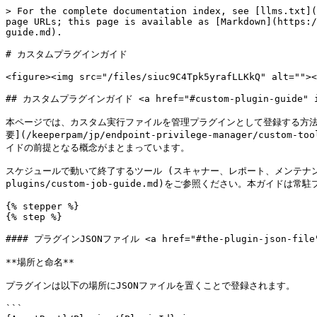
> For the complete documentation index, see [llms.txt](https://docs.keeper.io/llms.txt). Markdown versions of documentation pages are available by appending `.md` to page URLs; this page is available as [Markdown](https://docs.keeper.io/keeperpam/jp/endpoint-privilege-manager/custom-tooling/jobs-and-plugins/custom-plugin-guide.md).

# カスタムプラグインガイド

<figure><img src="/files/siuc9C4Tpk5yrafLLKkQ" alt=""><figcaption></figcaption></figure>

## カスタムプラグインガイド <a href="#custom-plugin-guide" id="custom-plugin-guide"></a>

本ページでは、カスタム実行ファイルを管理プラグインとして登録する方法を取り扱います。管理プラグインとは、エージェントが起動・監視・再起動し、自身のライフサイクルに組み込む常駐コンポーネントです。まだ[概要](/keeperpam/jp/endpoint-privilege-manager/custom-tooling/overview.md)を読んでいない場合はそちらから始めてください。プラグインパターンの定義、ジョブタスクよりプラグインが適する場合、本ガイドの前提となる概念がまとまっています。

スケジュールで動いて終了するツール (スキャナー、レポート、メンテナンスジョブなど) を作る場合は[カスタムジョブガイド](/keeperpam/jp/endpoint-privilege-manager/custom-tooling/jobs-and-plugins/custom-job-guide.md)をご参照ください。本ガイドは常駐プロセス向けです。

{% stepper %}
{% step %}

#### プラグインJSONファイル <a href="#the-plugin-json-file" id="the-plugin-json-file"></a>

**場所と命名**

プラグインは以下の場所にJSONファイルを置くことで登録されます。

```
{AgentRoot}/Plugins/{PluginId}.json
```

`.json` を除いたファイル名は、ファイル内の `id` フィールドと一致する必要があります。`MyBridge.json` には `"id": "MyBridge"` を含めます。プラグインIDはプラグイン設定呼び出し `GET /api/PluginSettings/MyBridge` のキーにもなるため、安定した一意の識別子を選び、デプロイ後に変更しないでください。

バイナリは通常以下の場所に置きます。

```
{AgentRoot}/Plugins/bin/{PluginId}/{PluginId}.exe    (Windows)
{AgentRoot}/Plugins/bin/{PluginId}/{PluginId}        (Linux / macOS)
```

JSONの `executablePath` にはエージェントルートからの相対パス、またはデプロイレイアウト上必要なら絶対パスを指定します。

**プラグインの構造: JSON**

注釈付きの完全な例です。

```json
{
  "id": "MyBridge",
  "name": "My Bridge",
  "description": "Bridges inbound commands to an internal service.",
  "version": "1.0.0",

  "pluginType": "Executable",
  "executablePath": "bin/MyBridge/MyBridge.exe",
  "supportedPlatforms": ["Windows"],

  "Subscription": {
    "Topic": "MyBridge",
    "Qos": 2,
    "CleanSession": true
  },

  "metadata": {
    "mqttRole": ["subscriber", "publisher"],
    "mqttTopics": {
      "publish": ["KeeperLogger", "MyBridge/Responses/+"],
      "subscribe": ["MyBridge/Commands/+"]
    }
  },

  "startupPriority": 60,
  "autoStart": true,
  "executionContext": "Service",
  "requiresMonitoring": true,
  "autoRestart": true
}
```

**フィールドの説明**

<table data-header-hidden="false" data-header-sticky><thead><tr><th width="258.066650390625">フィールド</th><th width="106.33349609375">必須</th><th>説明</th></tr></thead><tbody><tr><td><code>id</code></td><td>はい</td><td>安定した識別子。ファイル名と一致させる。<code>/api/PluginSettings/{id}</code> のキーとして使われる。</td></tr><tr><td><code>name</code></td><td>いいえ</td><td>ログや管理画面に表示される名前。</td></tr><tr><td><code>description</code></td><td>いいえ</td><td>人が読める説明。</td></tr><tr><td><code>version</code></td><td>いいえ</td><td>セマンティックバージョン文字列。診断と変更追跡に使う。</td></tr><tr><td><code>pluginType</code></td><td>はい</td><td>単体バイナリの場合は <code>Executable</code>。その他の型はエージェントのバージョンによる。管理者に確認する。</td></tr><tr><td><code>executablePath</code></td><td>はい</td><td>バイナリへのパス。エージェントルート相対または絶対。</td></tr><tr><td><code>arguments</code></td><td>いいえ</td><td>起動時にバイナリへ渡すコマンドライン引数。一部の変数置換に対応。利用可能なトークンは管理者に確認する。</td></tr><tr><td><code>supportedPlatforms</code></td><td>はい</td><td><code>"Windows"</code>、<code>"Linux"</code>、<code>"macOS"</code> の配列。</td></tr><tr><td><code>Subscription</code></