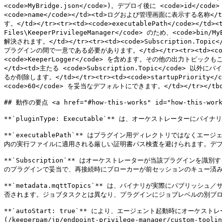
<code>MyBridge.json</code>)。デプロイ後に <code>i
<code>name</code></td><td>ログおよび管理画面に表示する名称<
す。</td></tr><tr><td><code>executablePath</cod
Files\KeeperPrivilegeManager</code> のため、<code>bin/MyB
解決されます。</td></tr><tr><td><code>Subscription
プラグインの間で一意である必要があります。</td></tr><tr><td><cod
<code>KeeperLogger</code> を含めます。その他の出力トピックもここ
</td><td>主たる <code>Subscription.Topic</cod
るか削除します。</td></tr><tr><td><code>startupPr
<code>60</code> を妥当なデフォルトにできます。</td></tr></tbody
## 動作の要点 <a href="#how-this-works" id="how-this-works
**`pluginType: Executable`** は、オーケストレータ
**`executablePath`** はプラグイン用ディレクトリではなくエージ
内の実行ファイルに適用される厳しい証明書パス検査を避けられます。デプ
**`Subscription`** はオーケストレーターが当該プラグインを識別
のプラグインで妥当で、再接続時にブローカーが前セッションのキュー済み
**`metadata.mqttTopics`** は、バイナリが実際にパ
否されます。ジョブタスクとは異なり、プラグインにジョブレベルの別ブロック `m
**`autoStart: true`** により、エージェント起動時にオー
(/keeperpam/jp/endpoint-privilege-manager/custom-tool