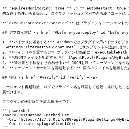
**`requiresMonitoring: true`** と **`autoR
的な終了条件がある場合は、ログでクラッシュと区別できる終了コードにし
**`executionContext: Service`** はプラグインを
## デプロイ前に <a href="#before-you-deploy" id="before-yo
1. **バイナリに署名する:** Windowsではプラグイン用バイナリがジョ
`Settings:AlternativeSignatures` にサムプリントを追加します。
2. **バイナリを配置する:** プラグイン登録前に `executablePa
3. **JSONファイルを配置する:** `{AgentRoot}\Plugins\MyB
4. **管理者と手順をすり合わせる:** JSONを置いてエージェント
5. **エージェントサービスを再起動する:** 両方のファイルを配置し
## 検証 <a href="#verify" id="verify"></a>

エージェント再起動後、ログでプラグイン名を確認して起動に成功したことを確
裏づけます。

プラグインの実効設定を読み取る例です。

```powershell

Invoke-RestMethod -Method Get `

  -Uri "https://127.0.0.1:6889/api/PluginSettings/MyBridge" `

  -Certificate $pluginClientCert

```
