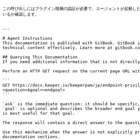
この呼び出しにはプラグイン階層の認証が必要で、エージェントが起動し
いるか確認します。

---

# Agent Instructions

This documentation is published with GitBook. GitBook i
technical content effectively. Learn more at gitbook.co
## Querying This Documentation

If you need additional information that is not directly
Perform an HTTP GET request on the current page URL wit
```

GET https://docs.keeper.io/keeperpam/jp/endpoint-privil
<question>&goal=<endgoal>

```

`ask` is the immediate question: it should be specific,
`goal` is optional and describes the broader end goal y
is most useful for that goal.

The response will contain a direct answer to the questi
Use this mechanism when the answer is not explicitly pr