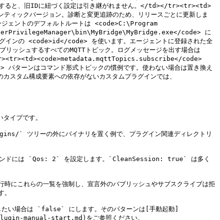
更すると、旧IDに紐づく設定は引き継がれません。</td></tr><tr><td>
d>バイナリのセマンティックバージョン。診断と変更追跡のため、リリースごとに更新しま
ージェントのデフォルトルートは <code>C:\Program 
erPrivilegeManager\bin\MyBridge\MyBridge.exe</code> に
してプラグインの <code>id</code> を使います。エージェントに登録された全
>バイナリがパブリッシュするすべてのMQTTトピック。ログメッセージを出す場合は 
><code>metadata.mqttTopics.subscribe</code>
/+</code> パターンはコマンド形式トピックの慣例です。使わない場合は置き換え
動します。他のカスタム構成要素への依存がないカスタムプラグインでは、
いタイプです。

 `Plugins/` ツリーの外にバイナリを置く例で、プラグイン関連ディレクトリ
`Qos: 2` を設定します。`CleanSession: true` は多く
ーが実行時にこれらの一覧を強制し、宣言外のパブリッシュやサブスクライブは拒
。

たい場合は `false` にします。そのパターンは[手動起動]
es/plugin-manual-start.md)をご参照ください。
