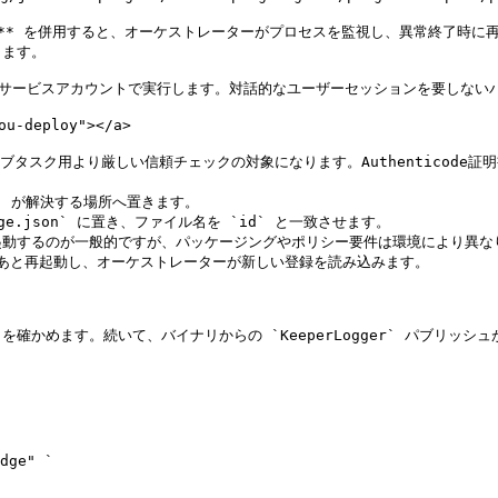
estart: true`** を併用すると、オーケストレーターがプロセスを監視し
ます。

エージェントのサービスアカウントで実行します。対話的なユーザーセッションを要しな
u-deploy"></a>

ブタスク用より厳しい信頼チェックの対象になります。Authenticode証明書で署


th` が解決する場所へ置きます。

ridge.json` に置き、ファイル名を `id` と一致させます。

を再起動するのが一般的ですが、パッケージングやポリシー要件は環境により異なり
たあと再起動し、オーケストレーターが新しい登録を読み込みます。

かめます。続いて、バイナリからの `KeeperLogger` パブリッシ