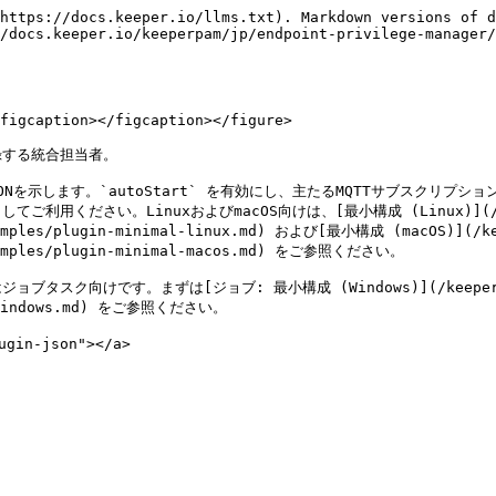
https://docs.keeper.io/llms.txt). Markdown versions of d
/docs.keeper.io/keeperpam/jp/endpoint-privilege-manager
figcaption></figcaption></figure>

録する統合担当者。

を示します。`autoStart` を有効にし、主たるMQTTサブスクリプション
。LinuxおよびmacOS向けは、[最小構成 (Linux)](/keeperpam
xamples/plugin-minimal-linux.md) および[最小構成 (macOS)](/ke
examples/plugin-minimal-macos.md) をご参照ください。

す。まずは[ジョブ: 最小構成 (Windows)](/keeperpam/jp/end
al-windows.md) をご参照ください。

gin-json"></a>
