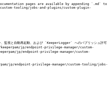
ocumentation pages are available by appending `.md` to 
/custom-tooling/jobs-and-plugins/custom-plugin-
、監視と自動再起動、および `KeeperLogger` へのパブリッシュ許可
/jp/endpoint-privilege-manager/custom-
eperpam/jp/endpoint-privilege-manager/custom-
point-privilege-manager/custom-tooling/jobs-