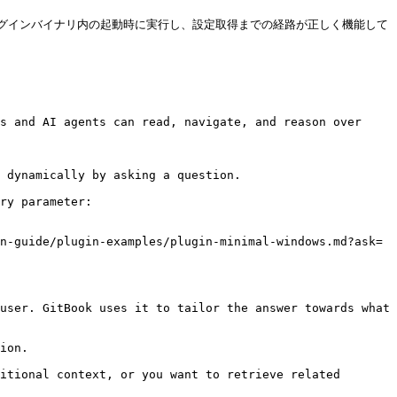
グインバイナリ内の起動時に実行し、設定取得までの経路が正しく機能して
s and AI agents can read, navigate, and reason over 
 dynamically by asking a question.

ry parameter:

n-guide/plugin-examples/plugin-minimal-windows.md?ask=
user. GitBook uses it to tailor the answer towards what 
ion.

itional context, or you want to retrieve related 