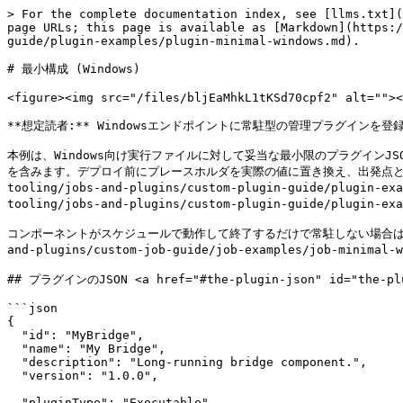
> For the complete documentation index, see [llms.txt](
page URLs; this page is available as [Markdown](https:/
guide/plugin-examples/plugin-minimal-windows.md).

# 最小構成 (Windows)

<figure><img src="/files/bljEaMhkL1tKSd70cpf2" alt=""><
**想定読者:** Windowsエンドポイントに常駐型の管理プラグインを登
本例は、Windows向け実行ファイルに対して妥当な最小限のプラグインJSON
を含みます。デプロイ前にプレースホルダを実際の値に置き換え、出発点としてご利用ください
tooling/jobs-and-plugins/custom-plugin-guide/plugin-e
tooling/jobs-and-plugins/custom-plugin-guide/plugin-
コンポーネントがスケジュールで動作して終了するだけで常駐しない場合はジョブタスク向けで
and-plugins/custom-job-guide/job-examples/job-minim
## プラグインのJSON <a href="#the-plugin-json" id="the-plu
```json

{

  "id": "MyBridge",

  "name": "My Bridge",

  "description": "Long-running bridge component.",

  "version": "1.0.0",

  "pluginType": "Executable",
