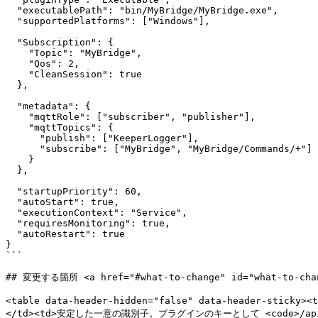
  "executablePath": "bin/MyBridge/MyBridge.exe",

  "supportedPlatforms": ["Windows"],

  "Subscription": {

    "Topic": "MyBridge",

    "Qos": 2,

    "CleanSession": true

  },

  "metadata": {

    "mqttRole": ["subscriber", "publisher"],

    "mqttTopics": {

      "publish": ["KeeperLogger"],

      "subscribe": ["MyBridge", "MyBridge/Commands/+"]

    }

  },

  "startupPriority": 60,

  "autoStart": true,

  "executionContext": "Service",

  "requiresMonitoring": true,

  "autoRestart": true

}

```

## 変更する箇所 <a href="#what-to-change" id="what-to-chan
<table data-header-hidden="false" data-header-sticky>
</td><td>安定した一意の識別子。プラグインのキーとして <code>/api/Pl