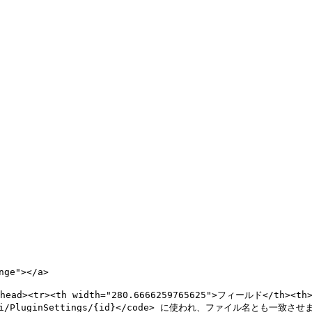
ge"></a>

<thead><tr><th width="280.6666259765625">フィールド</th><th>
uginSettings/{id}</code> に使われ、ファイル名とも一致させます (<c