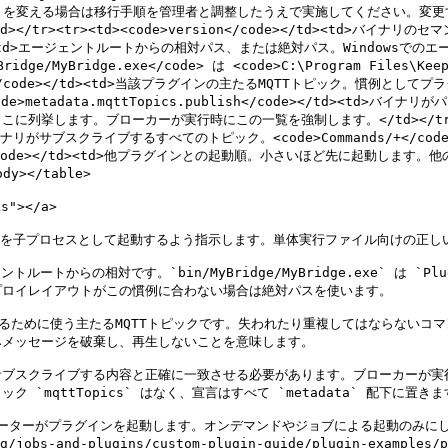
d</code> を変える場合は移行手順を管理者と調整したうえで実施してください。変
/td></tr><tr><td><code>version</code></td><t
e></td><td>エージェントルートからの相対パス、または絶対パス。Windowsでのエ
ridge/MyBridge.exe</code> は <code>C:\Program Files\Keep
.Topic</code></td><td>当該プラグインの主たるMQTTトピック。慣例と
e>metadata.mqttTopics.publish</code></td><td
に列挙します。ブローカーが実行時にこの一覧を強制します。</td></tr><tr><td
e> 以外にバイナリがサブスクライブするすべてのトピック。<code>Commands
iority</code></td><td>他プラグインとの起動順。小さいほど先に起
></table>

"></a>

ーにバイナリを子プロセスとして起動するよう指示します。単体実行ファイル向けの正し
ェントルートからの相対です。`bin/MyBridge/MyBridge.exe` は
ロイレイアウトがこの慣例に合わない場合は絶対パスを使います。

するために使う主たるMQTTトピックです。失われたり重複してはならないコマンドには 
メッセージを破棄し、再生しないことを意味します。

ブリッシュ／サブスクライブする内容と正確に一致させる必要があります。ブローカ
qttTopics` はなく、宣言はすべて `metadata` 配下に置きます
ケストレーターがプラグインを起動します。オンデマンドやジョブによる起動のみにし
ing/jobs-and-plugins/custom-plugin-guide/plugin-exampl