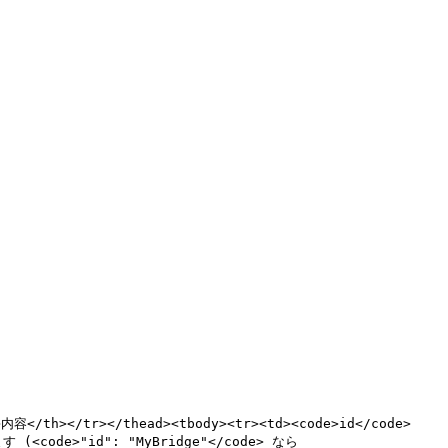
内容</th></tr></thead><tbody><tr><td><code>id</code>
ode>"id": "MyBridge"</code> なら 