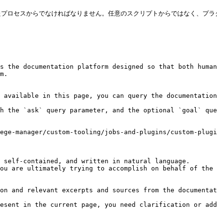
たプロセスからでなければなりません。任意のスクリプトからではなく、プラ
s the documentation platform designed so that both human
m.

 available in this page, you can query the documentation
h the `ask` query parameter, and the optional `goal` que
ege-manager/custom-tooling/jobs-and-plugins/custom-plugi
 self-contained, and written in natural language.

ou are ultimately trying to accomplish on behalf of the 
on and relevant excerpts and sources from the documentat
esent in the current page, you need clarification or add