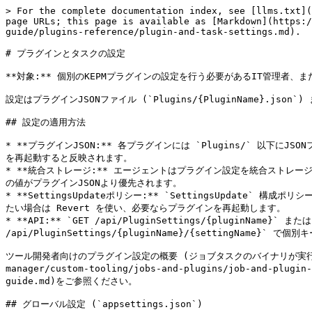
> For the complete documentation index, see [llms.txt](https://docs.keeper.io/llms.txt). Markdown versions of documentation pages are available by appending `.md` to page URLs; this page is available as [Markdown](https://docs.keeper.io/keeperpam/jp/endpoint-privilege-manager/custom-tooling/jobs-and-plugins/custom-plugin-guide/plugins-reference/plugin-and-task-settings.md).

# プラグインとタスクの設定

**対象:** 個別のKEPMプラグインの設定を行う必要があるIT管理者、または特定のジョブタスクに影響する設定を把握したい方。本ページでは各設定の**用途**、**型**、**デフォルト**、**適切な値**を示します。

設定はプラグインJSONファイル (`Plugins/{PluginName}.json`) または統合ストレージに保存できます。実行時は、Revertで元に戻すまで統合ストレージの値がプラグインJSONより優先されます。

## 設定の適用方法

* **プラグインJSON:** 各プラグインには `Plugins/` 以下にJSONファイルがあります (例: `Plugins/KeeperPolicy.json`)。設定はルートまたは `metadata` 配下に置けます。ファイルを編集しプラグインを再起動すると反映されます。
* **統合ストレージ:** エージェントはプラグイン設定を統合ストレージに保存できます。Revert (例: `POST /api/PluginSettings/{pluginName}/revert` または `revert-all`) を実行するまで、これらの値がプラグインJSONより優先されます。
* **SettingsUpdateポリシー:** `SettingsUpdate` 構成ポリシーでプラグインJSON全体をディスクに書き込めます。Configuration Policy Processor の実行後、実行時ストレージを新しいファイルに合わせたい場合は Revert を使い、必要ならプラグインを再起動します。
* **API:** `GET /api/PluginSettings/{pluginName}` または `GET /api/PluginSettings/{pluginName}/{settingName}` で設定を読み取り、`PUT /api/PluginSettings/{pluginName}/{settingName}` で個別キーを更新できます。値の形式はJSONです (文字列、数値、真偽値など)。

ツール開発者向けのプラグイン設定の概要 (ジョブタスクのバイナリが実行時にこのAPIでブローカー構成を読み取る方法を含む) については、[ジョブとプラグイン: 設定キー](/keeperpam/jp/endpoint-privilege-manager/custom-tooling/jobs-and-plugins/job-and-plugin-settings-keys.md)および[HTTPリファレンス](/keeperpam/jp/endpoint-privilege-manager/custom-tooling/http-reference-guide.md)をご参照ください。

## グローバル設定 (`appsettings.json`)

これらの設定は、エージェントサービス実行ファイル横の `appsettings.json` の `Settings` セクションにあり、サービス全体に適用されます。変更を反映するにはサービスの再起動が必要です。

<table data-header-hidden="false" data-header-sticky><thead><tr><th width="198.85186767578125">設定</th><th width="91.036865234375">型</th><th width="105.0369873046875">デフォルト</th><th>用途</th><th>適切な値</th></tr></thead><tbody><tr><td><code>KestrelHttpPort</code></td><td>integer</td><td><code>6888</code></td><td>ローカル管理API用HTTPポート (ループバックのみ)</td><td>1024–65535。マシン上で空いているポート</td></tr><tr><td><code>KestrelHttpsPort</code></td><td>integer</td><td><code>6889</code></td><td>ローカル管理API用HTTPSポート (ループバックのみ)</td><td>1024–65535。空いているポート</td></tr><tr><td><code>system.logging.level</code></td><td>string</td><td><code>"Warning"</code></td><td>メインサービスおよびKeeperLoggerフォールバックの最低ログレベル</td><td><code>"Critical"</code>、<code>"Error"</code>、<code>"Warning"</code>、<code>"Information"</code>、<code>"Debug"</code>、<code>"Trace"</code>。本番: <code>"Warning"</code> または <code>"Information"</code>。トラブルシュート: <code>"Debug"</code></td></tr><tr><td><code>RepositoryPath</code></td><td>string</td><td><code>"KeeperStorage"</code></td><td>システム構成の保存先ディレクトリ</td><td>有効なパス。<code>{approot}/KeeperStorage</code> などのパス変数可</td></tr><tr><td><code>PluginPath</code></td><td>string</td><td><code>"Plugins"</code></td><td>プラグインJSONファイルと実行ファイルを含むディレクトリ</td><td>有効なパス。パス変数可</td></tr><tr><td><code>ServiceName</code></td><td>string</td><td><code>"KeeperPrivilegeManager"</code></td><td>Windowsサービスの表示名</td><td>空でない任意の文字列</td></tr><tr><td><code>MaintainKeeperAccount</code></td><td>boolean</td><td><code>false</code></td><td><code>true</code> のとき (Windows)、一時的な KeeperUserSession アカウントをサービス再起動後も維持 (ハイブリッド Azure AD + Intune 向け)</td><td><