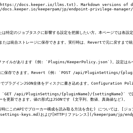
code>true</code> または <code>false</code></td></tr></tbody></table>

**MQTTブローカー**設定は `appsettings.json` の `MqttBrokerSettings` にあります。

<table data-header-hidden="false" data-header-sticky><thead><tr><th width="121.5926513671875">設定</th><th width="81.926025390625">型</th><th width="131.370361328125">デフォルト</th><th width="171.9259033203125">用途</th><th>適切な値</th></tr></thead><tbody><tr><td><code>IpAddress</code></td><td>string</td><td><code>"127.0.0.1"</code></td><td>MQTTブローカーのバインドアドレス</td><td><code>"127.0.0.1"</code> または <code>"localhost"</code>。セキュリティのためループバックのままにする</td></tr><tr><td><code>Port</code></td><td>integer</td><td><code>8675</code></td><td>MQTTブローカーのポート</td><td>1024–65535。空いているポート</td></tr></tbody></table>

## KeeperPolicyプラグイン

**構成ファイル:** `Plugins/KeeperPolicy.json`

設定はプラグイン起動時に読み込まれ、MQTT接続、API呼び出し、ポリシー評価の挙動を制御します。

<table data-header-hidden="false" data-header-sticky><thead><tr><th>設定</th><th width="93.4444580078125">型</th><th width="149.6666259765625">デフォルト</th><th>用途</th><th>適切な値</th></tr></thead><tbody><tr><td><code>broker.host</code></td><td>string</td><td><code>"127.0.0.1"</code></td><td>プラグインが接続するMQTTブローカーのホスト名</td><td>ローカルMQTTブローカーのホスト名またはIP (通常 <code>127.0.0.1</code>)</td></tr><tr><td><code>broker.port</code></td><td>integer</td><td><code>8675</code></td><td>MQTTブローカーのポート</td><td>1024–65535。<code>MqttBrokerSettings.Port</code> と一致必須</td></tr><tr><td><code>subscription.topic</code></td><td>string</td><td><code>"KeeperPolicy"</code></td><td>ポリシーリクエスト用にプラグインがサブスクライブする主MQTTトピック</td><td>空でないトピック名</td></tr><tr><td><code>subscription.topics</code></td><td>string</td><td>可変</td><td>追加でサブスクライブするMQTTトピックのカンマ区切り一覧</td><td>カンマ区切りのトピック名</td></tr><tr><td><code>system.service.https_port</code></td><td>integer</td><td><code>6889</code></td><td>カスタムフィルタやジョブトリガーなど、ローカルAPI呼び出し用HTTPSポート</td><td><code>KestrelHttpsPort</code> と同じ</td></tr><tr><td><code>customfilter.timeout_seconds</code></td><td>integer</td><td><code>30</code></td><td>カスタムフィルタジョブへのHTTP呼び出しタイムアウト (秒)</td><td>正の整数。通常 15–60</td></tr><tr><td><code>ratelimit.max_requests_per_minute</code></td><td>integer</td><td><code>100</code></td><td>ソースあたり1分間のポリシー評価リクエスト上限</td><td>正の整数。正当なトラフィックが抑制される場合は増やす</td></tr><tr><td><code>metadata.admin.enforce_policies_for_administrators</code></td><td>boolean</td><td><code>false</code></td><td>ポリシー非一致の特権昇格リクエストで、要求ユーザーが管理者の場合: <code>false</code> は許可 (OSデフォルト)、<code>true</code> は拒否</td><td><code>false</code>: 管理者はポリシー非一致時も拒否対象外。<code>true</code>: 管理者も標準ユーザーと同様に拒否</td></tr></tbody></table>

## KeeperAPIプラグイン

**構成ファイル:** `Plugins/KeeperApi.json`

Keeperバックエンドとの通信 (登録、ポリシー同期、監査) に使います。

<table data-header-hidden="false" data-header-sticky><thead><tr><th>設定</th><th>型</th><th>デフォルト</th><th>用途</th><th>適切な値</th></tr></thead><tbody><tr><td><code>broker.host</code></td><td>string</td><td><code>"127.0.0.1"</code></td><td>MQTTブローカーのホスト名</td><td><code>127.0.0.1</code> または <code>localhost</code></td></tr><tr><td><code>broker.port</code></td><td>integer</td><td><code>8675</code></td><td>MQTTブローカーのポート</td><td><code>MqttBrokerSettings.Port</code> と一致</td></tr><tr><td><code>api.base_url</code></td><td>string</td><td>環境から取得</td><td>KeeperバックエンドAPIのベースURL</td><td>完全なHTTPS URL (例: <code>https://api.keepersecurity.com</code>)</td></tr><tr><td><code>sync.interval_minutes</code></td><td>integer</td><td>可変</td><td>バックエンドからのポリシー/設定同期の間隔 (分)</td><td>正の整数。通常 15–60</td></t