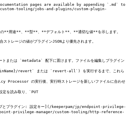
r></tbody></table>

## KeeperLoggerプラグイン

**構成ファイル:** `Plugins/KeeperLogger.json`

ログメッセージの出力先と方法 (ファイル、HTTPエンドポイント、保持期間、ローテーション) を制御します。

<table data-header-hidden="false" data-header-sticky><thead><tr><th>設定</th><th>型</th><th>デフォルト</th><th>用途</th><th>適切な値</th></tr></thead><tbody><tr><td><code>logToFile</code></td><td>boolean</td><td><code>true</code></td><td><code>true</code> のとき、ログをファイルに書き込む</td><td><code>true</code> または <code>false</code></td></tr><tr><td><code>logFileName</code></td><td>string</td><td><code>"Log/KeeperLogger.log"</code></td><td>ログファイルのパス (プラグイン作業ディレクトリからの相対または絶対)。パス変数可</td><td>有効なパス (例: <code>{approot}/Log/KeeperLogger.log</code>)</td></tr><tr><td><code>maxFileSizeMB</code></td><td>number</td><td><code>100</code></td><td>ローテーション前のログファイル最大サイズ (MB)</td><td>正の数。通常 50–500</td></tr><tr><td><code>logRetentionDays</code></td><td>integer</td><td><code>15</code></td><td>削除前にローテーション済みログを保持する日数</td><td>正の整数。通常 7–90</td></tr><tr><td><code>logToHttpEndpoint</code></td><td>boolean</td><td><code>false</code></td><td><code>true</code> のとき、ログをHTTPエンドポイントにも送る</td><td><code>true</code> または <code>false</code></td></tr><tr><td><code>loggingHttpEndpoint</code></td><td>string</td><td><code>""</code></td><td><code>logToHttpEndpoint</code> が <code>true</code> のときログをPOSTするURL</td><td>完全なHTTP/HTTPS URL、または空</td></tr><tr><td><code>log.level</code></td><td>string</td><td>可変</td><td>ファイルまたはHTTPへ書き込むメッセージの最低レベル</td><td><code>"Critical"</code>、<code>"Error"</code>、<code>"Warning"</code>、<code>"Information"</code>、<code>"Debug"</code>、<code>"Trace"</code>。本番: <code>"Warning"</code> または <code>"Information"</code>。トラブルシュート: <code>"Debug"</code></td></tr></tbody></table>

## RedirectEvaluatorプラグイン

**構成ファイル:** `Plugins/RedirectEvaluator.json`

リダイレクト設定は、ルール一致時に `LaunchPrivilegeElevation` ジョブが別の実行ファイルに差し替えるかどうかを制御します (例: `ncpa.cpl` → Keeper管理のネットワーク接続UI)。全体の流れについては、[リダイレクト機能](/keeperpam/jp/endpoint-privilege-manager/custom-tooling/jobs-and-plugins/custom-plugin-guide/plugins-reference/redirect-capability.md)をご参照ください。

<table data-header-hidden="false" data-header-sticky><thead><tr><th>設定</th><th>型</th><th>デフォルト</th><th>用途</th><th>適切な値</th></tr></thead><tbody><tr><td><code>metadata.redirect.enabled</code></td><td>boolean</td><td>構成により可変</td><td><code>true</code> のとき、<code>LaunchPrivilegeElevation</code> ジョブは check-redirect タスクを実行しルールを評価する。ルール一致時は元の要求を拒否し <code>targetExe</code> を昇格付きで起動。<code>false</code> のとき check-redirect をスキップ</td><td>リダイレクト有効: <code>true</code>。通常の昇格起動のみ: <code>false</code></td></tr><tr><td><code>metadata.redirect.rules</code></td><td>array</td><td><code>[]</code></td><td>リダイレクトルールのリスト。最初に一致したルールが適用</td><td>ルールオブジェクトの配列 (下記参照)。不要なら <code>[]</code></td></tr><tr><td><code>metadata.redirect.rulesPath</code></td><td>string</td><td>任意</td><td>インライン <code>rules</code> の代わりにリダイレクトルールを格納したファイルへのパス</td><td>有効なファイルパス、または空</td></tr></tbody></table>

**リダイレクトルールのフィールド** (`metadata.redirect.rules` 内の各オブジェクト):

<table data-header-hidden="false" data-header-sticky><thead><tr><th>フィールド</th><th>型</th><th>用途</th><th>適切な値</th></tr></thead><tbody><tr><td><code>sourceExePattern</code></td><td>string (regex)</td><td>昇格リクエストの実行ファイル名にマッチ。大文字小文字を区別しない</td><td>正規表現。リテラルのドットは <code>\\.</code> (例: <code>"rundll32\\.exe"</code>)</td></tr>