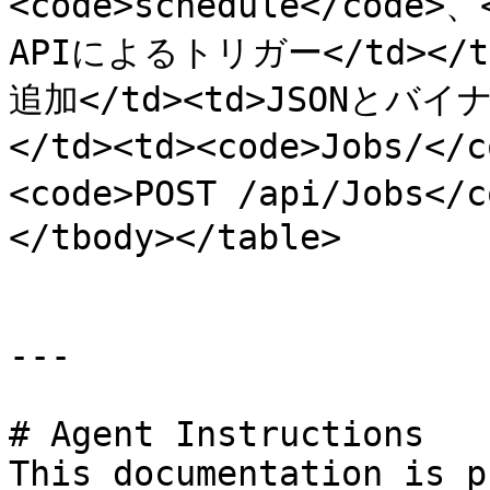
<code>schedule</code>
APIによるトリガー</td></
追加</td><td>JSON
</td><td><code>Jobs/
<code>POST /api/Jobs</
</tbody></table>

---

# Agent Instructions

This documentation is p