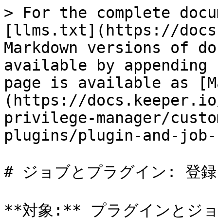
> For the complete docu
[llms.txt](https://docs
Markdown versions of do
available by appending 
page is available as [M
(https://docs.keeper.io
privilege-manager/custo
plugins/plugin-and-job-
# ジョブとプラグイン: 登録

**対象:** プラグインと