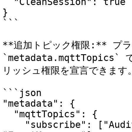
  "CleanSession": true

}

```

**追加トピック権限:** プラ
`metadata.mqttTop
リッシュ権限を宣言できます。
```json

"metadata": {

  "mqttTopics": {

    "subscribe": ["AuditMessage", 