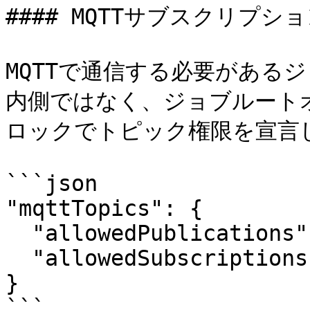
#### MQTTサブスクリプシ
MQTTで通信する必要がある
内側ではなく、ジョブルートオブジ
ロックでトピック権限を宣言し
```json

"mqttTopics": {

  "allowedPublications": ["KeeperLogger"],

  "allowedSubscriptions": []

}

```
