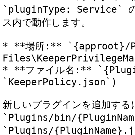
`pluginType: Serv
ス内で動作します。

* **場所:** `{approot}/P
Files\KeeperPrivilegeMa
* **ファイル名:** `{Plugin
`KeeperPolicy.json`)

新しいプラグインを追加する
`Plugins/bin/{PluginN
`Plugins/{PluginNam