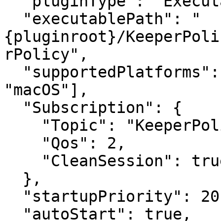
  "pluginType": "Executable",

  "executablePath": "
{pluginroot}/KeeperPoli
rPolicy",

  "supportedPlatforms": ["Windows", "Linux", 
"macOS"],

  "Subscription": {

    "Topic": "KeeperPolicy",

    "Qos": 2,

    "CleanSession": true

  },

  "startupPriority": 20,

  "autoStart": true,
