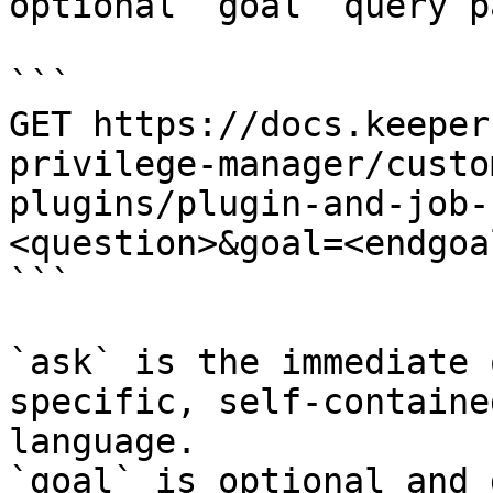
optional `goal` query p
```

GET https://docs.keeper
privilege-manager/custo
plugins/plugin-and-job-
<question>&goal=<endgoal
```

`ask` is the immediate 
specific, self-containe
language.

`goal` is optional and 