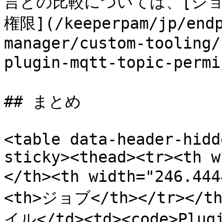
言との比較については、[ジョ
権限](/keeperpam/jp/endp
manager/custom-tooling/
plugin-mqtt-topic-pe
## まとめ

<table data-header-hidd
sticky><thead><tr><th w
</th><th width="246.4
<th>ジョブ</th></tr></t
イル</td><td><code>Plugi