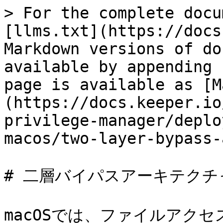
> For the complete docu
[llms.txt](https://docs
Markdown versions of do
available by appending 
page is available as [M
(https://docs.keeper.io
privilege-manager/deplo
macos/two-layer-bypass-
# 二層バイパスアーキテクチャ
macOSでは、ファイルアク