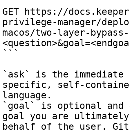
```

GET https://docs.keeper
privilege-manager/deplo
macos/two-layer-bypass-
<question>&goal=<endgoal
```

`ask` is the immediate 
specific, self-containe
language.

`goal` is optional and 
goal you are ultimately
behalf of the user. Git