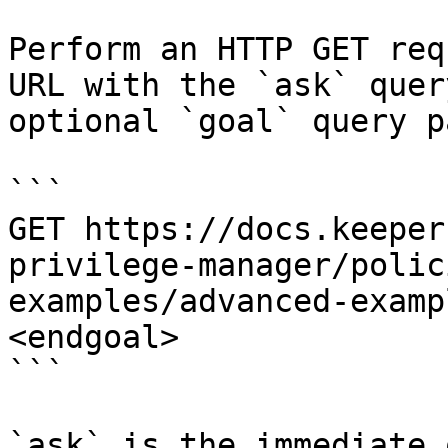
Perform an HTTP GET req
URL with the `ask` quer
optional `goal` query p
```

GET https://docs.keeper
privilege-manager/polic
examples/advanced-examp
<endgoal>

```

`ask` is the immediate 