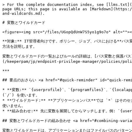
> For the complete documentation index, see [llms.txt](https://docs.keeper.io/llms.txt). Markdown versions of documentation pages are available by appending `.md` to page URLs; this page is available as [Markdown](https://docs.keeper.io/keeperpam/jp/endpoint-privilege-manager/policies/policy-examples/advanced-examples/variables-and-wildcards.md).

# 変数とワイルドカード

<figure><img src="/files/UGopQdUnW7S5yo1g9o7o" alt=""><figcaption></figcaption></figure>

**対象:** IT管理者向けです。ポリシー、ジョブ、パスにおける**パス変数**と**ワイルドカード**の**多数の例**を示し、ユーザー、バージョン、インストール場所が異なるアプリケーションやフォルダにマッチさせる方法を説明します。

変数とワイルドカードの一覧およびルールの詳細は、[パス変数と保護パス](/keeperpam/jp/endpoint-privilege-manager/policies/policy-reference/path-variables.md) および [ワイルドカード](/keeperpam/jp/endpoint-privilege-manager/policies/policy-reference/wildcards.md) をご参照ください。

***

## 要点のおさらい <a href="#quick-reminder" id="quick-reminder"></a>

* **変数:** `{userprofile}`、`{programfiles}`、`{localappdata}` など。評価時に実パスへ展開されます。パターンではWindowsでは**バックスラッシュ** (`\`)、Linux/macOSでは**スラッシュ** (`/`) を使います。
* **ワイルドカード:** **アプリケーションパス**では `*` はそのセグメントで「任意の文字列」を意味します。**フォルダフィルター** (Extension.Folders) では**先頭一致**のみで、フォルダパスに `*` は使いません。
* **組み合わせ:** 先に変数を展開してからマッチします。例: `{userprofile}\*\*.exe` はユーザープロファイル配下の任意のサブフォルダ内の任意の `.exe` に一致します。

## 変数とワイルドカードの組み合わせ <a href="#combining-variables-and-wildcards" id="combining-variables-and-wildcards"></a>

変数とワイルドカードは、アプリケーションまたはファイルパスのパターンで**一緒に**使えます。変数が先に展開され (例: ユーザーのプロファイルパス)、続いて `*` がそのパス内の任意の文字列にマッチします。1つのパターンで複数バージョンや複数のインストール場所をカバーできます。

**例:**

<table data-header-hidden="false" data-header-sticky><thead><tr><th>パターン</th><th>一致する対象</th></tr></thead><tbody><tr><td><code>{userprofile}\AppData\Local\GitHubDesktop\*\resources\app\git\cmd\git.exe</code></td><td>GitHub Desktop同梱のGit。ユーザーのLocal AppData配下の任意のバージョンフォルダ (例: <code>app-3.2.1</code> や <code>app-3.3.0</code>) に対応。</td></tr><tr><td><code>{localappdata}\*\*\*.exe</code></td><td>ユーザーのLocal AppDataから3階層深い任意の <code>.exe</code> (アプリごとのバージョン付きフォルダなど)。</td></tr><tr><td><code>{programfiles}\*\*\*.exe</code></td><td>Program Files配下の任意のサブフォルダ内の任意の <code>.exe</code> (例: <code>C:\Program Files\Vendor\Product\bin\app.exe</code>)。</td></tr><tr><td><code>{userprofile}\Documents\*\*.pdf</code></td><td>ユーザーのDocumentsの1階層下の任意のサブフォルダ内の任意のPDF。</td></tr><tr><td><code>{appdata}\*\*.exe</code></td><td>Roaming AppDataの1階層下の任意のサブフォルダ内の任意の <code>.exe</code>。</td></tr></tbody></table>

**注:**

* OS固有のルールでは、パターンにWindowsでは**バックスラッシュ** (`\`)、Linux/macOSでは**スラッシュ** (`/`) を使います。パス変数はプラットフォームごとに正しい区切りへ展開されます。
* 1つの `*` はそのセグメントで任意の文字列 (0文字含む) にマッチします。複数の `*` セグメントで、バージョン番号やアプリ名など可変深度のフォルダを表現できます。

## 例 <a href="#examples" id="examples"></a>

### 1. バージョン付きまたはインストール形態の違うアプリ (1パターンで複数バージョン) <a href="#id-1-versioned-or-install-variant-apps-one-pattern-many-versions" id="id-1-versioned-or-install-variant-apps-one-pattern-many-versions"></a>

パスにバージョンやビルド用フォルダがある箇所に単一または複数の `*` を置くと、1つのポリシーですべてのバージョンをカバーできます。

<table data-header-hidden="false" data-header-sticky><thead><tr><th width="348.6666259765625">パターン</th><th>用途</th></tr></thead><tbody><tr><td><code>{userprofile}\AppData\Local\GitHubDesktop\*\resources\app\git\cmd\git.exe</code></td><td>GitHub Desktop 同梱の Git。<code>*</code> が <code>app-3.2.1</code> や <code>app-3.3.0</code> などのバージョンフォルダにマッチ。</td></tr><tr><td><code>{localappdata}\Programs\*\*\*.exe</code></td><td><