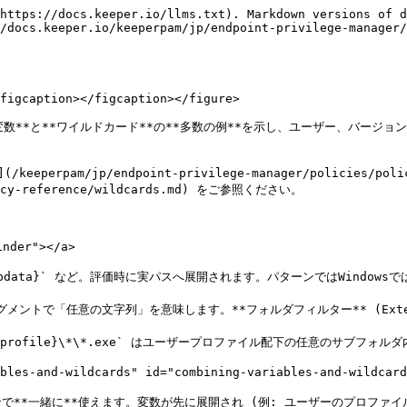
code>Local\Programs</code> 配下でベンダー/製品/バージョン構造のアプリ。</td></tr><tr><td><code>{programfiles}\Microsoft VS Code\*\Code.exe</code></td><td>インストール済みバージョンフォルダが異なる VS Code。</td></tr><tr><td><code>{programfiles}\*\*\bin\*.exe</code></td><td>Program Filesから3階層下の任意のベンダーの <code>bin</code> フォルダ。</td></tr><tr><td><code>{programfilesx86}\*\*\*.exe</code></td><td>Program Files (x86) の 3階層下の任意の32ビットアプリ。</td></tr></tbody></table>

### 2. ユーザープロファイルとAppData (ユーザーごとのパス) <a href="#id-2-user-profile-and-appdata-per-user-paths" id="id-2-user-profile-and-appdata-per-user-paths"></a>

`{userprofile}`、`{appdata}`、`{localappdata}` などは**要求ユーザー**のパスに展開されます。同一ポリシーを全ユーザーで使えます。

<table data-header-hidden="false" data-header-sticky><thead><tr><th width="302">パターン</th><th>一致する対象</th></tr></thead><tbody><tr><td><code>{userprofile}\*.exe</code></td><td>ユーザーのプロファイル直下の任意の <code>.exe</code>。</td></tr><tr><td><code>{userprofile}\Documents\*.exe</code></td><td>ユーザーのDocuments内の任意の <code>.exe</code>。</td></tr><tr><td><code>{userprofile}\Documents\*\*.pdf</code></td><td>Documentsの1階層下の任意のサブフォルダ内の任意のPDF。</td></tr><tr><td><code>{appdata}\*\*.exe</code></td><td>Roaming AppDataの1階層下の任意のサブフォルダ内の任意の <code>.exe</code> (例: <code>AppData\Roaming\Vendor\app.exe</code>)。</td></tr><tr><td><code>{localappdata}\*\*\*.exe</code></td><td>Local AppDataから3階層深い任意の <code>.exe</code> (バージョン付きアプリフォルダを含む)。</td></tr><tr><td><code>{userdesktop}\*.lnk</code></td><td>ユーザーのデスクトップ上の任意のショートカット。</td></tr><tr><td><code>{userprofile}\Downloads\*.exe</code></td><td>ユーザーのDownloads内の任意の <code>.exe</code> (Windows。macOSでは <code>{downloads}</code> を使用)。</td></tr></tbody></table>

### 3. システムとProgram Files (全ユーザー共通) <a href="#id-3-system-and-program-files-same-for-all-users" id="id-3-system-and-program-files-same-for-all-users"></a>

マシン上の全員に同じパスへ展開されます。システムツールやインストール済みソフト向けです。

<table data-header-hidden="false" data-header-sticky><thead><tr><th width="250">パターン</th><th>一致する対象</th></tr></thead><tbody><tr><td><code>{system32}\*.exe</code></td><td>System32直下の任意の実行ファイル。</td></tr><tr><td><code>{system32}\*\*.exe</code></td><td>System32の1階層下の任意のサブフォルダ内の任意の <code>.exe</code>。</td></tr><tr><td><code>{programfiles}\*\*.exe</code></td><td>Program Filesの1階層下の任意のサブフォルダ内の任意の <code>.exe</code>。</td></tr><tr><td><code>{programfiles}\*\*\*.exe</code></td><td>最大3階層のサブフォルダ内の任意の <code>.exe</code> (例: <code>Vendor\Product\bin\app.exe</code>)。</td></tr><tr><td><code>{programfiles}\*\*\*\*.exe</code></td><td>より深いベンダー/製品/バージョン/binレイアウト。</td></tr><tr><td><code>{syswow64}\*.exe</code></td><td>SysWOW64内の32ビット実行ファイル。</td></tr><tr><td><code>{programdata}\*\*.exe</code></td><td>ProgramDataの1階層下の任意のサブフォルダ内の任意の <code>.exe</code>。</td></tr></tbody></table>

### 4. Keeperアプリのパス (プラグインとジョブ構成) <a href="#id-4-keeper-app-paths-plugin-and-job-configs" id="id-4-keeper-app-paths-plugin-and-job-configs"></a>

**アプリケーション**用変数で、インストールディレクトリに依存しない構成にします。

<table data-header-hidden="false" data-header-sticky><thead><tr><th>パターンまたはパス</th><th>用途</th></tr></thead><tbody><tr><td><code>{approot}\Plugins\KeeperPolicy\KeeperPolicy.exe</code></td><td>プラグインJSON内のプラグイン実行ファイルパス。</td></tr><tr><td><code>{pluginroot}\KeeperPolicy\bin\Release\net8.0\KeeperPolicy</code></td><td>プラグインルートを使ったプラグインパス。</td></tr><tr><td><code>{jobroot}\bin\MyTool\MyTool.exe</code></td><td>ジョブツリー内のジョブ実行ファイル。</td></tr><tr><td><code>{approot}\Localization\LocaleValues.json</code></td><td>ドキュメントやスクリ