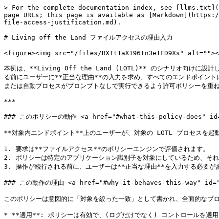
> For the complete documentation index, see [llms.txt](https://docs.keeper.io/llms.txt). Markdown versions of documentation pages are available by appending `.md` to page URLs; this page is available as [Markdown](https://docs.keeper.io/keeperpam/jp/endpoint-privilege-manager/policies/policy-examples/policy-living-off-the-land-file-access-justification.md).

# Living off the Land ファイルアクセスの理由入力

<figure><img src="/files/BXTt1aX196tn3e1ED9Xs" alt=""><figcaption></figcaption></figure>

本例は、**Living Off the Land (LOTL)** のシナリオ向けに設計した**ファイルアクセスポリシー**を示します。有効にすると、特定として識別した組み込みまたは悪用されやすいプロセスを対象に、操作が許可される前にユーザーに**正当な理由**の入力を求め、すべてのエンドポイントにわたる説明責任と監査のコントロールポイントになります。**LOTL 正当化ポリシー**をこのように整えたうえで、同じツールを信頼できるユーザーまたは自動プロセスがプロンプトなしで実行できるよう許可ポリシーを重ねたり、より高リスクのシナリオでは承認や拒否へエスカレーションしたりできます。

***

### このポリシーの動作 <a href="#what-this-policy-does" id="what-this-policy-does"></a>

**対象内エンドポイント**上のユーザーが、対象の LOTL プロセスを起動しようとするとき、以下のとおりです。

1. 要求は**ファイルアクセス**のポリシーエンジンで評価されます。
2. ポリシーは特定のアプリケーション識別子を対象にしているため、それらのエンドポイント上では、そのプロセスの実行試行にだけ一致します。
3. 操作が続行される前に、ユーザーは**正当な理由**を入力する必要があります。操作自体はブロックされませんが、監査ログに残る説明を入力するまで先へ進めないようになっています。

### この動作の理由 <a href="#why-it-behaves-this-way" id="why-it-behaves-this-way"></a>

このポリシーは意図的に「対象を絞った一致」として書かれ、全面的なブロックではなく説明責任の摩擦を加えます。

* **適用**: ポリシーは有効で、(ログだけでなく) コントロールを適用します。
* **一致時の正当化コントロール**: ポリシーに一致すると、操作が進む前にユーザーに業務上の正当な理由の入力が求められます。正当な理由は監査ログに記録されます。
* **すべてのユーザー**: ワイルドカードのユーザーフィルターにより、対象マシン上のあらゆるユーザーアカウントに適用されます。既定では正当化要件から誰も除外されません。
* **特定のアプリケーション**: 単一の定義済みアプリケーション識別子は、特定の LOTL プロセスだけを対象にするため、同じエンドポイント上の無関係なアプリケーションには影響しません。
* **確認が必要**: 正当な理由に加えて、ユーザーは通知を明示的に確認する必要があります。記録だけでなく、コントロールの内容がユーザーに伝わることが保証されます。
* **組み込みチェック**: 標準のチェック (ユーザー、マシン、ファイル、日時・曜日、証明書) があります。日時・曜日・証明書の制約を適用していないため、対象エンドポイント上の対象プロセスに対してポリシーは常に有効です。

### ユーザー側で起きること <a href="#what-the-user-experiences" id="what-the-user-experiences"></a>

* 対象内エンドポイントで、対象の LOTL プロセスを起動しようとすると、ツールを使う理由を入力する必須テキストである**正当化プロンプト**が表示されます。
* 続行する前に**通知を確認**する必要もあります。
* 正当な理由の送信と通知の確認のあと、操作は続行できます。このポリシーは「プロンプトして記録」であり「ブロック」ではありません。摩擦は意図的ですが、正当な必要があるユーザーの作業は止めません。
* 通知メッセージは、どのツールが制御されているか、なぜ正当な理由が必要かを明確に説明し、理由のない中断にならないようにしてください。

***

### 重要な注意点とよくある調整 <a href="#important-notes-and-common-adjustments" id="important-notes-and-common-adjustments"></a>

* 必要に応じて**アプリケーション一覧を拡張**する:
  * 同程度の正当化摩擦が妥当な別の LOTL バイナリやバリアント (別のスクリプトエンジン、インタープリター、リモート実行ユーティリティなど) をカバーするために App ID を追加する
  * 証明書の制約で未署名または未信頼のビルドにだけ適用し、正当に署名されたシステム構成要素にはプロンプトを出さないようにする
* **低摩擦の例外でユーザースコープを狭める**:
  * IT職員や自動サービスアカウントがプロンプトなしで自由にツールを実行する必要がある場合は、ユーザーフィルターを標準ユーザーに限定する
  * 信頼できるユーザーまたは特定のマシンコレクション向けに、別の優先度の高い許可ポリシーを作成する
* **パターンが見えたらコントロールをエスカレーション**:
  * 監査ログに繰り返し不審または説明のつかない正当な理由が出る場合は **APPROVAL** にエスカレーションし、ツールを実行する前に人間の承認者を要するようにする
  * 環境に正当な用途がないと判断したツールは **DENY** にエスカレーションし、完全にブロックする
* ツールに定義された正当な利用時間帯 (メンテナンスウィンドウや営業時間のみなど) がある場合は、**時刻・曜日・日付の制限**を加える
* **リスクレベルを意味のある値に**: リスクレベルの値はレポートやダッシュボードに表示されます。高リスクの LOTL バイナリでは、正当化イベントがセキュリティレビューで目立つよう値を上げること (例: 75〜90) を検討してください

***

## LOTL 正当化ファイルアクセスポリシーの作成手順 <a href="#how-build-a-global-allow-file-access-policy" id="how-build-a-global-allow-file-access-policy"></a>

{% stepper %}
{% step %}
**ポリシーの作成**

**Keeper管理コンソール**のエンドポイント特権マネージャーページで**ポリシー**タブを開き、<mark style="color:blue;">**ポリシーの作成**</mark>ボタンをクリックします。

<figure><img src="/files/RNRpoBrnNUFkJ8D0EVw6" alt=""><figcaption></figcaptio