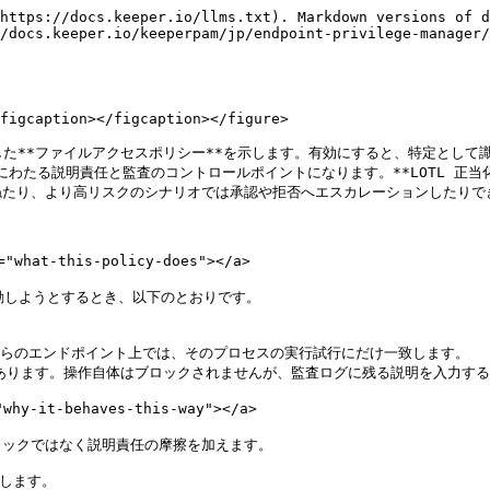
n></figure>

**ポリシー作成フォーム**がモーダルウィンドウで開きます。

<figure><img src="/files/p06fuYTDRNfdCqLkuZ65" alt=""><figcaption></figcaption></figure>
{% endstep %}

{% step %}
**ポリシー名**

新しい LOTL 正当化ファイルアクセスポリシー用の、内容が分かる名前を入力します。ポリシー一覧で識別しやすいよう、対象プロセス名をポリシー名に含めること (例: `_FileAccess_Justify_WScript`) を推奨します。

<figure><img src="/files/JSD8dXKTbgW5jFBD1n4i" alt="" width="375"><figcaption></figcaption></figure>
{% endstep %}

{% step %}
**ポリシータイプ**

**ポリシータイプ**の選択リストから<mark style="color:blue;">**ファイルアクセス**</mark>を選びます。

<figure><img src="/files/ovGL1RSymWLONruHEpMJ" alt="" width="375"><figcaption></figcaption></figure>
{% endstep %}

{% step %}
**ステータス**

**ポリシーの作成**フォームを完了して送信したときに、新しい**LOTL 正当化ファイルアクセスポリシー**に付けたいステータスを選びます。正しいアプリケーションが対象になっていることを確認するまで、まず**監視**で始めることを強く推奨し、その後**適用**に切り替えてください。

<figure><img src="/files/Z3dkxV6uiyKd8p6x01lV" alt="" width="375"><figcaption></figcaption></figure>
{% endstep %}

{% step %}
**コントロール**

**コントロールの追加**サブフォームから<mark style="color:blue;">**正当な理由が必要**</mark>を選びます。対象プロセスが起動されるたびに、ユーザーに業務上の正当な理由の入力を求め、監査ログに記録します。

<figure><img src="/files/C66TV3Oxh1OFdm7jEmTQ" alt="" width="307"><figcaption></figcaption></figure>
{% endstep %}

{% step %}
**ユーザーグループ**

ポリシー作成フォームで<mark style="color:blue;">**グループの追加**</mark>リンクをクリックします。**グループの追加**サブフォームが開きます。

<figure><img src="/files/9vm8KIJA0ZgftxT9XByf" alt="" width="273"><figcaption></figcaption></figure>

**グループの追加**サブフォームで<mark style="color:blue;">**すべてのユーザーを選択**</mark>にチェックを入れ、サブフォームの外側をクリックして閉じます。**すべてのユーザーとグループ**が、**LOTL 正当化ファイルアクセスポリシー**に適用された**ユーザーグループ**の下に表示されます。

<figure><img src="/files/5Odibeg17XB7UruCuMCA" alt="" width="375"><figcaption></figcaption></figure>

正当化プロンプトから除外すべき特定のユーザーまたはサービスアカウント (例: IT管理者) がいる場合は、ここで除外するのではなく、別の優先度の高い**許可**ポリシーで対象を絞ってください。
{% endstep %}

{% step %}
**マシンコレクション**

ポリシー作成フォームで **マシンコレクション**の右にある<mark style="color:blue;">**コレクションの追加**</mark>リンクをクリックします。**コレクションの追加**サブフォームが開きます。**LOTL 正当化ファイルアクセスポリシー**に適用したい**マシンコレクション**を選択します。検索ボックスに入力して候補を絞り込みながら選んでも構いません。

<figure><img src="/files/K8YExQKxyVMAoeanfzLU" alt="" width="375"><figcaption></figcaption></figure>

**LOTL 正当化ファイルアクセスポリシー**に適用したいコレクションのチェックボックスにチェックを入れます。

選択した**マシンコレクション**が、**LOTL 正当化ファイルアクセスポリシー**に適用された**マシンコレクション**の下に表示されます。
{% endstep %}

{% step %}
**アプリケーション**

ポリシー作成フォームで<mark style="color:blue;">**アプリケーションの追加**</mark>リンクをクリックします。**アプリケーションの追加**サブフォームが開きます。

対象にしたい**特定の LOTL プロセス**を検索して選択します。**すべてのアプリケーションを選択**のチェックボックスは使わないでください。このポリシーは意図的に、正当化摩擦が妥当な特定の高リスクバイナリにだけスコープが絞られています。対象にしたい各アプリケーションのチェックボックスにチェックを入れます。

<figure><img src="/files/KYaRtdzIK7iqLxwNRMAf" alt="" width="259"><figcaption></figcaption></figure>

選択した**アプリケーション**が、**LOTL 正当化ファイルアクセスポリシー**に適用された**アプリケーション**の下に表示されます。

<figure><img src="/files/M29keQfGt2fT5JbBcXSA" alt="" width="375"><figcaption></figcaption></figure>
{% endstep %}

{% step %}
**日付と時刻**

**LOTL 正当化ファイルアクセスポリシー**では、**日付と時刻の範囲**を<mark style="color:blue;">**常時**</mark>にすることを推奨します。営業時間外を含め隙間なく正当化要件が適用され、LOTL の悪用が気づかれにくい時間帯もカバーされます。

<figure><img src="/files/H1C2g8kH2rj0NtYfmnom" alt="" width="375"><figcaption></figcaption></figure>
{% endstep %}

{% step %}
**LOTL 正当化ファイルアクセスポリシーの保存**

これまでの手順どおりフォームに十分入力すると、<mark style="color:blue;">**保存**</mark>ボタンが非アクティブからアクティブに変わります。<mark style="color:blue;">**保存**</mark>をクリックします。**ポリシーの作成**モーダルが閉じ、**LOTL 正当化ファイルアクセスポリシー**が保存されます。

<div align="right"><figure><img src="/files/kv1gnUCvaITAmc4jCG00" alt="" wid