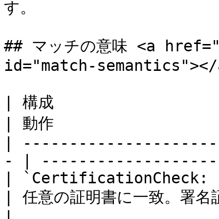
す。

## マッチの意味 <a href="#m
id="match-semantics"></a
| 構成                                                
| 動作                  
| ---------------------
- | -------------------
| `CertificationCheck: ["*"]`            
| 任意の証明書に一致。署名証明書を問わずポリ
|
