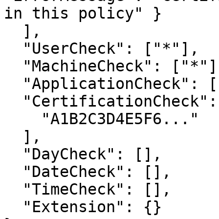
in this policy" }

  ],

  "UserCheck": ["*"],

  "MachineCheck": ["*"],

  "ApplicationCheck": ["*"],

  "CertificationCheck": [

    "A1B2C3D4E5F6..."

  ],

  "DayCheck": [],

  "DateCheck": [],

  "TimeCheck": [],

  "Extension": {}
