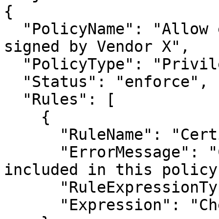
{

  "PolicyName": "Allow elevation for binaries 
signed by Vendor X",

  "PolicyType": "PrivilegeElevation",

  "Status": "enforce",

  "Rules": [

    {

      "RuleName": "CertificateCheck",

      "ErrorMessage": "Certificate hash is not 
included in this policy"
      "RuleExpressionType": "BuiltInAction",

      "Expression": "CheckCertificate()"
