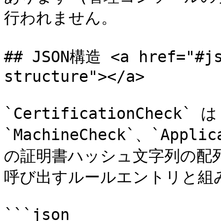
行われません。

## JSON構造 <a href="#js
structure"></a>

`CertificationCheck` は
`MachineCheck`、`App
の証明書ハッシュ文字列の配列で、`
呼び出すルールエントリと組み
```json
