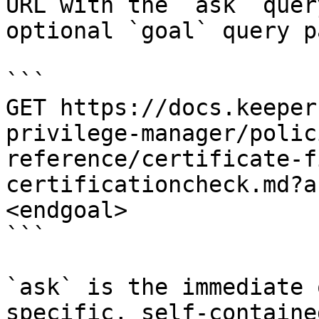
URL with the `ask` quer
optional `goal` query p
```

GET https://docs.keeper
privilege-manager/polic
reference/certificate-f
certificationcheck.md?a
<endgoal>

```

`ask` is the immediate 
specific, self-containe