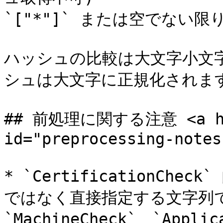
`["*"]` または空でない限り
ハッシュの比較は大文字小文
シュは大文字に正規化されます
## 前処理に関する注意 <a href
id="preprocessing-notes
* `CertificationCh
ではなく直接指定する文字列です。
`MachineCheck`、`Appli