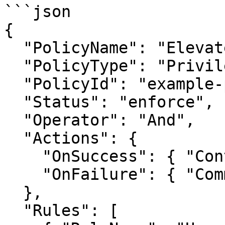
```json

{

  "PolicyName": "Elevate Vendor X installers",

  "PolicyType": "PrivilegeElevation",

  "PolicyId": "example-policy-id",

  "Status": "enforce",

  "Operator": "And",

  "Actions": {

    "OnSuccess": { "Controls": ["ALLOW"] },

    "OnFailure": { "Command": "" }

  },

  "Rules": [
