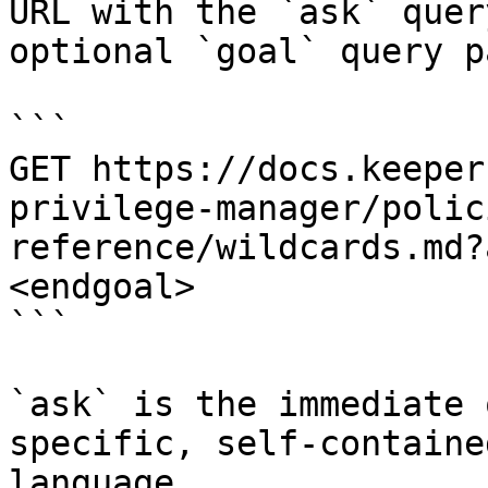
URL with the `ask` quer
optional `goal` query p
```

GET https://docs.keeper
privilege-manager/polic
reference/wildcards.md?
<endgoal>

```

`ask` is the immediate 
specific, self-containe
language.
