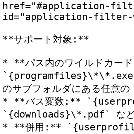
href="#application-filt
id="application-filter-
**サポート対象:**

* **パス内のワイルドカード:
`{programfiles}\*\*.
のサブフォルダにある任意の `.
* **パス変数:** `{userpro
`{downloads}\*.pdf` など
* **併用:** `{userpro