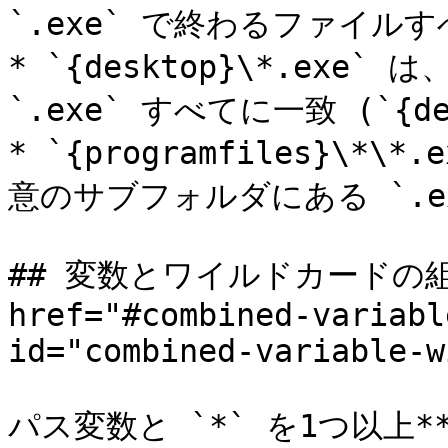
`.exe` で終わるファイルす
* `{desktop}\*.ex
`.exe` すべてに一致 (`{d
* `{programfiles}\*\*
意のサブフォルダにある `.ex
## 変数とワイルドカードの組
href="#combined-variabl
id="combined-variable-w
パス変数と `*` を1つ以上