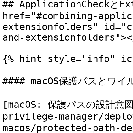
## ApplicationCheckとEx
href="#combining-applic
extensionfolders" id="c
and-extensionfolders"></
{% hint style="info" ic
#### macOS保護パスとワ
[macOS: 保護パスの設計意図](/
privilege-manager/deplo
macos/protected-path-