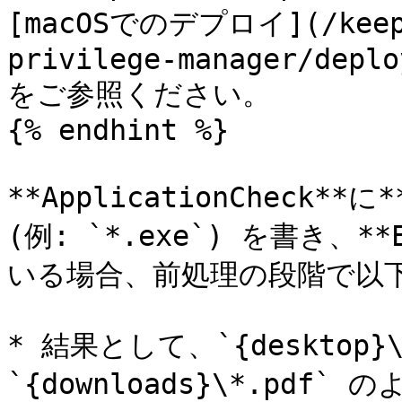
[macOSでのデプロイ](/keepe
privilege-manager/deplo
をご参照ください。

{% endhint %}

**ApplicationCheck
(例: `*.exe`) を書き、**
いる場合、前処理の段階で以下
* 結果として、`{desktop}\*
`{downloads}\*.pd