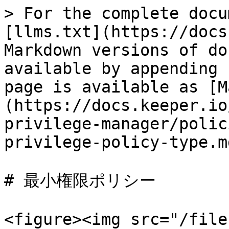
> For the complete docu
[llms.txt](https://docs
Markdown versions of do
available by appending 
page is available as [M
(https://docs.keeper.io
privilege-manager/polic
privilege-policy-type.md
# 最小権限ポリシー

<figure><img src="/file