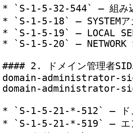
* `S-1-5-32-544` –
* `S-1-5-18` – SYSTEM
* `S-1-5-19` – LOCAL SE
* `S-1-5-20` – NETWORK 
#### 2. ドメイン管理者SIDパ
domain-administrator-si
domain-administrator-si
* `S-1-5-21-*-512`
* `S-1-5-21-*-519