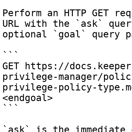
Perform an HTTP GET req
URL with the `ask` quer
optional `goal` query p
```

GET https://docs.keeper
privilege-manager/polic
privilege-policy-type.m
<endgoal>

```

`ask` is the immediate 