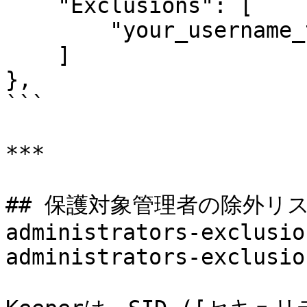
    "Exclusions": [

        "your_username_to_exclude"

    ]

},

```

***

## 保護対象管理者の除外リスト <
administrators-exclusio
administrators-exclusio