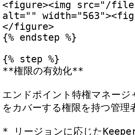
<figure><img src="/file
alt="" width="563"><fig
</figure>

{% endstep %}

{% step %}

**権限の有効化**

エンドポイント特権マネージ
をカバーする権限を持つ管理者
* リージョンに応じたKeep