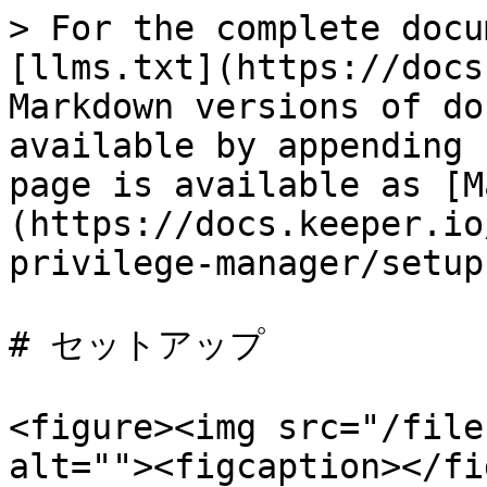
> For the complete docu
[llms.txt](https://docs
Markdown versions of do
available by appending 
page is available as [M
(https://docs.keeper.io
privilege-manager/setup
# セットアップ

<figure><img src="/file
alt=""><figcaption></fi