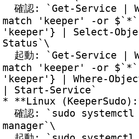
  確認: `Get-Service | Where-Object {$`*`.Name -
match 'keeper' -or $`*`
'keeper'} | Select-Obje
Status`\

  起動: `Get-Service | Where-Object {$`*`.Name -
match 'keeper' -or $`*`
'keeper'} | Where-Objec
| Start-Service`

* **Linux (KeeperSudo):*
  確認: `sudo systemctl status keeper-privilege-
manager`\

  起動: `sudo systemctl start keeper-privilege-