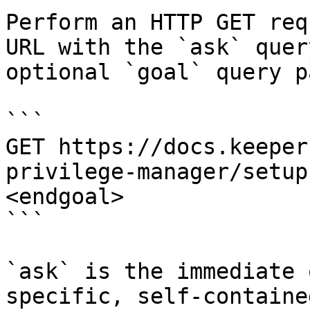
Perform an HTTP GET req
URL with the `ask` quer
optional `goal` query p
```

GET https://docs.keeper
privilege-manager/setup
<endgoal>

```

`ask` is the immediate 
specific, self-containe