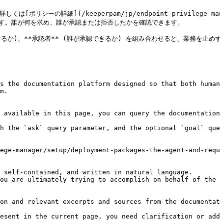
リシーの詳細](/keeperpam/jp/endpoint-privilege-mana
きます。誰が何を求め、誰が承認または拒否したかを確認できます。

要するか)、**承認者** (誰が承認できるか) を組み合わせると、業務を止
s the documentation platform designed so that both human
m.

 available in this page, you can query the documentation
h the `ask` query parameter, and the optional `goal` que
ege-manager/setup/deployment-packages-the-agent-and-requ
 self-contained, and written in natural language.

ou are ultimately trying to accomplish on behalf of the 
on and relevant excerpts and sources from the documentat
esent in the current page, you need clarification or add