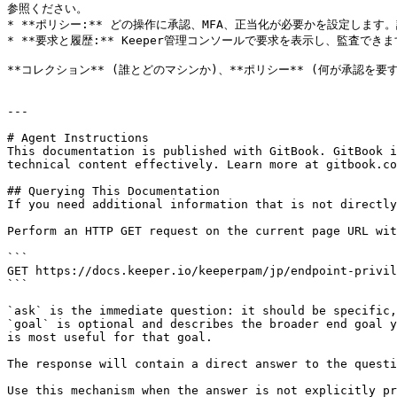
参照ください。

* **ポリシー:** どの操作に承認、MFA、正当化が必要かを設定します。詳しくは[ポ
* **要求と履歴:** Keeper管理コンソールで要求を表示し、監査で
**コレクション** (誰とどのマシンか)、**ポリシー** (何が承認を
---

# Agent Instructions

This documentation is published with GitBook. GitBook i
technical content effectively. Learn more at gitbook.co
## Querying This Documentation

If you need additional information that is not directly
Perform an HTTP GET request on the current page URL wit
```

GET https://docs.keeper.io/keeperpam/jp/endpoint-privil
```

`ask` is the immediate question: it should be specific,
`goal` is optional and describes the broader end goal y
is most useful for that goal.

The response will contain a direct answer to the questi
Use this mechanism when the answer is not explicitly pr