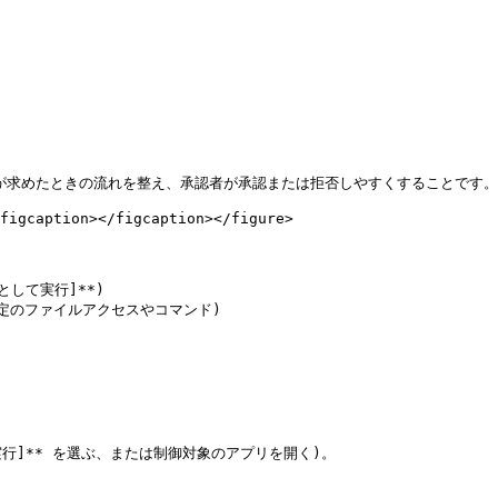
ーが求めたときの流れを整え、承認者が承認または拒否しやすくすることです。

figcaption></figcaption></figure>

して実行]**)

定のファイルアクセスやコマンド)

実行]** を選ぶ、または制御対象のアプリを開く)。
