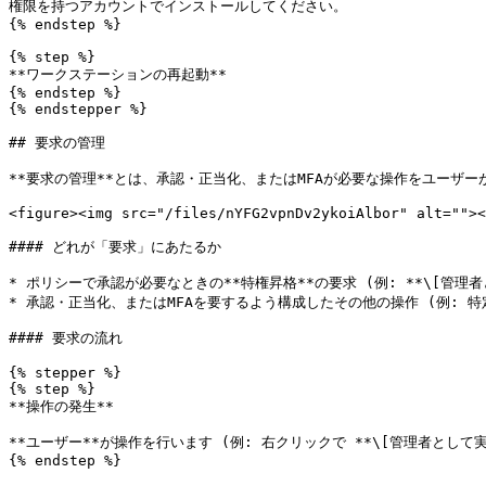
権限を持つアカウントでインストールしてください。

{% endstep %}

{% step %}

**ワークステーションの再起動**

{% endstep %}

{% endstepper %}

## 要求の管理

**要求の管理**とは、承認・正当化、またはMFAが必要な操作をユーザ
<figure><img src="/files/nYFG2vpnDv2ykoiAlbor" alt=""><
#### どれが「要求」にあたるか

* ポリシーで承認が必要なときの**特権昇格**の要求 (例: **\[管理者と
* 承認・正当化、またはMFAを要するよう構成したその他の操作 (例: 特
#### 要求の流れ

{% stepper %}

{% step %}

**操作の発生**

**ユーザー**が操作を行います (例: 右クリックで **\[管理者として
{% endstep %}
