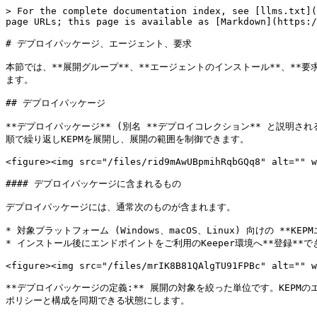
> For the complete documentation index, see [llms.txt](
page URLs; this page is available as [Markdown](https:/
# デプロイパッケージ、エージェント、要求

本節では、**展開グループ**、**エージェントのインストール**、**要
ます。

## デプロイパッケージ

**デプロイパッケージ** (別名 **デプロイコレクション** と説明さ
順で繰り返しKEPMを展開し、展開の範囲を制御できます。

<figure><img src="/files/rid9mAwUBpmihRqbGQq8" alt="" w
#### デプロイパッケージに含まれるもの

デプロイパッケージには、通常次のものが含まれます。

* 対象プラットフォーム (Windows、macOS、Linux) 向けの **KE
* インストール後にエンドポイントをご利用のKeeper環境へ**登録**で
<figure><img src="/files/mrIK8B81QAlgTU91FPBc" alt="" w
**デプロイパッケージの定義:** 展開の対象を絞った単位です。KEP
ポリシーと構成を同期できる状態にします。
