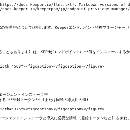
https://docs.keeper.io/llms.txt). Markdown versions of d
/docs.keeper.io/keeperpam/jp/endpoint-privilege-manager/
求の管理**について説明します。Keeperエンドポイント特権マネージャー
れることもあります) は、KEPMがエンドポイントに**何をインストールする
idth="563"><figcaption></figcaption></figure>

PMエージェントインストーラ**

きる **登録トークン** (または同等の導入用の値)

idth="375"><figcaption></figcaption></figure>

Mのエージェントインストーラと導入に必要な情報 (登録トークンなど) を