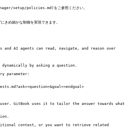
ger/setup/policies.md)をご参照ください。

めずにきめ細かな制御を実現できます。

s and AI agents can read, navigate, and reason over 
 dynamically by asking a question.

ry parameter:

ests.md?ask=<question>&goal=<endgoal>

user. GitBook uses it to tailor the answer towards what 
ion.

itional context, or you want to retrieve related 