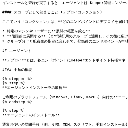
インストールと登録が完了すると、エージェントは Keeper管理コンソ
#### スコープとして決まること (デプロイコレクション)

ここでいう「コレクション」は、**どのエンドポイントにデプロイを届ける
* 特定のマシンやユーザーに**展開の範囲を絞る**

* **段階的に展開する** (まず試行用のグループに適用し、その後に広げる
* グループ分けと配布先の指定に合わせて、登録後のエンドポイントが**
## エージェント

**デプロイ**とは、各エンドポイントにKeeperエンドポイント特権マ
#### 手順の概要

{% stepper %}

{% step %}

**エージェントインストーラの取得**

ご利用のプラットフォーム (Windows、Linux、macOS) 向けの*
{% endstep %}

{% step %}

**エージェントのインストール**

通常お使いの展開手段 (例: GPO、MDM、スクリプト、手動インストール