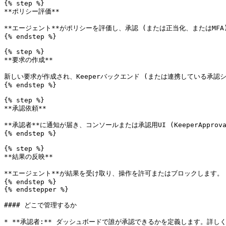
{% step %}

**ポリシー評価**

**エージェント**がポリシーを評価し、承認 (または正当化、またはMFA
{% endstep %}

{% step %}

**要求の作成**

新しい要求が作成され、Keeperバックエンド (または連携している承認シ
{% endstep %}

{% step %}

**承認依頼**

**承認者**に通知が届き、コンソールまたは承認用UI (KeeperAppro
{% endstep %}

{% step %}

**結果の反映**

**エージェント**が結果を受け取り、操作を許可またはブロックします。

{% endstep %}

{% endstepper %}

#### どこで管理するか

* **承認者:** ダッシュボードで誰が承認できるかを定義します。詳しくは[承認者の作成](