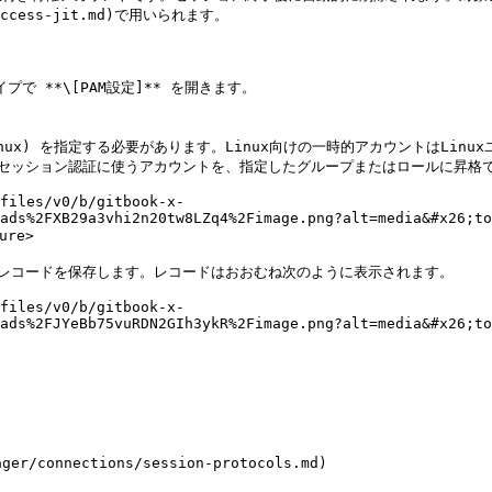
e-access-jit.md)で用いられます。

で **\[PAM設定]** を開きます。

ると、セッション認証に使うアカウントを、指定したグループまたはロールに昇
files/v0/b/gitbook-x-
ads%2FXB29a3vhi2n20tw8LZq4%2Fimage.png?alt=media&#x26;to
re>

じ、レコードを保存します。レコードはおおむね次のように表示されます。

files/v0/b/gitbook-x-
ads%2FJYeBb75vuRDN2GIh3ykR%2Fimage.png?alt=media&#x26;to
r/connections/session-protocols.md)
