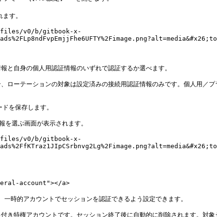
ます。

files/v0/b/gitbook-x-
ads%2FLp8ndFvpEmjjFhe6UFTY%2Fimage.png?alt=media&#x26;to
報と自身の個人用認証情報のいずれで認証するか選べます。

、ローテーションの対象は設定済みの接続用認証情報のみです。個人用／プラ
ードを保存します。

報を選ぶ画面が表示されます。

files/v0/b/gitbook-x-
ads%2FfKTraz1JIpCSrbnvg2Lg%2Fimage.png?alt=media&#x26;to
ral-account"></a>

は、一時的アカウントでセッションを認証できるよう設定できます。

付き特権アカウントです。セッション終了後に自動的に削除されます。対象