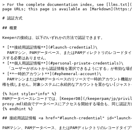
> For the complete documentation index, see [llms.txt](
page URLs; this page is available as [Markdown](https:/
# 認証方式

## 概要

Keeperの接続は、以下のいずれかの方法で認証できます。

* [**接続用認証情報**](#launch-credential)\

  PAMマシン、PAMデータベース、またはPAMディレクトリのレコードタイプに直接設定された「接続用認証情報」により、ターゲットへのセッションが認証されます。ユーザーが接続を開始するうえで、当該認証情報へアクセ
スする必要はありません。

* [**個人用認証情報**](#personal-private-credentials)\

  「ユーザーがボルトから認証情報を選択できるようにする」が有効な場合、ユーザーは自身のKeeperボルトに安全に保存した個人用またはプライベートな認証情報で、ターゲットへのセッションを認証できます。

* [**一時的アカウント**](#ephemeral-account)\

  PAMマシンまたはPAMデータベースのリソースで一時的アカウント機能が有効な場合、セッション専用の、システムが生成する時間制限付きの特権アカウントが作成されます。セッション終了後に自動的に削除され、常設の特
権を残しません。対象システムに永続的なアカウントを置かない[ジャストインタイムアクセス]
{% hint style="info" %}

PAMデータベースレコードでは、[KeeperDB](/keeperpam/jp/privileged
proxy.md)経由でデータベースにアクセスを開始する場合も、同じ認証方
{% endhint %}

## 接続用認証情報 <a href="#launch-credential" id="launch-c
PAMマシン、PAMデータベース、またはPAMディレクトリのレコードタ