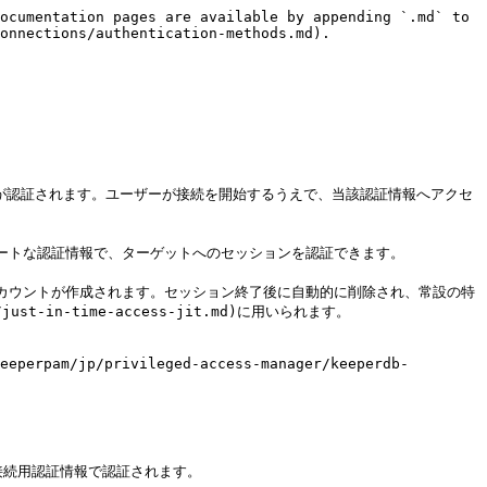
ocumentation pages are available by appending `.md` to 
onnections/authentication-methods.md).

t-in-time-access-jit.md)に用いられます。

perpam/jp/privileged-access-manager/keeperdb-
続用認証情報で認証されます。
