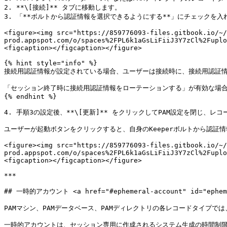
2. **\[接続]** タブに移動します。

3. 「**ボルトから認証情報を選択できるようにする**」にチェックを入れ
<figure><img src="https://859776093-files.gitbook.io/~/
prod.appspot.com/o/spaces%2FPL6k1aGsLiFiiJ3Y7zCl%2Fuplo
<figcaption></figcaption></figure>

{% hint style="info" %}

接続用認証情報が設定されている場合、ユーザーは接続時に、接続用認証情
「セッション終了時に接続用認証情報をローテーションする」が有効な場合
{% endhint %}

4. 手順3の設定後、**\[更新]** をクリックしてPAM設定を閉じ、レコ
ユーザーが起動ボタンをクリックすると、自身のKeeperボルトから認証情
<figure><img src="https://859776093-files.gitbook.io/~/
prod.appspot.com/o/spaces%2FPL6k1aGsLiFiiJ3Y7zCl%2Fuplo
<figcaption></figcaption></figure>

***

## 一時的アカウント <a href="#ephemeral-account" id="epheme
PAMマシン、PAMデータベース、PAMディレクトリの各レコードタイプで
一時的アカウントは、セッション専用に作成されるシステム生成の時間制限