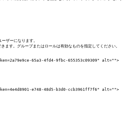
格できます。グループまたはロールは有効なものを指定してください。

ken=2a79e9ce-65a3-4fd4-9fbc-655353c09309" alt="">
ken=4e4d8901-e748-48d5-b3d0-ccb3961ff7f6" alt="">