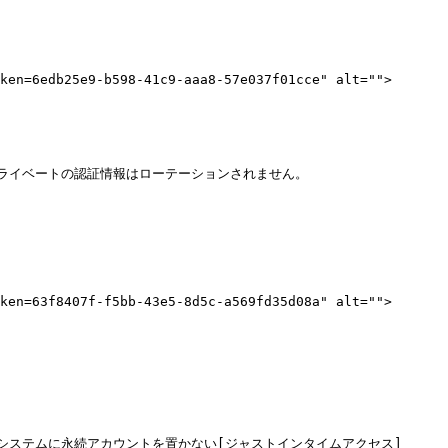
ken=6edb25e9-b598-41c9-aaa8-57e037f01cce" alt="">
イベートの認証情報はローテーションされません。

ken=63f8407f-f5bb-43e5-8d5c-a569fd35d08a" alt="">
システムに永続アカウントを置かない[ジャストインタイムアクセス]