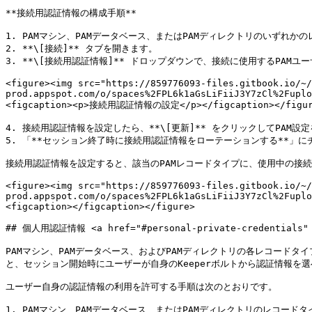
**接続用認証情報の構成手順**

1. PAMマシン、PAMデータベース、またはPAMディレクトリのいずれかのレ
2. **\[接続]** タブを開きます。

3. **\[接続用認証情報]** ドロップダウンで、接続に使用するPAMユ
<figure><img src="https://859776093-files.gitbook.io/~/
prod.appspot.com/o/spaces%2FPL6k1aGsLiFiiJ3Y7zCl%2Fuplo
<figcaption><p>接続用認証情報の設定</p></figcaption></figur
4. 接続用認証情報を設定したら、**\[更新]** をクリックしてPAM設
5. 「**セッション終了時に接続用認証情報をローテーションする**」
接続用認証情報を設定すると、該当のPAMレコードタイプに、使用中の接続
<figure><img src="https://859776093-files.gitbook.io/~/
prod.appspot.com/o/spaces%2FPL6k1aGsLiFiiJ3Y7zCl%2Fuplo
<figcaption></figcaption></figure>

## 個人用認証情報 <a href="#personal-private-credentials" id
PAMマシン、PAMデータベース、およびPAMディレクトリの各レコード
と、セッション開始時にユーザーが自身のKeeperボルトから認証情報を選
ユーザー自身の認証情報の利用を許可する手順は次のとおりです。

1. PAMマシン、PAMデータベース、またはPAMディレクトリのレコードタイプ