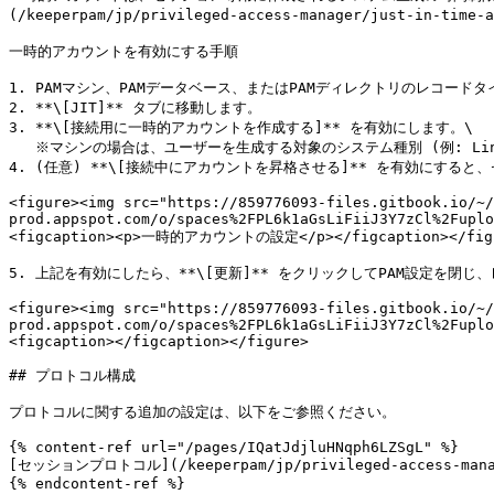
(/keeperpam/jp/privileged-access-manager/just-in-tim
一時的アカウントを有効にする手順

1. PAMマシン、PAMデータベース、またはPAMディレクトリのレコードタイプ
2. **\[JIT]** タブに移動します。

3. **\[接続用に一時的アカウントを作成する]** を有効にします。\

   ※マシンの場合は、ユーザーを生成する対象のシステム種別 (例: Linux) を指定する必要があります。Linux向けの一時的アカウントはLinuxユーザーになります。

4. (任意) **\[接続中にアカウントを昇格させる]** を有効にす
<figure><img src="https://859776093-files.gitbook.io/~/
prod.appspot.com/o/spaces%2FPL6k1aGsLiFiiJ3Y7zCl%2Fuplo
<figcaption><p>一時的アカウントの設定</p></figcaption></figu
5. 上記を有効にしたら、**\[更新]** をクリックしてPAM設定を閉
<figure><img src="https://859776093-files.gitbook.io/~/
prod.appspot.com/o/spaces%2FPL6k1aGsLiFiiJ3Y7zCl%2Fuplo
<figcaption></figcaption></figure>

## プロトコル構成

プロトコルに関する追加の設定は、以下をご参照ください。

{% content-ref url="/pages/IQatJdjluHNqph6LZSgL" %}

[セッションプロトコル](/keeperpam/jp/privileged-access-manage
{% endcontent-ref %}
