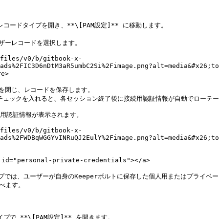
コードタイプを開き、**\[PAM設定]** に移動します。

ーザーレコードを選択します。

files/v0/b/gitbook-x-
ads%2FIC3D6nDtM3aR5umbC2Si%2Fimage.png?alt=media&#x26;to
e>

定を閉じ、レコードを保存します。

にチェックを入れると、各セッション終了後に接続用認証情報が自動でローテー
用認証情報が表示されます。

files/v0/b/gitbook-x-
ads%2FWDBqWGGYvINRuQJ2EulY%2Fimage.png?alt=media&#x26;to
="personal-private-credentials"></a>

タイプでは、ユーザーが自身のKeeperボルトに保存した個人用またはプライ
べます。

で **\[PAM設定]** を開きます。
