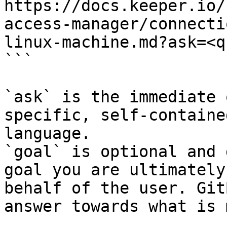
https://docs.keeper.io/
access-manager/connecti
linux-machine.md?ask=<q
```

`ask` is the immediate 
specific, self-containe
language.

`goal` is optional and 
goal you are ultimately
behalf of the user. Git
answer towards what is 