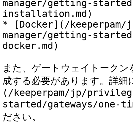
manager/getting-started
installation.md)

* [Docker](/keeperpam/j
manager/getting-started
docker.md)

また、ゲートウェイトークンを
成する必要があります。詳細
(/keeperpam/jp/privileg
started/gateways/one-
ださい。
