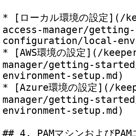
* [ローカル環境の設定](/keep
access-manager/getting-
configuration/local-env
* [AWS環境の設定](/keeperp
manager/getting-started
environment-setup.md)

* [Azure環境の設定](/keepe
manager/getting-started
environment-setup.md)

## 4. PAMマシンおよびP