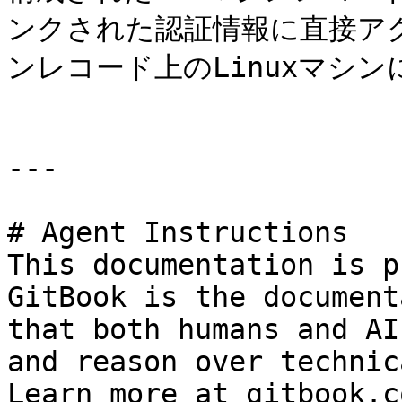
ンクされた認証情報に直接アク
ンレコード上のLinuxマシン
---

# Agent Instructions

This documentation is p
GitBook is the document
that both humans and AI
and reason over technic
Learn more at gitbook.co