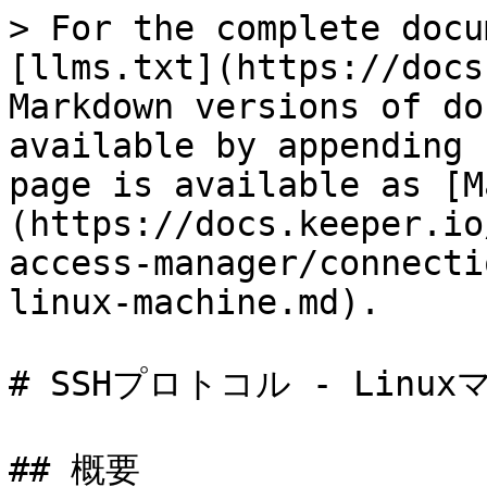
> For the complete docu
[llms.txt](https://docs
Markdown versions of do
available by appending 
page is available as [M
(https://docs.keeper.io
access-manager/connecti
linux-machine.md).

# SSHプロトコル - Linux
## 概要
