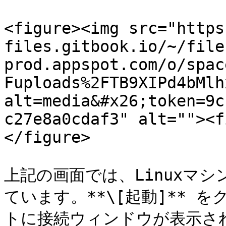
<figure><img src="https
files.gitbook.io/~/file
prod.appspot.com/o/spac
Fuploads%2FTB9XIPd4bMlh
alt=media&#x26;token=9c
c27e8a0cdaf3" alt=""><f
</figure>

上記の画面では、Linuxマシ
ています。**\[起動]**
トに接続ウィンドウが表示さ