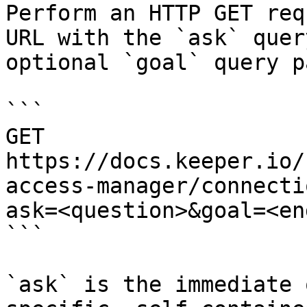
Perform an HTTP GET req
URL with the `ask` quer
optional `goal` query p
```

GET 
https://docs.keeper.io/
access-manager/connecti
ask=<question>&goal=<en
```

`ask` is the immediate 