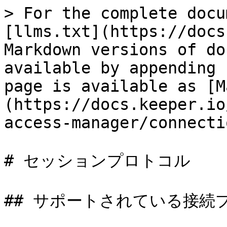
> For the complete docu
[llms.txt](https://docs
Markdown versions of do
available by appending 
page is available as [M
(https://docs.keeper.io
access-manager/connecti
# セッションプロトコル

## サポートされている接続プ