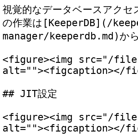
視覚的なデータベースアクセス、
の作業は[KeeperDB](/keepe
manager/keeperdb.md)
<figure><img src="/file
alt=""><figcaption></fi
## JIT設定

<figure><img src="/file
alt=""><figcaption></fi