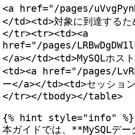
<a href="/pages/uVvgPy
</td><td>対象に到達する
</tr><tr><td><a 
href="/pages/LRBwDgDW
</a></td><td>MySQLホス
<td><a href="/pages/Lv
ー</a></td><td>セッシ
</tr></tbody></table>

{% hint style="info" %}

本ガイドでは、**MySQLデ