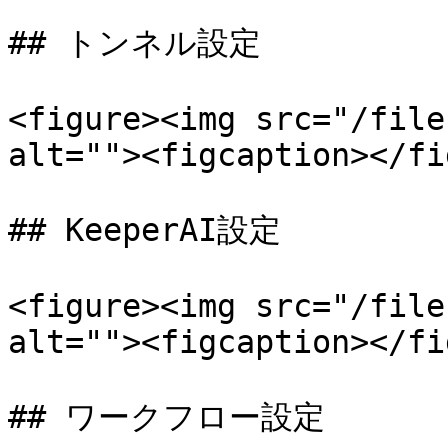
## トンネル設定

<figure><img src="/file
alt=""><figcaption></fi
## KeeperAI設定

<figure><img src="/file
alt=""><figcaption></fi
## ワークフロー設定
