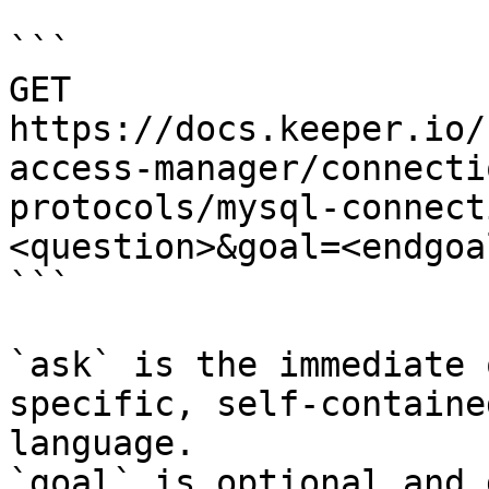
```

GET 
https://docs.keeper.io/
access-manager/connecti
protocols/mysql-connect
<question>&goal=<endgoal
```

`ask` is the immediate 
specific, self-containe
language.

`goal` is optional and 