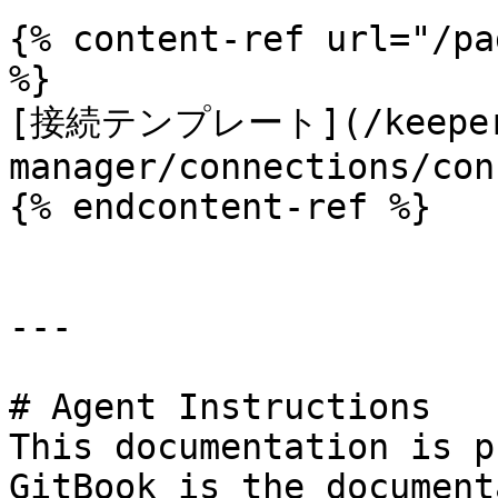
{% content-ref url="/pa
%}

[接続テンプレート](/keeperpa
manager/connections/con
{% endcontent-ref %}

---

# Agent Instructions

This documentation is p
GitBook is the document