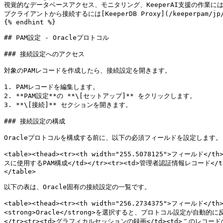
視覚的なデータベースアクセス、モニタリング、KeeperAI支援の作業には[Keep
プクライアントから接続するには[KeeperDB Proxy](/keeperpam/jp/pr
{% endhint %}

## PAM設定 - Oracleプロトコル

### 接続設定へのアクセス

対象のPAMレコードを作成したら、接続設定を開きます。

1. PAMレコードを編集します。

2. **PAM設定**の **\[セットアップ]** をクリックします。

3. **\[接続]** セクションを開きます。

### 接続設定の構成

Oracleプロトコルを構成する前に、以下の必須フィールドを設定します。

<table><thead><tr><th width="255.5078125">フィール
スに使用するPAM構成</td></tr><tr><td>管理者認証情報レコード</td><
</table>

以下の表は、Oracle固有の接続設定の一覧です。

<table><thead><tr><th width="256.2734375">フィールド<
<strong>Oracle</strong>を選択すると、プロトコル設定が自動的に反
</tr><tr><td>グラフィカルセッションの録画</td><td>このレコー