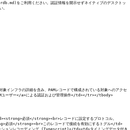
r/keeperdb.md)をご利用ください。認証情報を開示せずネイティブのデスクトッ
い。

M構成</td><td>対象インフラの詳細を含み、PAMレコードで構成されている対象へのアクセ
PAMユーザー</a>による認証および管理操作</td></tr></tbody>
td><td><strong>必須</strong><br>レコードに設定するプロトコル。
ong>必須</strong><br>このレコードで接続を有効にするトグル</td>
ションレコーディング (Typescript)</td><td>タイミングデータ付き