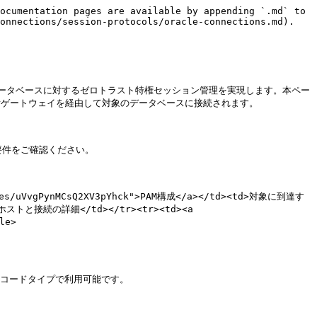
ocumentation pages are available by appending `.md` to 
onnections/session-protocols/oracle-connections.md).

じて、Oracleデータベースに対するゼロトラスト特権セッション管理を実現します。本ペー
perゲートウェイを経由して対象のデータベースに接続されます。

ている要件をご確認ください。

ages/uVvgPynMCsQ2XV3pYhck">PAM構成</a></td><td>対象に到達す
eホストと接続の詳細</td></tr><tr><td><a 
e>

e.md)レコードタイプで利用可能です。
