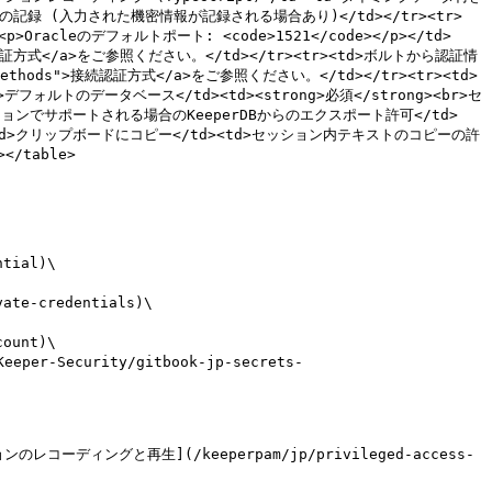
タの記録 (入力された機密情報が記録される場合あり)</td></tr><tr>
leのデフォルトポート: <code>1521</code></p></td>
接続認証方式</a>をご参照ください。</td></tr><tr><td>ボルトから認証情
thods">接続認証方式</a>をご参照ください。</td></tr><tr><td>
ルトのデータベース</td><td><strong>必須</strong><br>セ
ッションでサポートされる場合のKeeperDBからのエクスポート許可</td>
r><td>クリップボードにコピー</td><td>セッション内テキストのコピーの許
table>

tial)\

te-credentials)\

ount)\

グと再生](/keeperpam/jp/privileged-access-