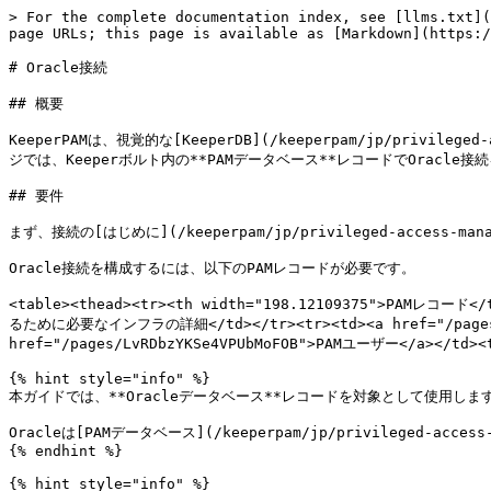
> For the complete documentation index, see [llms.txt](
page URLs; this page is available as [Markdown](https:/
# Oracle接続

## 概要

KeeperPAMは、視覚的な[KeeperDB](/keeperpam/jp/pri
ジでは、Keeperボルト内の**PAMデータベース**レコードでOrac
## 要件

まず、接続の[はじめに](/keeperpam/jp/privileged-access-m
Oracle接続を構成するには、以下のPAMレコードが必要です。

<table><thead><tr><th width="198.12109375">PAMレコード</
るために必要なインフラの詳細</td></tr><tr><td><a href="/pages/
href="/pages/LvRDbzYKSe4VPUbMoFOB">PAMユーザー</a></t
{% hint style="info" %}

本ガイドでは、**Oracleデータベース**レコードを対象として使用します
Oracleは[PAMデータベース](/keeperpam/jp/privileged-acces
{% endhint %}

{% hint style="info" %}
