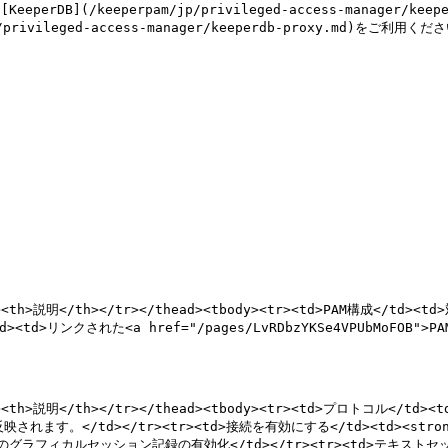
erDB](/keeperpam/jp/privileged-access-manage
ivileged-access-manager/keeperdb-proxy.md)をご利用くださ
ド</th><th>説明</th></tr></thead><tbody><tr><td>PA
td>リンクされた<a href="/pages/LvRDbzYKSe4VPUbMoFOB">
/th><th>説明</th></tr></thead><tbody><tr><td>プロトコル</
映されます。</td></tr><tr><td>接続を有効にする</td><td><str
ドのグラフィカルセッション記録の有効化</td></tr><tr><td>テキストセッ