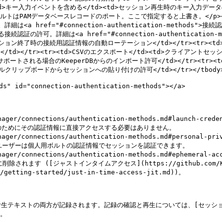
r><td>キー入力イベントを含める</td><td>セッション再生時のキー入力デー
トはPAMデータベースレコードのポート。ここで指定すると上書き。</p><p>Orac
は<a href="#connection-authentication-methods">
許可。詳細は<a href="#connection-authentication-me
了時の接続用認証情報の自動ローテーション</td></tr><tr><td>デフォ
d></tr><tr><td>CSVのエクスポート</td><td>クライアントセ
ンでサポートされる場合のKeeperDBからのインポート許可</td></tr><t
カルクリップボードからセッションへの貼り付けの許可</td></tr></tbody></
" id="connection-authentication-methods"></a>

er/connections/authentication-methods.md#launch-creden
er/connections/authentication-methods.md#personal-priva
er/connections/authentication-methods.md#ephemeral-acc
/getting-started/just-in-time-access-jit.md))。

トの両方が記録されます。記録の確認と再生については、[セッションのレコーディン
。
