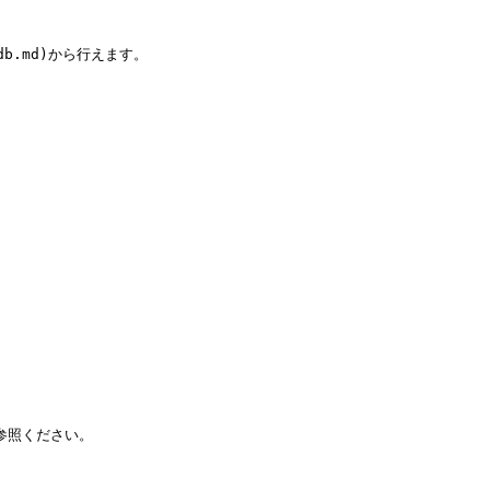
rdb.md)から行えます。

照ください。
