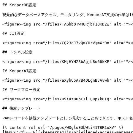
## KeeperDB設定

視覚的なデータベースアクセス、モニタリング、KeeperAI支援の作業は[KeeperDB]
<figure><img src="/files/TAGhb0TW4URjbF1BKD2w" alt=""><
## JIT設定

<figure><img src="/files/CQ23eJ7vQmYHrVjmXr9n" alt=""><
## トンネル設定

<figure><img src="/files/KMjHYHZSbAgjb8o66kKE" alt=""><
## KeeperAI設定

<figure><img src="/files/aXyhU5A7B4QLgnBvAvwh" alt=""><
## ワークフロー設定

<figure><img src="/files/U9iRz8ObEIlTQupYk8Tg" alt=""><
## 接続テンプレート

PAMレコードを接続テンプレートとして構成することもできます。ホスト
{% content-ref url="/pages/W0gluEUbWti41TBR1uXV" %}

[接続テンプレート](/keeperpam/jp/privileged-access-manager/c