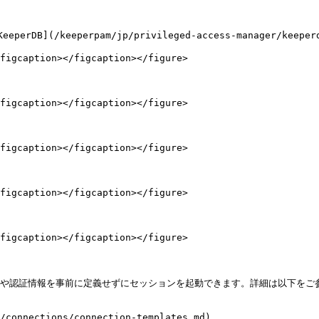
(/keeperpam/jp/privileged-access-manager/keepe
figcaption></figcaption></figure>

figcaption></figcaption></figure>

figcaption></figcaption></figure>

figcaption></figcaption></figure>

figcaption></figcaption></figure>

名や認証情報を事前に定義せずにセッションを起動できます。詳細は以下をご参
onnections/connection-templates.md)
