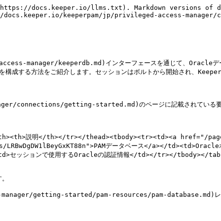
https://docs.keeper.io/llms.txt). Markdown versions of d
/docs.keeper.io/keeperpam/jp/privileged-access-manager/c
vileged-access-manager/keeperdb.md)インターフェースを通
le接続を構成する方法をご紹介します。セッションはボルトから開始され、Kee
anager/connections/getting-started.md)のページに記載され
th><th>説明</th></tr></thead><tbody><tr><td><a href="/p
LRBwDgDW1lBeyGxKT88n">PAMデータベース</a></td><td>Oracl
d><td>セッションで使用するOracleの認証情報</td></tr></tbody></tabl
。

s-manager/getting-started/pam-resources/pam-databas