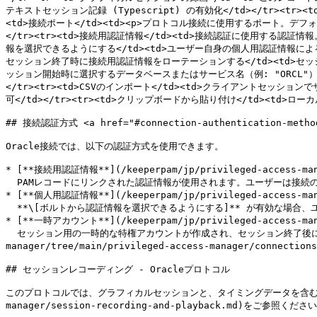
テキストセッション記録 (Typescript) の有効化</td></tr><t
<td>接続ポート</td><td><p>プロトコル接続に使用するポート。デフォル
</tr><tr><td>接続用認証情報</td><td>接続認証に使用する認証情報。詳細
報を選択できるようにする</td><td>ユーザー自身の個人用認証情報による接続認証の
セッション終了時に接続用認証情報をローテーションする</td><td>セッション終
ッション開始時に選択するデータベースまたはサービス名（例: "ORCL"）</t
</tr><tr><td>CSVのインポート</td><td>クライアントセッショ
可</td></tr><tr><td>クリップボードから貼り付け</td><td>ロー
## 接続認証方式 <a href="#connection-authentication-methods
Oracle接続では、以下の認証方式を使用できます。

* [**接続用認証情報**](/keeperpam/jp/privileged-access-manag
  PAMレコードにリンクされた認証情報が使用されます。ユーザーは接続のためにその認証情報に直接アクセスする必要はありません。

* [**個人用認証情報**](/keeperpam/jp/privileged-access-manag
  **\[ボルトから認証情報を選択できるようにする]** が有効な場合、ユーザーは個人用ボルトの認証情報でセッションを認証できます。

* [**一時アカウント**](/keeperpam/jp/privileged-access-manag
  セッション用の一時的な特権アカウントが作成され、セッション終了後に削除されます ([ジャストインタイムアクセス](https://github.com/Keeper-Security/gitbook-jp-secrets-
manager/tree/main/privileged-access-manager/connections
## セッションレコーディング - Oracleプロトコル

このプロトコルでは、グラフィカルセッションと、タイミングデータを含む生テキス
manager/session-recording-and-playback.md)をご参照ください