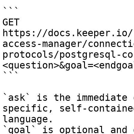
```

GET 
https://docs.keeper.io/
access-manager/connecti
protocols/postgresql-co
<question>&goal=<endgoal
```

`ask` is the immediate 
specific, self-containe
language.

`goal` is optional and 