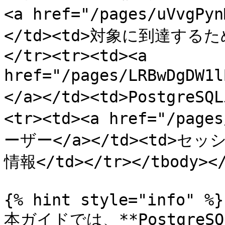
<a href="/pages/uVvgPy
</td><td>対象に到達する
</tr><tr><td><a 
href="/pages/LRBwDgDW
</a></td><td>Postgre
<tr><td><a href="/page
ーザー</a></td><td>セ
情報</td></tr></tbody></
{% hint style="info" %}

本ガイドでは、**Postgre