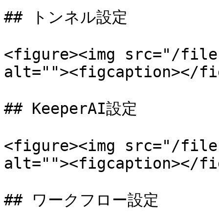
## トンネル設定

<figure><img src="/file
alt=""><figcaption></fi
## KeeperAI設定

<figure><img src="/file
alt=""><figcaption></fi
## ワークフロー設定
