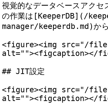
視覚的なデータベースアクセス、
の作業は[KeeperDB](/keepe
manager/keeperdb.md)
<figure><img src="/file
alt=""><figcaption></fi
## JIT設定

<figure><img src="/file
alt=""><figcaption></fi