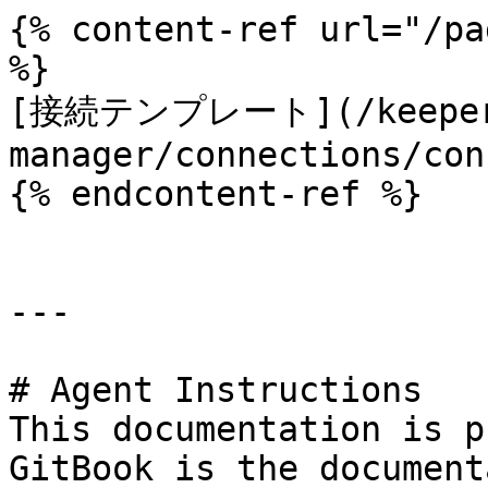
{% content-ref url="/pa
%}

[接続テンプレート](/keeperpa
manager/connections/con
{% endcontent-ref %}

---

# Agent Instructions

This documentation is p
GitBook is the document