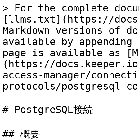
> For the complete docu
[llms.txt](https://docs
Markdown versions of do
available by appending 
page is available as [M
(https://docs.keeper.io
access-manager/connecti
protocols/postgresql-co
# PostgreSQL接続

## 概要
