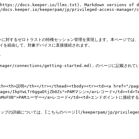
https://docs.keeper.io/llms.txt). Markdown versions of d
/docs.keeper.io/keeperpam/jp/privileged-access-manager/c
クチャに対するゼロトラストの特権セッション管理を実現します。本ページでは、Ke
ェイを経由して、対象デバイスに直接接続されます。



manager/connections/getting-started.md)」のページに記載
th><th>説明</th></tr></thead><tbody><tr><td><a href="/p
/pages/IkpYwLTr6ggaDtjZb0Zs">PAMマシン</a>レコード</
YKSe4VPUbMoFOB">PAMユーザー</a>レコード</td><td>エンドポイ
いては、[こちらのページ](/keeperpam/jp/privileged-access-