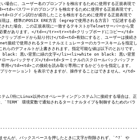
定できない場合に、ユーザー名のプロンプトを検出するために使用する正規表現で
現</td><td>パスワードのプロンプトを検出するために使用する正規表現です。
/td><td>ログイン試行が成功したことを検出するために使用する正規表現で
標準のPOSIX ERE方言 (egrepで使用される方言) で記述する必
。指定された場合、この正規表現に一致するテキストがTelnetサーバーから受
あります。</td></tr><tr><td>クリップボードにコピー</td>
>クリップボードから貼り付け</td><td>有効にすると、ユーザーは接続さ
>Telnet接続で使用されるターミナルエミュレーターのカラースキームを指定し
これらのデフォルトが上書きされます。指定可能な値は以下のとおりです。
n black: 黒い背景に緑の文字</li><li>white on black: 黒い背景
td>最大スクロールバックサイズ</td><td>ターミナルのスクロールバックバッファ
り専用</td><td>この接続を読み取り専用にするかどうかを指定します。
アプリケーション) を表示できますが、操作することはできません。</td>
テム(特にLinux以外のオペレーティングシステム)に接続する場合は、正
、`TERM` 環境変数で通知されるターミナルタイプを制御するためのパラ
-------------------------------------------------------
せんが、バックスペースを押したときに文字が削除されず、`^?` や 