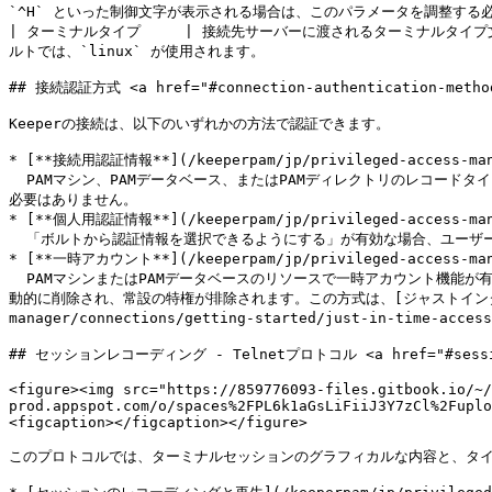
`^H` といった制御文字が表示される場合は、このパラメータを調整する必要が
| ターミナルタイプ     | 接続先サーバーに渡されるターミナルタイ
ルトでは、`linux` が使用されます。                             
## 接続認証方式 <a href="#connection-authentication-methods
Keeperの接続は、以下のいずれかの方法で認証できます。

* [**接続用認証情報**](/keeperpam/jp/privileged-access-manag
  PAMマシン、PAMデータベース、またはPAMディレクトリのレコードタイプに直接設定された「接続用認証情報」を使用して、ターゲットへのセッションが認証されます。ユーザーは接続のためにこの認証情報にアクセスする
必要はありません。

* [**個人用認証情報**](/keeperpam/jp/privileged-access-manag
  「ボルトから認証情報を選択できるようにする」が有効な場合、ユーザーは自分のKeeperボルトに安全に保存されている個人用またはプライベートの認証情報を使って、ターゲットへのセッションを認証できます。

* [**一時アカウント**](/keeperpam/jp/privileged-access-manag
  PAMマシンまたはPAMデータベースのリソースで一時アカウント機能が有効になっている場合、セッション専用の、システムが生成する時間制限付きの特権アカウントが作成されます。このアカウントはセッション終了後に自
動的に削除され、常設の特権が排除されます。この方式は、[ジャストインタイムアクセス](htt
manager/connections/getting-started/just-in-ti
## セッションレコーディング - Telnetプロトコル <a href="#session-re
<figure><img src="https://859776093-files.gitbook.io/~/
prod.appspot.com/o/spaces%2FPL6k1aGsLiFiiJ3Y7zCl%2Fuplo
<figcaption></figcaption></figure>

このプロトコルでは、ターミナルセッションのグラフィカルな内容と、タイ