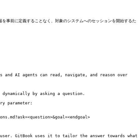
報を事前に定義することなく、対象のシステムへのセッションを開始するた
s and AI agents can read, navigate, and reason over 
 dynamically by asking a question.

ry parameter:

ons.md?ask=<question>&goal=<endgoal>

user. GitBook uses it to tailor the answer towards what 