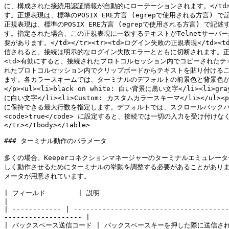
に、構成された接続用認証情報が自動的にローテーションされます。</td><
す。正規表現は、標準のPOSIX ERE方言 (egrepで使用される方言) 
正規表現は、標準のPOSIX ERE方言 (egrepで使用される方言) で記
す。指定された場合、この正規表現に一致するテキストがTelnetサーバー
要があります。</td></tr><tr><td>ログイン失敗の正規表現</
信されると、接続は明示的なログイン失敗エラーとともに切断されます。正規表現は、
<td>有効にすると、接続されたプロトコルセッション内でコピーされたテキス
れたプロトコルセッション内でクリップボードからテキストを貼り付けることができ
ます。各カラースキームでは、ターミナルのデフォルトの前景色と背景色
</p><ul><li>black on white: 白い背景に黒い文字</li><li>g
に白い文字</li><li>Custom: カスタムカラースキーマ</li></ul>
に保持できる最大行数を指定します。デフォルトでは、スクロールバックバッファ
<code>true</code> に設定すると、接続では一切の入力を受け
</tr></tbody></table>

### ターミナル動作のパラメータ

多くの場合、Keeperコネクションマネージャーのターミナルエミュレー
しく動作させるためにターミナルの挙動を調整する必要があることがあります。
メータが用意されています。

| フィールド        | 説明                                                                                                                                                                       
|

| ------------ | --------------------------------------
------------------- |

| バックスペース送信コード | バックスペースキーを押した際に送信さ