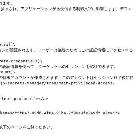
ます。 |

として参照され、アプリケーションが送受信する制御文字に影響します。デフォ
tial)\

te-credentials)\

ount)\

ets-manager/tree/main/privileged-access-


net-protocol"></a>

ken=9df5f847-89d6-4f64-91b4-7f96e9fe249d" alt="">
下のページをご覧ください。
