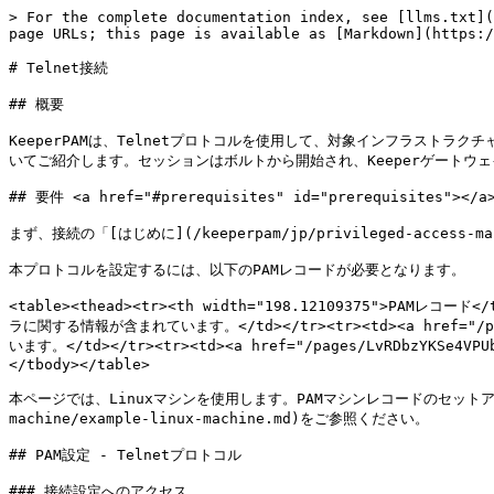
> For the complete documentation index, see [llms.txt](
page URLs; this page is available as [Markdown](https:/
# Telnet接続

## 概要

KeeperPAMは、Telnetプロトコルを使用して、対象インフラストラ
いてご紹介します。セッションはボルトから開始され、Keeperゲートウ
## 要件 <a href="#prerequisites" id="prerequisites"></a>
まず、接続の「[はじめに](/keeperpam/jp/privileged-access-
本プロトコルを設定するには、以下のPAMレコードが必要となります。

<table><thead><tr><th width="198.12109375">PAMレコード</
ラに関する情報が含まれています。</td></tr><tr><td><a href="
います。</td></tr><tr><td><a href="/pages/LvRDbz
</tbody></table>

本ページでは、Linuxマシンを使用します。PAMマシンレコードのセットアップの詳細につ
machine/example-linux-machine.md)をご参照ください。

## PAM設定 - Telnetプロトコル

### 接続設定へのアクセス
