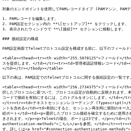
対象のエンドポイントを使用してPAMレコードタイプ (PAMマシン、PAMデ
1. PAMレコードを編集します。

2. PAM設定セクション内の **\[セットアップ]** をクリックします。

3. 表示されたウィンドウで **\[接続]** セクションに移動します。

### 接続設定の構成

PAM設定画面でTelnetプロトコル設定を構成する前に、以下のフィールドを
<table><thead><tr><th width="255.5078125">フィール
スを提供します。</td></tr><tr><td>管理者認証情報レコード</td><
</td></tr></tbody></table>

以下の表は、PAM設定でのTelnetプロトコルに関する接続設定の一覧です。
<table><thead><tr><th width="256.2734375">フィールド<
択したプロトコルに基づいて、プロトコル設定が自動的に反映されます。本ページでは、
コードで接続を有効にするには、このトグルをオンにします。</td></tr
</tr><tr><td>テキストセッションレコーディング (Typescript)
ントを含める</td><td>有効にすると、セッション再生時に個別のキー入
続ポート</td><td><p>選択したプロトコル接続を確立するために
きされます。</p><p>Telnetの場合、ポートは23です。</p></td><
authentication-methods">こちら</a>を参照。</td>
す。詳しくは<a href="#connection-authentication-m