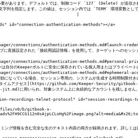
あります。デフォルトでは、制御コード `127` (Delete) が送信され
プ文字列を指定します。この値は、セッション内では `TERM` 環境変数
                            |

" id="connection-authentication-methods"></a>

er/connections/authentication-methods.md#launch-creden
er/connections/authentication-methods.md#personal-priva
er/connections/authentication-methods.md#ephemeral-acc
ps://github.com/Keeper-Security/gitbook-jp-secr
me-access-jit.md)に用いられ、対象システム上に永続的なアカウントを残しません。
cordings-telnet-protocol" id="session-recordings-tel
files/v0/b/gitbook-x-
ads%2FH9CCG112n0sAjpLCLoHg%2Fimage.png?alt=media&#x26;to
ミング情報を含む完全な生のテキスト内容の両方が録画されます。詳しくは以