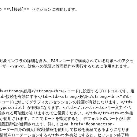
**\[接続]** セクションに移動します。

M構成</td><td>対象インフラの詳細を含み、PAMレコードで構成されている対象へのアクセ
OB">PAMユーザー</a>で、対象への認証と管理操作を実行するために使用されます。
/td><td><strong>必須</strong><br>レコードに設定するプロトコルです。選
有効にする</td><td><strong>必須</strong><br>このレ
このレコードに対してグラフィカルセッションの録画が有効になります。</td>
escript) が有効になります。</td></tr><tr><td>キー入力イベ
る可能性がありますのでご留意ください。</td></tr><tr><td>接
ト値が使用されます。ここでポートを指定すると、デフォルトのポートが上書
認証情報が使用されます。詳しくは<a href="#connection-
有効にすると、ユーザー自身の個人用認証情報を使用して接続を認証できるようになりま
に接続用認証情報をローテーションする</td><td>有効にすると、セッション終了時