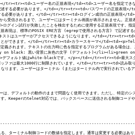
/tr><tr><td>ユーザー名の正規表現</td><td>ユーザー名を指
で記述する必要があります。</td></tr><tr><td>パスワードの正規表
述する必要があります。</td></tr><tr><td>ログイン成功の正規表現<
から受信されるまで、ユーザーにはターミナル画面が表示されません。正規表現は、
td><td>ログイン試行が失敗したことを検出するために使用する正規表現です
標準のPOSIX ERE方言 (egrepで使用される方言) で記述する必要が
トはユーザーがアクセスできるようになります。</td></tr><tr><td
ます。</td></tr><tr><td>カラースキーマ</td><td><p
が定義されます。テキストの出力時に色を指定するプログラムがある場合は、
ray on black: 黒い背景に灰色の文字 (デフォルト)</li><li>green o
<p>デフォルト値はwhite-blackです。</p></td></tr><tr><
は最大1000行に制限されています。</td></tr><tr><td>読み取
付けなくなります。ユーザーはターミナル (またはターミナル内で実行されている
ターは、デフォルトの動作のままで問題なく使用できます。ただし、特定のシス
Keeperのtelnet対応では、バックスペースに送信される制御コードや
--------------------------------------------------------
れる、ターミナル制御コードの数値を指定します。通常は変更する必要はありま