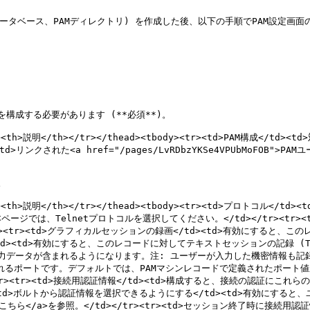
ータベース、PAMディレクトリ) を作成した後、以下の手順でPAM設定画面の 
構成する必要があります (**必須**)。

ド</th><th>説明</th></tr></thead><tbody><tr><td>PA
td>リンクされた<a href="/pages/LvRDbzYKSe4VPUbMoF


/th><th>説明</th></tr></thead><tbody><tr><td>プロトコル<
Telnetプロトコルを選択してください。</td></tr><tr><td>接続を
><tr><td>グラフィカルセッションの録画</td><td>有効にすると、
</td><td>有効にすると、このレコードに対してテキストセッションの記録 (Typ
力データが含まれるようになります。注: ユーザーが入力した機密情報も記録され
使用されるポートです。デフォルトでは、PAMマシンレコードで定義されたポー
/tr><tr><td>接続用認証情報</td><td>構成すると、接続の認証にこれらの
</tr><tr><td>ボルトから認証情報を選択できるようにする</td><td>
ethods">こちら</a>を参照。</td></tr><tr><td>セッション終了時