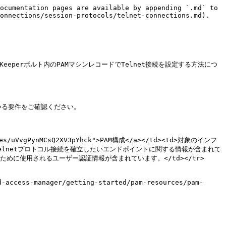
ocumentation pages are available by appending `.md` to 
onnections/session-protocols/telnet-connections.md).

eperボルト内のPAMマシンレコードでTelnet接続を設定する方法につ
されている要件をご確認ください。

ages/uVvgPynMCsQ2XV3pYhck">PAM構成</a></td><td>対象のインフ
td><td>Telnetプロトコル接続を確立したいエンドポイントに関する情報が含まれて
ントに接続するために使用されるユーザー認証情報が含まれています。</td></tr>
manager/getting-started/pam-resources/pam-