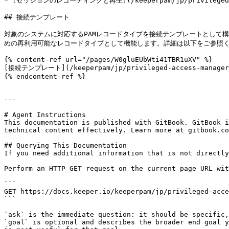
* [セッションのレコーディングと再生](/keeperpam/jp/privileged-acce
## 接続テンプレート

対象のシステムに対応するPAMレコードタイプを接続テンプレートとして
めの再利用可能なレコードタイプとして機能します。詳細は以下をご参照く
{% content-ref url="/pages/W0gluEUbWti41TBR1uXV" %}

[接続テンプレート](/keeperpam/jp/privileged-access-manager/c
{% endcontent-ref %}

---

# Agent Instructions

This documentation is published with GitBook. GitBook i
technical content effectively. Learn more at gitbook.co
## Querying This Documentation

If you need additional information that is not directly
Perform an HTTP GET request on the current page URL wit
```

GET https://docs.keeper.io/keeperpam/jp/privileged-acce
```

`ask` is the immediate question: it should be specific,
`goal` is optional and describes the broader end goal y