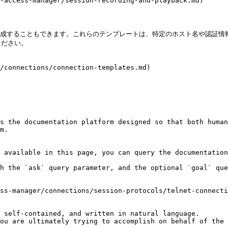
ss-manager/session-recording-and-playback.md)

構成することもできます。これらのテンプレートは、特定のホスト名や認証情
ださい。

onnections/connection-templates.md)

s the documentation platform designed so that both human
m.

 available in this page, you can query the documentation
h the `ask` query parameter, and the optional `goal` que
ss-manager/connections/session-protocols/telnet-connecti
 self-contained, and written in natural language.

ou are ultimately trying to accomplish on behalf of the 